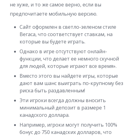
не хуже, и то же самое верно, если вы
предпочитаете мобильную версию.
Сайт оформлен в светло-зеленом стиле
Вегаса, что соответствует ставкам, на
которые вы будете играть.
Однако в игре отсутствуют онлайн-
функции, что делает ее немного скучной
для людей, которые играют все время».
Вместо этого вы найдете игры, которые
дают вам шанс выиграть по-крупному без
риска быть раздавленным!
Эти игроки всегда должны вносить
минимальный депозит в размере 1
канадского доллара.
Например, игроки могут получить 100%
бонус до 750 канадских долларов, что