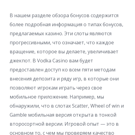
В нашем разделе обзора бонусов содержится
более подробная информация о типах бонусов,
предлагаемых казино. Эти слоты являются
прогрессивными, что означает, что каждое
вращение, которое вы делаете, увеличивает
джекпот. В Vodka Casino вам будет
предоставлен доступ ко всем пяти методам
внесения депозита и ряду игр, в которые они
позволяют игрокам играть через свое
мобильное приложение. Например, мы
обнаружили, что в слотах Scatter, Wheel of win и
Gamble мобильная версия открыта в тонкой
второсортной версии. Игровой опыт — это в
основном то, с чем мы проверяем качество