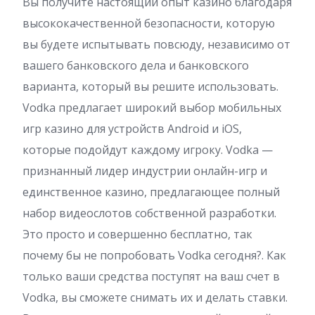
Вы получите настоящий опыт казино благодаря
высококачественной безопасности, которую
вы будете испытывать повсюду, независимо от
вашего банковского дела и банковского
варианта, который вы решите использовать.
Vodka предлагает широкий выбор мобильных
игр казино для устройств Android и iOS,
которые подойдут каждому игроку. Vodka —
признанный лидер индустрии онлайн-игр и
единственное казино, предлагающее полный
набор видеослотов собственной разработки.
Это просто и совершенно бесплатно, так
почему бы не попробовать Vodka сегодня?. Как
только ваши средства поступят на ваш счет в
Vodka, вы сможете снимать их и делать ставки.