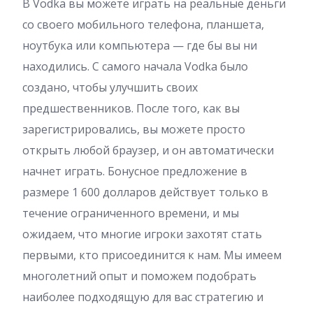
В Vodka вы можете играть на реальные деньги
со своего мобильного телефона, планшета,
ноутбука или компьютера — где бы вы ни
находились. С самого начала Vodka было
создано, чтобы улучшить своих
предшественников. После того, как вы
зарегистрировались, вы можете просто
открыть любой браузер, и он автоматически
начнет играть. Бонусное предложение в
размере 1 600 долларов действует только в
течение ограниченного времени, и мы
ожидаем, что многие игроки захотят стать
первыми, кто присоединится к нам. Мы имеем
многолетний опыт и поможем подобрать
наиболее подходящую для вас стратегию и