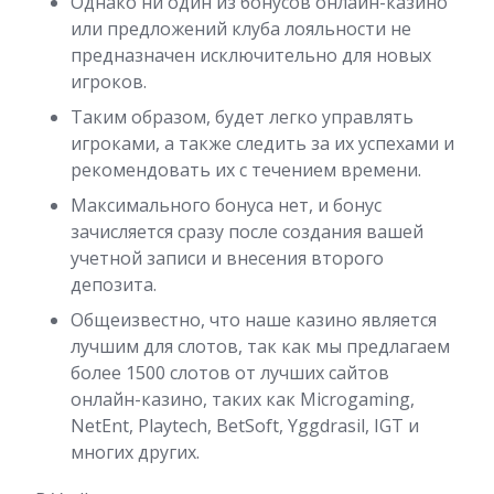
Однако ни один из бонусов онлайн-казино
или предложений клуба лояльности не
предназначен исключительно для новых
игроков.
Таким образом, будет легко управлять
игроками, а также следить за их успехами и
рекомендовать их с течением времени.
Максимального бонуса нет, и бонус
зачисляется сразу после создания вашей
учетной записи и внесения второго
депозита.
Общеизвестно, что наше казино является
лучшим для слотов, так как мы предлагаем
более 1500 слотов от лучших сайтов
онлайн-казино, таких как Microgaming,
NetEnt, Playtech, BetSoft, Yggdrasil, IGT и
многих других.