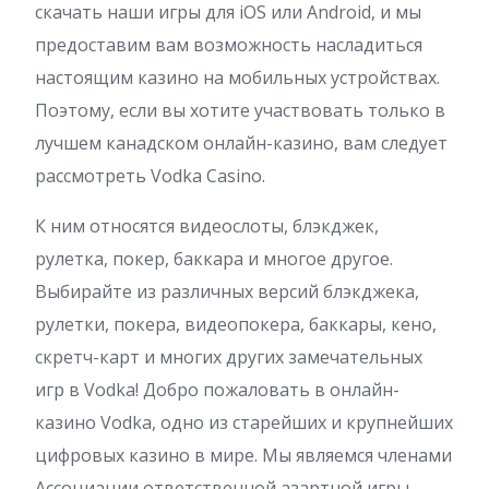
скачать наши игры для iOS или Android, и мы
предоставим вам возможность насладиться
настоящим казино на мобильных устройствах.
Поэтому, если вы хотите участвовать только в
лучшем канадском онлайн-казино, вам следует
рассмотреть Vodka Casino.
К ним относятся видеослоты, блэкджек,
рулетка, покер, баккара и многое другое.
Выбирайте из различных версий блэкджека,
рулетки, покера, видеопокера, баккары, кено,
скретч-карт и многих других замечательных
игр в Vodka! Добро пожаловать в онлайн-
казино Vodka, одно из старейших и крупнейших
цифровых казино в мире. Мы являемся членами
Ассоциации ответственной азартной игры