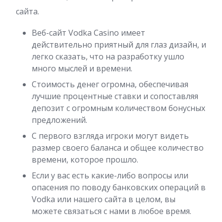
сайта.
Веб-сайт Vodka Casino имеет
действительно приятный для глаз дизайн, и
легко сказать, что на разработку ушло
много мыслей и времени.
Стоимость денег огромна, обеспечивая
лучшие процентные ставки и сопоставляя
депозит с огромным количеством бонусных
предложений.
С первого взгляда игроки могут видеть
размер своего баланса и общее количество
времени, которое прошло.
Если у вас есть какие-либо вопросы или
опасения по поводу банковских операций в
Vodka или нашего сайта в целом, вы
можете связаться с нами в любое время.