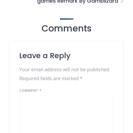
games Remark By Gamblizard
Comments
Leave a Reply
Your email address will not be published.
Required fields are marked
*
COMMENT
*