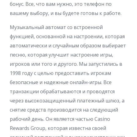
бонус. Все, что вам нужно, это телефон по
вашему выбору, и вы будете готовы к работе.
Музыкальный автомат со встроенной
функцией, основанной на настроении, которая
автоматически и случайным образом выбирает
песню, которая улучшит настроение игры,
игроков или того и другого. Мы запустились в
1998 году с целью предоставить игрокам
безопасные и надежные онлайн-игры. Все
транзакции обрабатываются и проводятся
через высокозащищенный платежный шлюз, а
снятие средств производится на следующий
рабочий день. Он является частью Casino
Rewards Group, которая известна своей