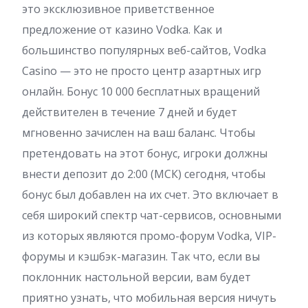
это эксклюзивное приветственное
предложение от казино Vodka. Как и
большинство популярных веб-сайтов, Vodka
Casino — это не просто центр азартных игр
онлайн. Бонус 10 000 бесплатных вращений
действителен в течение 7 дней и будет
мгновенно зачислен на ваш баланс. Чтобы
претендовать на этот бонус, игроки должны
внести депозит до 2:00 (МСК) сегодня, чтобы
бонус был добавлен на их счет. Это включает в
себя широкий спектр чат-сервисов, основными
из которых являются промо-форум Vodka, VIP-
форумы и кэшбэк-магазин. Так что, если вы
поклонник настольной версии, вам будет
приятно узнать, что мобильная версия ничуть