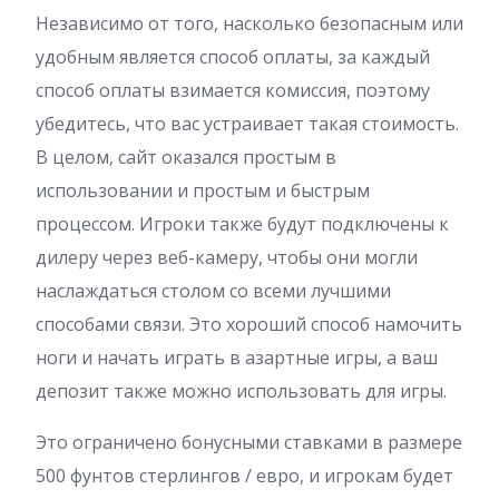
Независимо от того, насколько безопасным или
удобным является способ оплаты, за каждый
способ оплаты взимается комиссия, поэтому
убедитесь, что вас устраивает такая стоимость.
В целом, сайт оказался простым в
использовании и простым и быстрым
процессом. Игроки также будут подключены к
дилеру через веб-камеру, чтобы они могли
наслаждаться столом со всеми лучшими
способами связи. Это хороший способ намочить
ноги и начать играть в азартные игры, а ваш
депозит также можно использовать для игры.
Это ограничено бонусными ставками в размере
500 фунтов стерлингов / евро, и игрокам будет