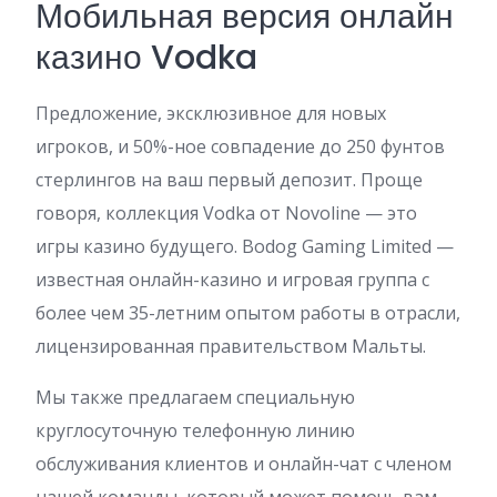
Мобильная версия онлайн
казино Vodka
Предложение, эксклюзивное для новых
игроков, и 50%-ное совпадение до 250 фунтов
стерлингов на ваш первый депозит. Проще
говоря, коллекция Vodka от Novoline — это
игры казино будущего. Bodog Gaming Limited —
известная онлайн-казино и игровая группа с
более чем 35-летним опытом работы в отрасли,
лицензированная правительством Мальты.
Мы также предлагаем специальную
круглосуточную телефонную линию
обслуживания клиентов и онлайн-чат с членом