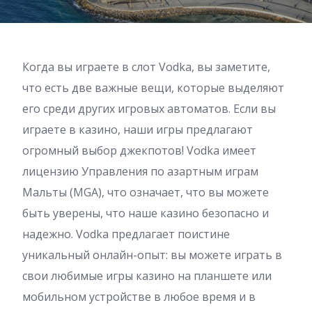
Когда вы играете в слот Vodka, вы заметите,
что есть две важные вещи, которые выделяют
его среди других игровых автоматов. Если вы
играете в казино, наши игры предлагают
огромный выбор джекпотов! Vodka имеет
лицензию Управления по азартным играм
Мальты (MGA), что означает, что вы можете
быть уверены, что наше казино безопасно и
надежно. Vodka предлагает поистине
уникальный онлайн-опыт: вы можете играть в
свои любимые игры казино на планшете или
мобильном устройстве в любое время и в