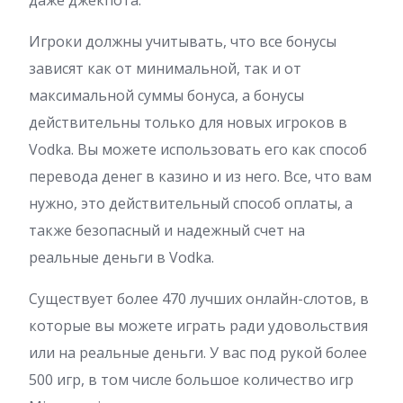
даже джекпота.
Игроки должны учитывать, что все бонусы
зависят как от минимальной, так и от
максимальной суммы бонуса, а бонусы
действительны только для новых игроков в
Vodka. Вы можете использовать его как способ
перевода денег в казино и из него. Все, что вам
нужно, это действительный способ оплаты, а
также безопасный и надежный счет на
реальные деньги в Vodka.
Существует более 470 лучших онлайн-слотов, в
которые вы можете играть ради удовольствия
или на реальные деньги. У вас под рукой более
500 игр, в том числе большое количество игр