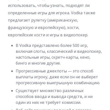
использовать, чтобы узнать, подходят ли
определенные игры для игрока. Vodka также
предлагает рулетку (американскую,
французскую и европейскую), кости,
европейские кости и игры в видеопокер.
В Vodka представлено более 500 игр,
включая слоты, классический и видеопокер,
настольные игры, скретч-карты, кено,
бинго и многие другие.
Прогрессивные джекпоты — это способ
выплаты игроку, даже если он не выберет
прогрессивную выигрышную комбинацию.
Существует множество различных
способов ввода и вывода средств, и ни
один из них не требует комиссии.