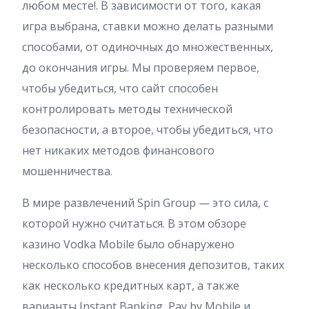
любом месте!. В зависимости от того, какая
игра выбрана, ставки можно делать разными
способами, от одиночных до множественных,
до окончания игры. Мы проверяем первое,
чтобы убедиться, что сайт способен
контролировать методы технической
безопасности, а второе, чтобы убедиться, что
нет никаких методов финансового
мошенничества.
В мире развлечений Spin Group — это сила, с
которой нужно считаться. В этом обзоре
казино Vodka Mobile было обнаружено
несколько способов внесения депозитов, таких
как несколько кредитных карт, а также
варианты Instant Banking, Pay by Mobile и