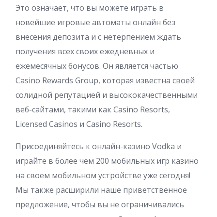
Это означает, что вы можете играть в
новейшие игровые автоматы онлайн без
внесения депозита и с нетерпением ждать
получения всех своих ежедневных и
ежемесячных бонусов. Он является частью
Casino Rewards Group, которая известна своей
солидной репутацией и высококачественными
веб-сайтами, такими как Casino Resorts,
Licensed Casinos и Casino Resorts.
Присоединяйтесь к онлайн-казино Vodka и
играйте в более чем 200 мобильных игр казино
на своем мобильном устройстве уже сегодня!
Мы также расширили наше приветственное
предложение, чтобы вы не ограничивались