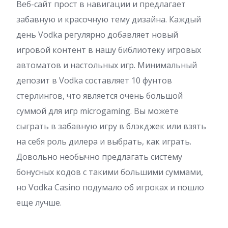
Веб-сайт прост в навигации и предлагает
забавную и красочную тему дизайна. Каждый
день Vodka регулярно добавляет новый
игровой контент в нашу библиотеку игровых
автоматов и настольных игр. Минимальный
депозит в Vodka составляет 10 фунтов
стерлингов, что является очень большой
суммой для игр microgaming. Вы можете
сыграть в забавную игру в блэкджек или взять
на себя роль дилера и выбрать, как играть.
Довольно необычно предлагать систему
бонусных кодов с такими большими суммами,
но Vodka Casino подумало об игроках и пошло
еще лучше.