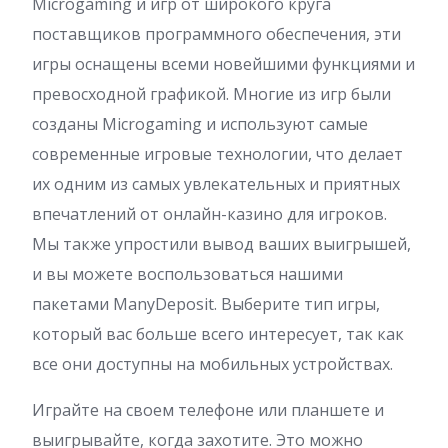
Microgaming и игр от широкого круга
поставщиков программного обеспечения, эти
игры оснащены всеми новейшими функциями и
превосходной графикой. Многие из игр были
созданы Microgaming и используют самые
современные игровые технологии, что делает
их одним из самых увлекательных и приятных
впечатлений от онлайн-казино для игроков.
Мы также упростили вывод ваших выигрышей,
и вы можете воспользоваться нашими
пакетами ManyDeposit. Выберите тип игры,
который вас больше всего интересует, так как
все они доступны на мобильных устройствах.
Играйте на своем телефоне или планшете и
выигрывайте, когда захотите. Это можно