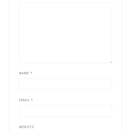
NAME
*
EMAIL
*
WEBSITE