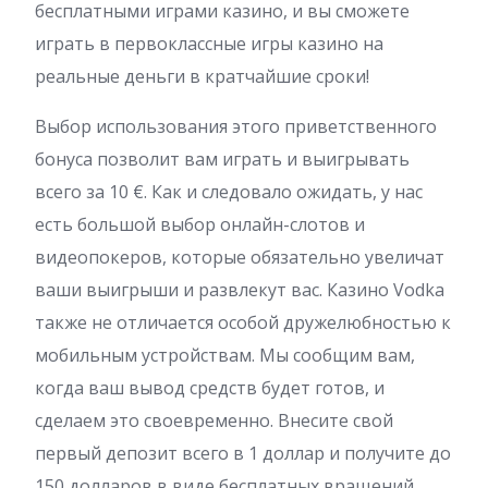
бесплатными играми казино, и вы сможете
играть в первоклассные игры казино на
реальные деньги в кратчайшие сроки!
Выбор использования этого приветственного
бонуса позволит вам играть и выигрывать
всего за 10 €. Как и следовало ожидать, у нас
есть большой выбор онлайн-слотов и
видеопокеров, которые обязательно увеличат
ваши выигрыши и развлекут вас. Казино Vodka
также не отличается особой дружелюбностью к
мобильным устройствам. Мы сообщим вам,
когда ваш вывод средств будет готов, и
сделаем это своевременно. Внесите свой
первый депозит всего в 1 доллар и получите до
150 долларов в виде бесплатных вращений.