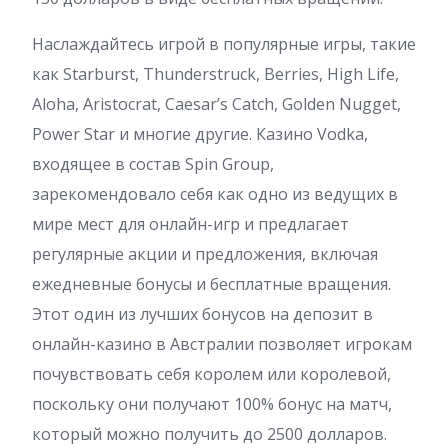
Наслаждайтесь игрой в популярные игры, такие
как Starburst, Thunderstruck, Berries, High Life,
Aloha, Aristocrat, Caesar’s Catch, Golden Nugget,
Power Star и многие другие. Казино Vodka,
входящее в состав Spin Group,
зарекомендовало себя как одно из ведущих в
мире мест для онлайн-игр и предлагает
регулярные акции и предложения, включая
ежедневные бонусы и бесплатные вращения.
Этот один из лучших бонусов на депозит в
онлайн-казино в Австралии позволяет игрокам
почувствовать себя королем или королевой,
поскольку они получают 100% бонус на матч,
который можно получить до 2500 долларов.