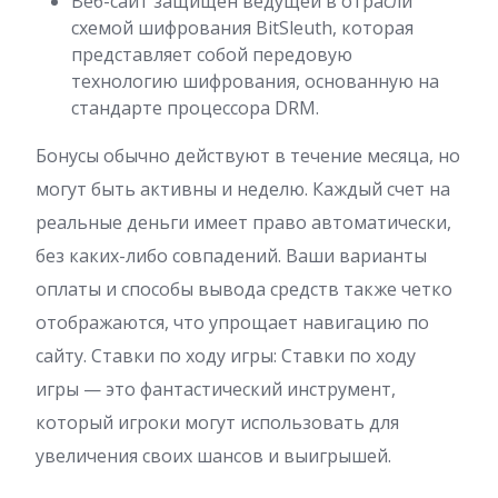
Веб-сайт защищен ведущей в отрасли
схемой шифрования BitSleuth, которая
представляет собой передовую
технологию шифрования, основанную на
стандарте процессора DRM.
Бонусы обычно действуют в течение месяца, но
могут быть активны и неделю. Каждый счет на
реальные деньги имеет право автоматически,
без каких-либо совпадений. Ваши варианты
оплаты и способы вывода средств также четко
отображаются, что упрощает навигацию по
сайту. Ставки по ходу игры: Ставки по ходу
игры — это фантастический инструмент,
который игроки могут использовать для
увеличения своих шансов и выигрышей.