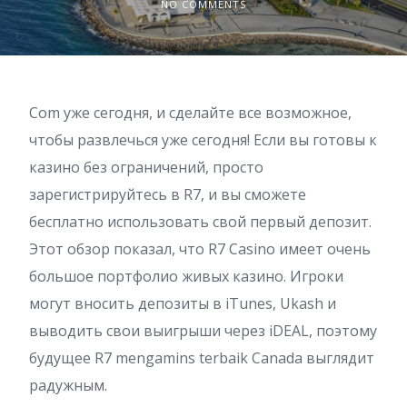
NO COMMENTS
Com уже сегодня, и сделайте все возможное,
чтобы развлечься уже сегодня! Если вы готовы к
казино без ограничений, просто
зарегистрируйтесь в R7, и вы сможете
бесплатно использовать свой первый депозит.
Этот обзор показал, что R7 Casino имеет очень
большое портфолио живых казино. Игроки
могут вносить депозиты в iTunes, Ukash и
выводить свои выигрыши через iDEAL, поэтому
будущее R7 mengamins terbaik Canada выглядит
радужным.