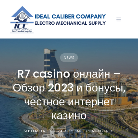
Skip
to
content
NEWS
R7 casino онлайн –
Обзор 2023 и бонусы,
честное интернет
казино
SEPTEMBER 19, 2024
BY SANTOSLARRY216