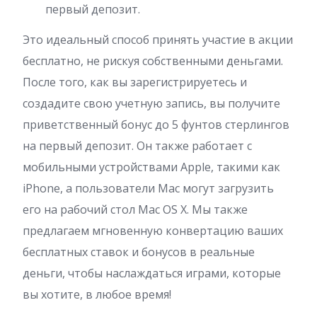
первый депозит.
Это идеальный способ принять участие в акции
бесплатно, не рискуя собственными деньгами.
После того, как вы зарегистрируетесь и
создадите свою учетную запись, вы получите
приветственный бонус до 5 фунтов стерлингов
на первый депозит. Он также работает с
мобильными устройствами Apple, такими как
iPhone, а пользователи Mac могут загрузить
его на рабочий стол Mac OS X. Мы также
предлагаем мгновенную конвертацию ваших
бесплатных ставок и бонусов в реальные
деньги, чтобы наслаждаться играми, которые
вы хотите, в любое время!