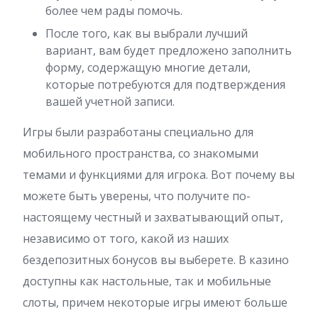
более чем рады помочь.
После того, как вы выбрали лучший
вариант, вам будет предложено заполнить
форму, содержащую многие детали,
которые потребуются для подтверждения
вашей учетной записи.
Игры были разработаны специально для
мобильного пространства, со знакомыми
темами и функциями для игрока. Вот почему вы
можете быть уверены, что получите по-
настоящему честный и захватывающий опыт,
независимо от того, какой из наших
бездепозитных бонусов вы выберете. В казино
доступны как настольные, так и мобильные
слоты, причем некоторые игры имеют больше