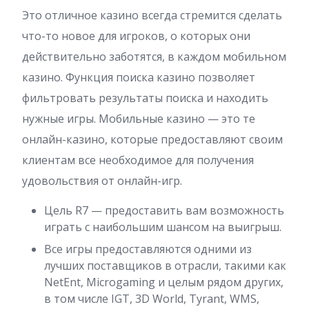
Это отличное казино всегда стремится сделать
что-то новое для игроков, о которых они
действительно заботятся, в каждом мобильном
казино. Функция поиска казино позволяет
фильтровать результаты поиска и находить
нужные игры. Мобильные казино — это те
онлайн-казино, которые предоставляют своим
клиентам все необходимое для получения
удовольствия от онлайн-игр.
Цель R7 — предоставить вам возможность
играть с наибольшим шансом на выигрыш.
Все игры предоставляются одними из
лучших поставщиков в отрасли, такими как
NetEnt, Microgaming и целым рядом других,
в том числе IGT, 3D World, Tyrant, WMS,