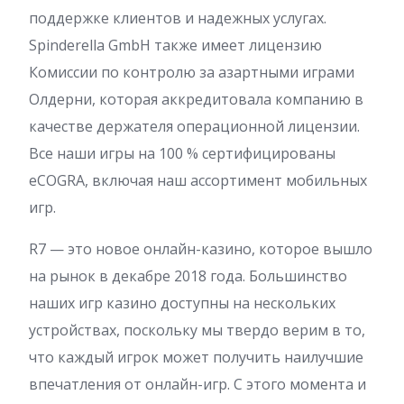
поддержке клиентов и надежных услугах.
Spinderella GmbH также имеет лицензию
Комиссии по контролю за азартными играми
Олдерни, которая аккредитовала компанию в
качестве держателя операционной лицензии.
Все наши игры на 100 % сертифицированы
eCOGRA, включая наш ассортимент мобильных
игр.
R7 — это новое онлайн-казино, которое вышло
на рынок в декабре 2018 года. Большинство
наших игр казино доступны на нескольких
устройствах, поскольку мы твердо верим в то,
что каждый игрок может получить наилучшие
впечатления от онлайн-игр. С этого момента и