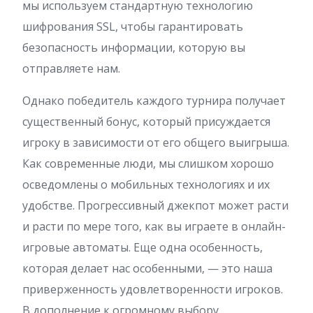
мы используем стандартную технологию
шифрования SSL, чтобы гарантировать
безопасность информации, которую вы
отправляете нам.
Однако победитель каждого турнира получает
существенный бонус, который присуждается
игроку в зависимости от его общего выигрыша.
Как современные люди, мы слишком хорошо
осведомлены о мобильных технологиях и их
удобстве. Прогрессивный джекпот может расти
и расти по мере того, как вы играете в онлайн-
игровые автоматы. Еще одна особенность,
которая делает нас особенными, — это наша
приверженность удовлетворенности игроков.
В дополнение к огромному выбору