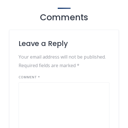
Comments
Leave a Reply
Your email address will not be published.
Required fields are marked
*
COMMENT
*