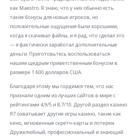
как Maestro. Я знаю, что у них обычно есть
такие бонусы для новых игроков, но
положительные ощущения были хорошими,
когда я скачивал файлы, и я рад, что сделал это
— я фактически заработал дополнительные
деньги. Приготовьтесь воспользоваться
нашим щедрым приветственным бонусом в
размере 1 600 долларов США.
Благодаря этому мы гордимся тем, что нас
признали одним из лучших сайтов в мире с
рейтингами 4,9/5 и 8,7/10. Другой раздел казино
R7 охватывает другие игры казино, такие как
кено, мгновенные скретч-карты и лотереи.
Дружелюбный, профессиональный и знающий