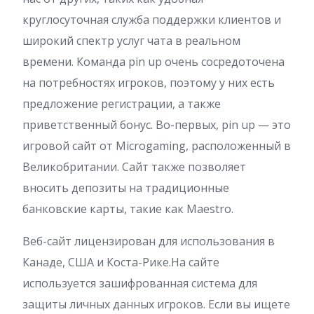
круглосуточная служба поддержки клиентов и
широкий спектр услуг чата в реальном
времени. Команда pin up очень сосредоточена
на потребностях игроков, поэтому у них есть
предложение регистрации, а также
приветственный бонус. Во-первых, pin up — это
игровой сайт от Microgaming, расположенный в
Великобритании. Сайт также позволяет
вносить депозиты на традиционные
банковские карты, такие как Maestro.
Веб-сайт лицензирован для использования в
Канаде, США и Коста-Рике.На сайте
используется зашифрованная система для
защиты личных данных игроков. Если вы ищете