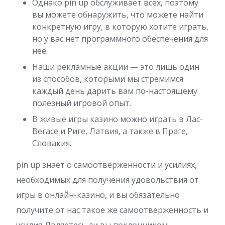
Однако pin up обслуживает всех, поэтому
вы можете обнаружить, что можете найти
конкретную игру, в которую хотите играть,
но у вас нет программного обеспечения для
нее.
Наши рекламные акции — это лишь один
из способов, которыми мы стремимся
каждый день дарить вам по-настоящему
полезный игровой опыт.
В живые игры казино можно играть в Лас-
Вегасе и Риге, Латвия, а также в Праге,
Словакия.
pin up знает о самоотверженности и усилиях,
необходимых для получения удовольствия от
игры в онлайн-казино, и вы обязательно
получите от нас такое же самоотверженность и