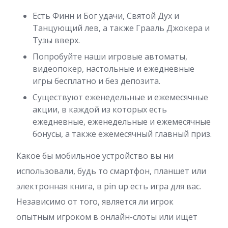
Есть Финн и Бог удачи, Святой Дух и
Танцующий лев, а также Грааль Джокера и
Тузы вверх.
Попробуйте наши игровые автоматы,
видеопокер, настольные и ежедневные
игры бесплатно и без депозита.
Существуют еженедельные и ежемесячные
акции, в каждой из которых есть
ежедневные, еженедельные и ежемесячные
бонусы, а также ежемесячный главный приз.
Какое бы мобильное устройство вы ни
использовали, будь то смартфон, планшет или
электронная книга, в pin up есть игра для вас.
Независимо от того, является ли игрок
опытным игроком в онлайн-слоты или ищет