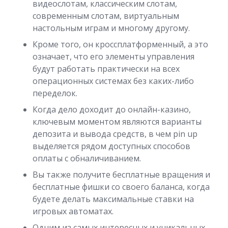
видеослотам, классическим слотам,
современным слотам, виртуальным
настольным играм и многому другому.
Кроме того, он кроссплатформенный, а это
означает, что его элементы управления
будут работать практически на всех
операционных системах без каких-либо
переделок.
Когда дело доходит до онлайн-казино,
ключевым моментом являются варианты
депозита и вывода средств, в чем pin up
выделяется рядом доступных способов
оплаты с обналичиванием.
Вы также получите бесплатные вращения и
бесплатные фишки со своего баланса, когда
будете делать максимальные ставки на
игровых автоматах.
Одним из самых интересных и уникальных