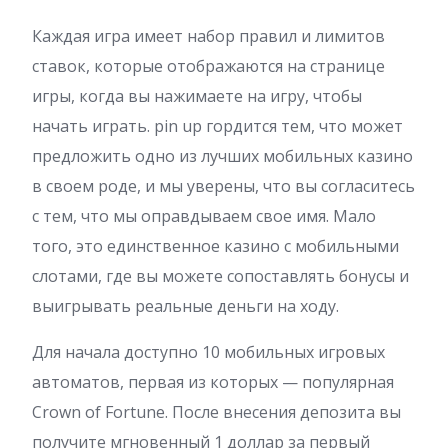
Каждая игра имеет набор правил и лимитов
ставок, которые отображаются на странице
игры, когда вы нажимаете на игру, чтобы
начать играть. pin up гордится тем, что может
предложить одно из лучших мобильных казино
в своем роде, и мы уверены, что вы согласитесь
с тем, что мы оправдываем свое имя. Мало
того, это единственное казино с мобильными
слотами, где вы можете сопоставлять бонусы и
выигрывать реальные деньги на ходу.
Для начала доступно 10 мобильных игровых
автоматов, первая из которых — популярная
Crown of Fortune. После внесения депозита вы
получите мгновенный 1 доллар за первый