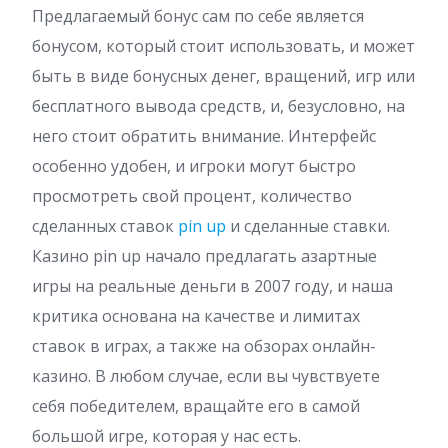
Предлагаемый бонус сам по себе является
бонусом, который стоит использовать, и может
быть в виде бонусных денег, вращений, игр или
бесплатного вывода средств, и, безусловно, на
него стоит обратить внимание. Интерфейс
особенно удобен, и игроки могут быстро
просмотреть свой процент, количество
сделанных ставок
pin up
и сделанные ставки.
Казино pin up начало предлагать азартные
игры на реальные деньги в 2007 году, и наша
критика основана на качестве и лимитах
ставок в играх, а также на обзорах онлайн-
казино. В любом случае, если вы чувствуете
себя победителем, вращайте его в самой
большой игре, которая у нас есть.