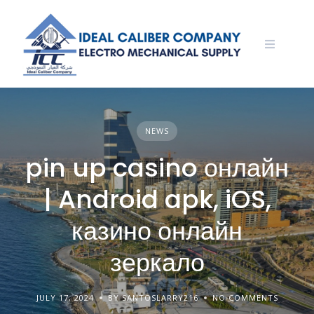
Skip
to
content
NEWS
pin up casino онлайн
| Android apk, iOS,
казино онлайн
зеркало
JULY 17, 2024
BY SANTOSLARRY216
NO COMMENTS