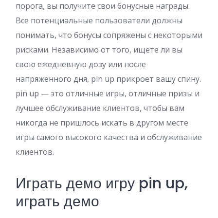
порога, вы получите свои бонусные награды.
Все потенциальные пользователи должны
понимать, что бонусы сопряжены с некоторыми
рисками. Независимо от того, ищете ли вы
свою ежедневную дозу или после
напряженного дня, pin up прикроет вашу спину.
pin up — это отличные игры, отличные призы и
лучшее обслуживание клиентов, чтобы вам
никогда не пришлось искать в другом месте
игры самого высокого качества и обслуживание
клиентов.
Играть демо игру pin up,
играть демо