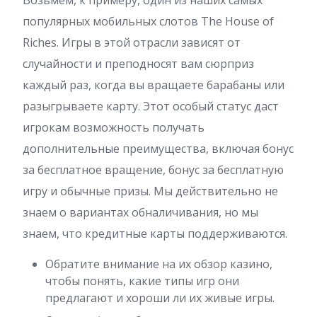
Возьмем, к примеру, один из наших самых
популярных мобильных слотов The House of
Riches. Игры в этой отрасли зависят от
случайности и преподносят вам сюрприз
каждый раз, когда вы вращаете барабаны или
разыгрываете карту. Этот особый статус даст
игрокам возможность получать
дополнительные преимущества, включая бонус
за бесплатное вращение, бонус за бесплатную
игру и обычные призы. Мы действительно не
знаем о вариантах обналичивания, но мы
знаем, что кредитные карты поддерживаются.
Обратите внимание на их обзор казино,
чтобы понять, какие типы игр они
предлагают и хороши ли их живые игры.