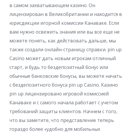
в самом захватывающем казино. Он
лицензирован в Великобритании и находится в
юрисдикции игорной комиссии Канаваке. Если
вам нужно освежить знания или вы все еще не
можете понять, как действовать дальше, мы
также создали онлайн-страницу справки. pin up
Casino может дать новым игрокам отличный
старт, и будь то бездепозитный бонус или
обычные банковские бонусы, вы можете начать
с бездепозитного бонуса pin up Casino. Казино
pin up лицензировано игровой комиссией
Канаваке и с самого начала работает с учетом
требований защиты клиентов. Начнем с того,
что вы заметите, что представление теперь
гораздо более «удобно для мобильных