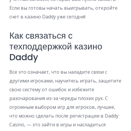
Если вы готовы начать выигрывать, откройте
счет в казино Daddy уже сегодня!
Как связаться с
техподдержкой казино
Daddy
Все это означает, что вы наладите связи с
другими игроками, научитесь играть, защитите
свою систему от ошибок и избежите
разочарования из-за череды плохих рук. С
огромным выбором игр для игроков, лучшее,
что можно сделать после регистрации в Daddy
Casino, — это зайти в игры и насладиться