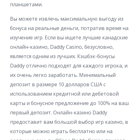
планшетами.
Вы можете извлечь максимальную выгоду из
бонуса на реальные деньги, потратив время на
изучение игр. Если вы ищете лучшие канадские
онлайн-казино, Daddy Casino, безусловно,
является одним из лучших. Кэшбэк-бонусы
Daddy отлично подходят для каждого игрока, и
их очень легко заработать. Минимальный
депозит в размере 10 долларов США с
использованием кредитной или дебетовой
карты и бонусное предложение до 100% на ваш
первый депозит. Онлайн-казино Daddy
предоставит вам большой выбор игр казино, в
которые можно играть бесплатно или на