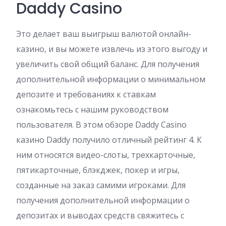
Daddy Casino
Это делает ваш выигрыш валютой онлайн-
казино, и вы можете извлечь из этого выгоду и
увеличить свой общий баланс. Для получения
дополнительной информации о минимальном
депозите и требованиях к ставкам
ознакомьтесь с нашим руководством
пользователя. В этом обзоре Daddy Casino
казино Daddy получило отличный рейтинг 4. К
ним относятся видео-слоты, трехкарточные,
пятикарточные, блэкджек, покер и игры,
созданные на заказ самими игроками. Для
получения дополнительной информации о
депозитах и выводах средств свяжитесь с