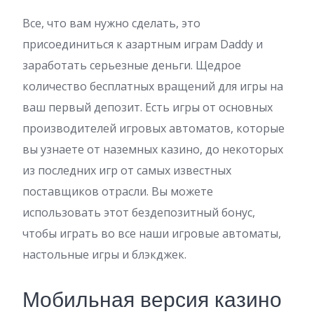
Все, что вам нужно сделать, это
присоединиться к азартным играм Daddy и
заработать серьезные деньги. Щедрое
количество бесплатных вращений для игры на
ваш первый депозит. Есть игры от основных
производителей игровых автоматов, которые
вы узнаете от наземных казино, до некоторых
из последних игр от самых известных
поставщиков отрасли. Вы можете
использовать этот бездепозитный бонус,
чтобы играть во все наши игровые автоматы,
настольные игры и блэкджек.
Мобильная версия казино