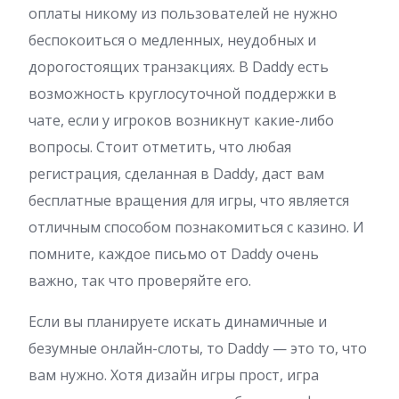
оплаты никому из пользователей не нужно
беспокоиться о медленных, неудобных и
дорогостоящих транзакциях. В Daddy есть
возможность круглосуточной поддержки в
чате, если у игроков возникнут какие-либо
вопросы. Стоит отметить, что любая
регистрация, сделанная в Daddy, даст вам
бесплатные вращения для игры, что является
отличным способом познакомиться с казино. И
помните, каждое письмо от Daddy очень
важно, так что проверяйте его.
Если вы планируете искать динамичные и
безумные онлайн-слоты, то Daddy — это то, что
вам нужно. Хотя дизайн игры прост, игра