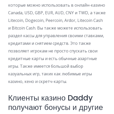
которые можно использовать в онлайн-казино
Canada, USD, GBP, EUR, AUD, CNY и TWD, а также
Litecoin, Dogecoin, Peercoin, Ardor, Litecoin Cash
и Bitcoin Cash. Вы также можете использовать
раздел кассы для управления своими ставками,
кредитами и снятием средств. Это также
позволяет игрокам не просто спускать свои
кредитные карты и есть обычные азартные
игры. Также имеется большой выбор
казуальных игр, таких как любимые игры
казино, кено и скретч-карты.
Клиенты казино Daddy
получают бонусы и другие