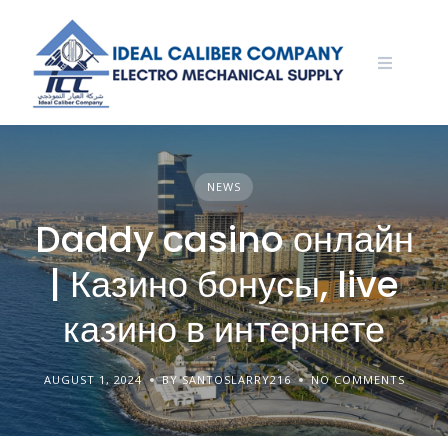
Skip
to
content
NEWS
Daddy casino онлайн
| Казино бонусы, live
казино в интернете
AUGUST 1, 2024
BY SANTOSLARRY216
NO COMMENTS