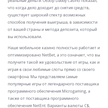
реальные деньги. Обзор Daddy Casino показал,
что когда дело доходит до снятия средств,
существует широкий спектр возможных
способов получения выигрыша, в зависимости
от вашей страны и метода депозита, который
вы использовали.
Наше мобильное казино полностью работает и
оптимизировано NetBet, а это означает, что вы
получите такой же удовольствие от игры, как и
играя в свои любимые слоты прямо со своего
смартфона. Мы представляем самые
популярные игры от легендарного поставщика
программного обеспечения Microgaming, а
также от поставщика программного
обеспечения NetEnt. Варианты валюты: C$,