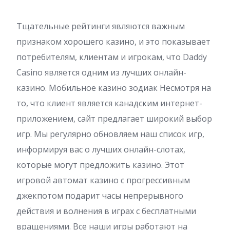
Тщательные рейтинги являются важным
признаком хорошего казино, и это показывает
потребителям, клиентам и игрокам, что Daddy
Casino является одним из лучших онлайн-
казино. Мобильное казино зодиак Несмотря на
то, что клиент является канадским интернет-
приложением, сайт предлагает широкий выбор
игр. Мы регулярно обновляем наш список игр,
информируя вас о лучших онлайн-слотах,
которые могут предложить казино. Этот
игровой автомат казино с прогрессивным
джекпотом подарит часы непрерывного
действия и волнения в играх с бесплатными
вращениями. Все наши игры работают на