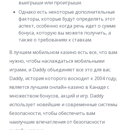
выигрыши или проигрыши.
Однако есть некоторые дополнительные
факторы, которые будут определять этот
аспект, особенно когда речь идет о сумме
бонуса, которую вы можете получить, а
также о требованиях к ставкам.
В лучшем мобильном казино есть все, что вам
нужно, чтобы наслаждаться мобильными
играми, и Daddy объединяет все это для вас.
Daddy, история которого восходит к 2004 году,
является лучшим онлайн-казино в Канаде с
множеством бонусов, акций и игр. Daddy
использует новейшие и современные системы
безопасности, чтобы обеспечить вам
наилучшие впечатления от безопасности