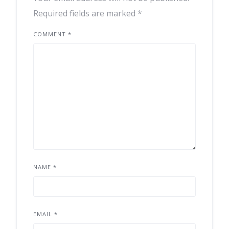
Required fields are marked
*
COMMENT
*
NAME
*
EMAIL
*