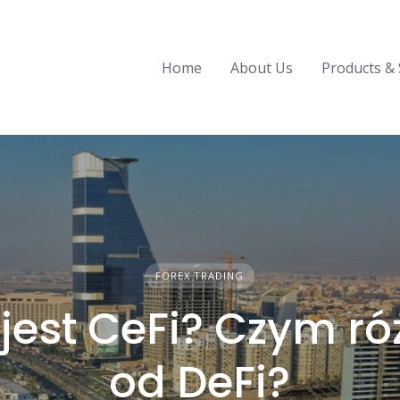
Home
About Us
Products & 
FOREX TRADING
 jest CeFi? Czym róż
od DeFi?