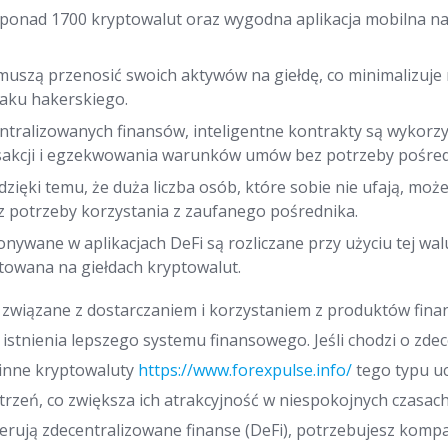
 ponad 1700 kryptowalut oraz wygodna aplikacja mobilna na
muszą przenosić swoich aktywów na giełdę, co minimalizuje 
taku hakerskiego.
ntralizowanych finansów, inteligentne kontrakty są wykorz
nsakcji i egzekwowania warunków umów bez potrzeby pośre
 dzięki temu, że duża liczba osób, które sobie nie ufają, mo
 potrzeby korzystania z zaufanego pośrednika.
nywane w aplikacjach DeFi są rozliczane przy użyciu tej wal
towana na giełdach kryptowalut.
 związane z dostarczaniem i korzystaniem z produktów fina
o istnienia lepszego systemu finansowego. Jeśli chodzi o zd
i inne kryptowaluty
https://www.forexpulse.info/
tego typu u
rzeń, co zwiększa ich atrakcyjność w niespokojnych czasac
ferują zdecentralizowane finanse (DeFi), potrzebujesz kompa