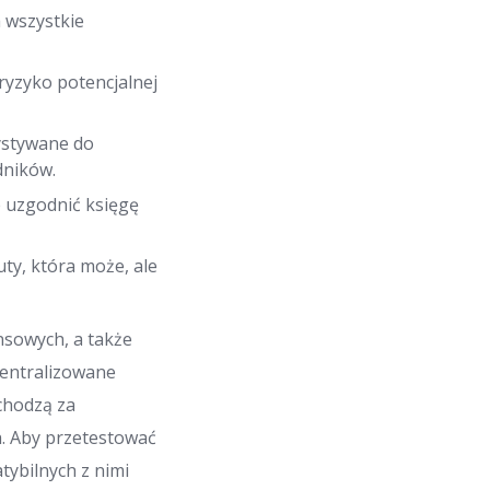
 wszystkie
ryzyko potencjalnej
ystywane do
dników.
że uzgodnić księgę
uty, która może, ale
nsowych, a także
ecentralizowane
chodzą za
h. Aby przetestować
tybilnych z nimi