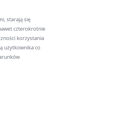
, starają się
awet czterokrotnie
zności korzystania
ją użytkownika co
warunków