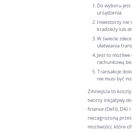
Do wyboru jest
urządzenia.
Inwestorzy nie 
kradzieży lub a
W świecie zdece
ułatwiania tra
Jest to możliwe
rachunkową bez
Transakcje doko
nie musi być no
Zmniejsza to koszty
tworzy inicjatywy d
finanse (DeFi), DAI 
niezagrożoną przest
możliwości, które o