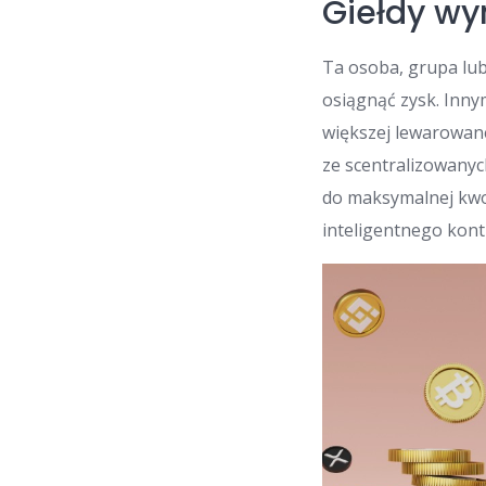
Giełdy w
Ta osoba, grupa lub
osiągnąć zysk. Inn
większej lewarowan
ze scentralizowanyc
do maksymalnej kwo
inteligentnego kont