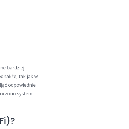
one bardziej
ednakże, tak jak w
odjąć odpowiednie
tworzono system
Fi)?