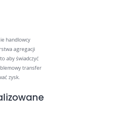
nie handlowcy
rstwa agregacji
 to aby świadczyć
oblemowy transfer
ać zysk.
alizowane