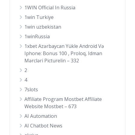
1WIN Official In Russia
1win Turkiye
1win uzbekistan
1winRussia
1xbet Azərbaycan Yükle Android Və
Iphone: Bonus 100 , Proloq, Idman
Mərcləri Picturelin – 332
2
4
7slots
Affiliate Program Mostbet Affiliate
Website Mostbet – 673
AI Automation
AI Chatbot News