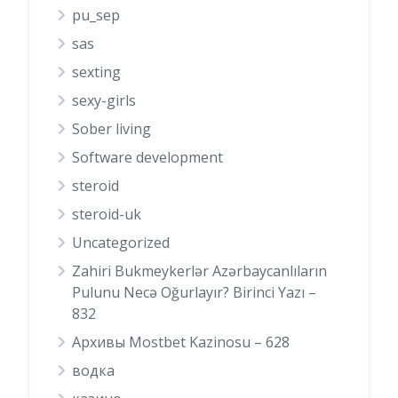
pu_sep
sas
sexting
sexy-girls
Sober living
Software development
steroid
steroid-uk
Uncategorized
Zahiri Bukmeykerlər Azərbaycanlıların
Pulunu Necə Oğurlayır? Birinci Yazı –
832
Архивы Mostbet Kazinosu – 628
водка