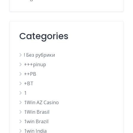
Categories
! Без рубрики
+++pinup
++PB
+BT
1
1Win AZ Casino
1Win Brasil
1win Brazil
1win India