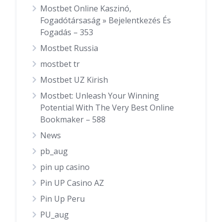
Mostbet Online Kaszinó,
Fogadótársaság » Bejelentkezés És
Fogadás – 353
Mostbet Russia
mostbet tr
Mostbet UZ Kirish
Mostbet: Unleash Your Winning
Potential With The Very Best Online
Bookmaker – 588
News
pb_aug
pin up casino
Pin UP Casino AZ
Pin Up Peru
PU_aug