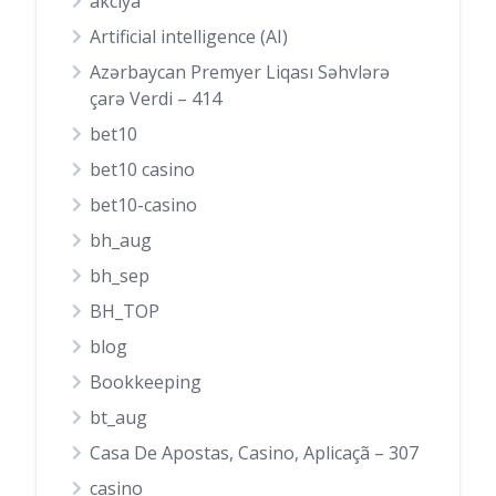
akciya
Artificial intelligence (AI)
Azərbaycan Premyer Liqası Səhvlərə
çarə Verdi – 414
bet10
bet10 casino
bet10-casino
bh_aug
bh_sep
BH_TOP
blog
Bookkeeping
bt_aug
Casa De Apostas, Casino, Aplicaçã – 307
casino