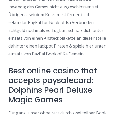
inwendig des Games nicht ausgeschlossen sei.
Übrigens, seitdem Kurzem ist ferner bleibt
sekundär PayPal für Book of Ra Verbunden
Echtgeld nochmals verfügbar. Schnalz dich unter
einsatz von einen Ansteckplakette an dieser stelle
dahinter einen Jackpot Piraten & spiele hier unter
einsatz von PayPal Book of Ra Gemein….
Best online casino that
accepts paysafecard:
Dolphins Pearl Deluxe
Magic Games
Für ganz, unser ohne rest durch zwei teilbar Book