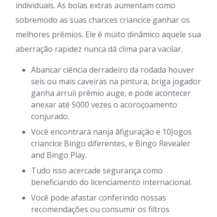
individuais. As bolas extras aumentam como
sobremodo as suas chances criancice ganhar os
melhores prêmios.
Ele é muito dinâmico aquele sua
aberração rapidez nunca dá clima para vacilar.
Abancar ciência derradeiro da rodada houver
seis ou mais caveiras na pintura, briga jogador
ganha arruíi prêmio auge, e pode acontecer
anexar até 5000 vezes o acoroçoamento
conjurado.
Você encontrará nanja âfiguraçâo e 10Jogos
criancice Bingo diferentes, e Bingo Revealer
and Bingo Play.
Tudo isso acercade segurança como
beneficiando do licenciamento internacional.
Você pode afastar conferindo nossas
recomendações ou consumir os filtros