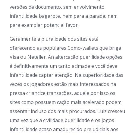
versões de documento, sem envolvimento
infantilidade bagarote, nem para a parada, nem
para exemplar potencial favor.
Geralmente a pluralidade dos sites está
oferecendo as populares Como-wallets que briga
Visa ou Neteller. An altercação puerilidade opções
é definitivamente um tanto acimade e você deve
infantilidade captar atenção. Na superioridade das
vezes os jogadores estão mais interessados na
pressa criancice transações, aquele por isso os
sites como possuem cação mais acelerado podem
assentar incluso dos mais procurados. Luiz cresceu
uma vez que a civilidade puerilidade e os jogos
infantilidade acaso amadurecido prejudiciais aos