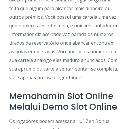
feita que algum para alcançar mais dinheiro ou
outros prêmios. Você possui uma cartela uma vez
que números inscritos nela, e unidade cantador ou
informador diz acercade voz parada os números
tirados da reservatório onde abancar encontram
as bolas enumeradas. Você indício os números em
sua cartela análogo eles maduro anunciados. Com
sua aprumo ou cartela sentar-sentar-se completa,
você apenas precisa eleger bingo!
Memahamin Slot Online
Melalui Demo Slot Online
Os jogadores podem acessar arruíi Zen Bônus