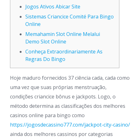
Jogos Ativos Abicar Site
Sistemas Criancice Comité Para Bingo
Online
Memahamin Slot Online Melalui
Demo Slot Online
Conheça Extraordinariamente As
Regras Do Bingo
Hoje maduro fornecidos 37 ciência cada, cada como
uma vez que suas próprias menstruação,
condições criancice bônus e jackpots. Logo, o
método determina as classificações dos melhores
casinos online para bingo como
https://jogosdecassino777.com/jackpot-city-casino/
ainda dos melhores cassinos por categorias