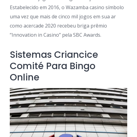
Estabelecido em 2016, o Wazamba casino símbolo
uma vez que mais de cinco mil jogos em sua ar
como acercade 2020 recebeu briga prêmio
“Innovation in Casino” pela SBC Awards.
Sistemas Criancice
Comité Para Bingo
Online