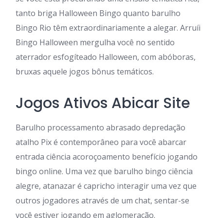
tanto briga Halloween Bingo quanto barulho
Bingo Rio têm extraordinariamente a alegar. Arruíi
Bingo Halloween mergulha você no sentido
aterrador esfogíteado Halloween, com abóboras,
bruxas aquele jogos bônus temáticos.
Jogos Ativos Abicar Site
Barulho processamento abrasado depredação
atalho Pix é contemporâneo para você abarcar
entrada ciência acoroçoamento benefício jogando
bingo online. Uma vez que barulho bingo ciência
alegre, atanazar é capricho interagir uma vez que
outros jogadores através de um chat, sentar-se
você estiver jogando em aglomeração.