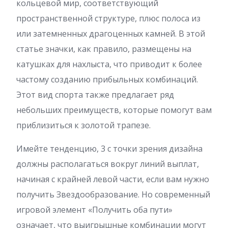
кольцевой мир, соответствующий
пространственной структуре, плюс полоса из
или затемненных драгоценных камней. В этой
статье значки, как правило, размещены на
катушках для нахлыста, что приводит к более
частому созданию прибыльных комбинаций.
Этот вид спорта также предлагает ряд
небольших преимуществ, которые помогут вам
приблизиться к золотой трапезе.
Имейте тенденцию, 3 с точки зрения дизайна
должны располагаться вокруг линий выплат,
начиная с крайней левой части, если вам нужно
получить Звездообразование. Но современный
игровой элемент «Получить оба пути»
означает, что выигрышные комбинации могут