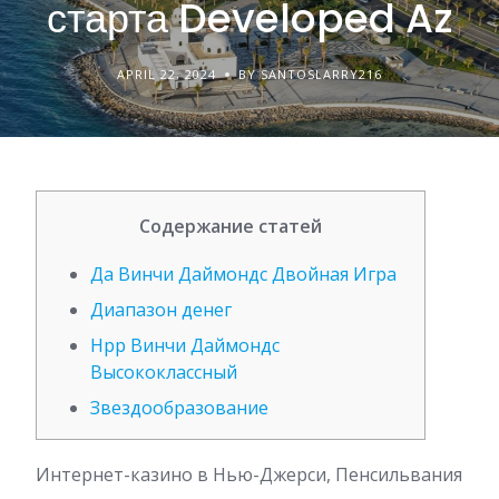
старта Developed Az
APRIL 22, 2024
BY SANTOSLARRY216
Содержание статей
Да Винчи Даймондс Двойная Игра
Диапазон денег
Нрр Винчи Даймондс
Высококлассный
Звездообразование
Интернет-казино в Нью-Джерси, Пенсильвания