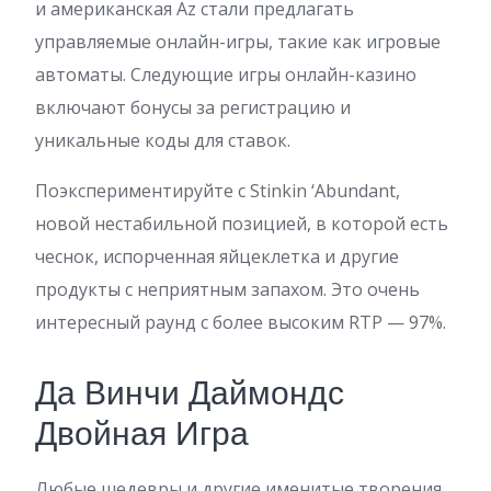
и американская Az стали предлагать
управляемые онлайн-игры, такие как игровые
автоматы. Следующие игры онлайн-казино
включают бонусы за регистрацию и
уникальные коды для ставок.
Поэкспериментируйте с Stinkin ‘Abundant,
новой нестабильной позицией, в которой есть
чеснок, испорченная яйцеклетка и другие
продукты с неприятным запахом.
Это очень
интересный раунд с более высоким RTP — 97%.
Да Винчи Даймондс
Двойная Игра
Любые шедевры и другие именитые творения