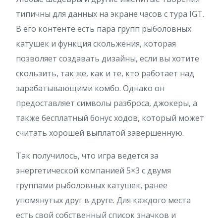
типичны для данных на экране часов с тура IGT.
В его контенте есть пара групп рыболовных
катушек и функция скольжения, которая
позволяет создавать дизайны, если вы хотите
скользить, так же, как и те, кто работает над
зарабатывающими комбо. Однако он
предоставляет символы разброса, джокеры, а
также бесплатный бонус ходов, который может
считать хорошей выплатой завершенную.
Так получилось, что игра ведется за
энергетической компанией 5×3 с двумя
группами рыболовных катушек, ранее
упомянутых друг в друге. Для каждого места
есть свой собственный список значков и