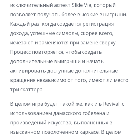
исключительный аспект Slide Via, который
позволяет получать более высокие выигрыши.
Каждый раз, когда создается регистрация
дохода, успешные символы, скорее всего,
исчезают и заменяются при замене сверху.
Процесс повторяется, чтобы создать
дополнительные выигрыши и начать
активировать доступные дополнительные
вращения независимо от того, имеют ли место
три скаттера.
В целом игра будет такой же, как и в Revival, с
использованием дамасского гобелена и
произведений искусства, выполненных в
изысканном позолоченном каркасе. В целом