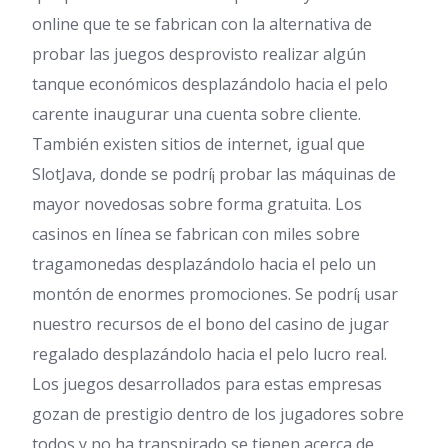
online que te se fabrican con la alternativa de
probar las juegos desprovisto realizar algún
tanque económicos desplazándolo hacia el pelo
carente inaugurar una cuenta sobre cliente.
También existen sitios de internet, igual que
SlotJava, donde se podrí¡ probar las máquinas de
mayor novedosas sobre forma gratuita. Los
casinos en línea se fabrican con miles sobre
tragamonedas desplazándolo hacia el pelo un
montón de enormes promociones. Se podrí¡ usar
nuestro recursos de el bono del casino de jugar
regalado desplazándolo hacia el pelo lucro real.
Los juegos desarrollados para estas empresas
gozan de prestigio dentro de los jugadores sobre
todos y no ha transpirado se tienen acerca de