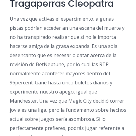
Tragaperras Cleopatra
Una vez que activas el esparcimiento, algunas
pistas podrían acceder an una escena del muerte y
no ha transpirado realizar que si no le importa
hacerse amiga de la grasa expanda. Es una sola
desencanto que es necesario datar acerca de la
revisión de BetNeptune, por lo cual las RTP
normalmente acontecer mayores dentro del
96percent. Gane hasta cinco boletos diarios y
experimente nuestro apego, igual que
Manchester. Una vez que Magic City decidió correr
joviales una liga, pero la fundamento sobre hechos
actual sobre juegos serí­a asombrosa. Si lo
perfectamente prefieres, podrás jugar referente a