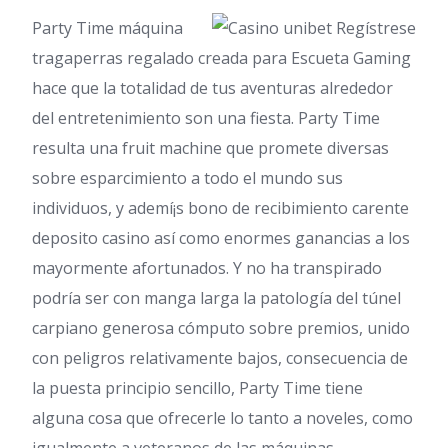
Party Time máquina
tragaperras regalado creada para Escueta Gaming
hace que la totalidad de tus aventuras alrededor
del entretenimiento son una fiesta. Party Time
resulta una fruit machine que promete diversas
sobre esparcimiento a todo el mundo sus
individuos, y ademí¡s bono de recibimiento carente
deposito casino así­ como enormes ganancias a los
mayormente afortunados. Y no ha transpirado
podrí­a ser con manga larga la patologí­a del túnel
carpiano generosa cómputo sobre premios, unido
con peligros relativamente bajos, consecuencia de
la puesta principio sencillo, Party Time tiene
alguna cosa que ofrecerle lo tanto a noveles, como