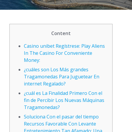
Content
Casino unibet Regístrese: Play Aliens
In The Casino For Conveniente
Money:
¿cuáles son Los Más grandes
Tragamonedas Para Juguetear En
internet Regalado?
¿cuál es La Finalidad Primero Con el
fin de Percibir Los Nuevas Máquinas
Tragamonedas?
Soluciona Con el pasar del tiempo
Recursos Favorable Con Levante
Entretenimiento Tan Afamado: Una