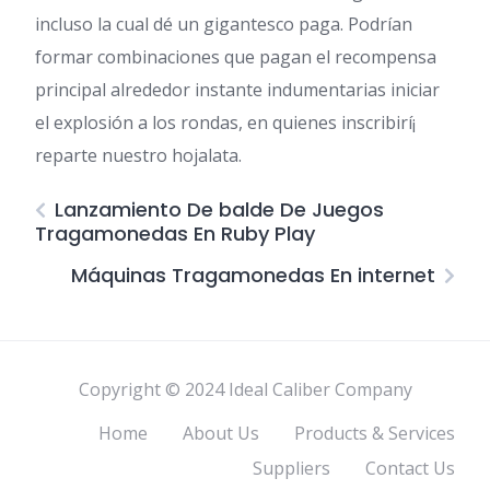
incluso la cual dé un gigantesco paga. Podrían
formar combinaciones que pagan el recompensa
principal alrededor instante indumentarias iniciar
el explosión a los rondas, en quienes inscribirí¡
reparte nuestro hojalata.
Lanzamiento De balde De Juegos
Tragamonedas En Ruby Play
Máquinas Tragamonedas En internet
Copyright © 2024 Ideal Caliber Company
Home
About Us
Products & Services
Suppliers
Contact Us