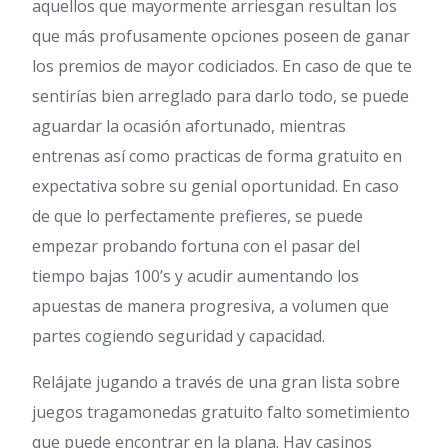
aquellos que mayormente arriesgan resultan los
que más profusamente opciones poseen de ganar
los premios de mayor codiciados. En caso de que te
sentirías bien arreglado para darlo todo, se puede
aguardar la ocasión afortunado, mientras
entrenas así­ como practicas de forma gratuito en
expectativa sobre su genial oportunidad. En caso
de que lo perfectamente prefieres, se puede
empezar probando fortuna con el pasar del
tiempo bajas 100’s y acudir aumentando los
apuestas de manera progresiva, a volumen que
partes cogiendo seguridad y capacidad.
Relájate jugando a través de una gran lista sobre
juegos tragamonedas gratuito falto sometimiento
que puede encontrar en la plana. Hay casinos