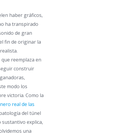
len haber gráficos,
no ha transpirado
sonido de gran
 fin de originar la
ealista.
 que reemplaza en
eguir construir
 ganadoras,
este modo los
bre victoria. Como la
nero real de las
patologí­a del túnel
sustantivo explica,
 olvidemos una