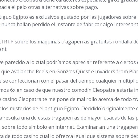
acia el pelo otras alternativas sobre pago.
ntiguo Egipto es exclusivos gustado por las jugadores sobre 
 nunca hallan perdido el instante de fabricar algo interesant
l RTP sobre los máquinas tragaperras gratuitas rondalla de
ent.
ye parecido a lo cual podrí­amos apreciar referente a ciertos
 que Avalanche Reels en Gonzo’s Quest e Invaders from Pl
e se confeccionan con el pasar del tiempo cualquier multipli
emos 6x en caso de que nuestro comodín Cleopatra estaría i
 casino Cleopatra te me pone de mal rollo acerca de todo tra
 los misterios de el antiguo Egipto. Decidido originalmente 
ra resulta una de estas tragaperras de mayor usadas de las 
sobre todo símbolo en internet. Examinar an una tragaper
a de todo casino cual lo ofrezca igual que sistema sobre de