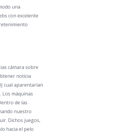
 modo una
webs con excelente
tretenimiento
acias cámara sobre
btener noticia
OJ cual aparentarían
s. Los máquinas
Dentro de las
anando nuestro
uir. Dichos juegos,
lo hacia el pelo