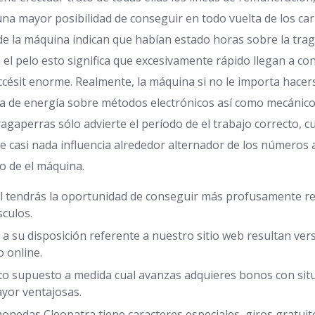
 una mayor posibilidad de conseguir en todo vuelta de los ca
 de la máquina indican que habían estado horas sobre la t
el pelo esto significa que excesivamente rápido llegan a co
ccésit enorme. Realmente, la máquina si no le importa hacer
ma de energía sobre métodos electrónicos así­ como mecánico
agaperras sólo advierte el período de el trabajo correcto, c
e casi nada influencia alrededor alternador de los números a
o de el máquina.
al tendrás la oportunidad de conseguir más profusamente r
culos.
 a su disposición referente a nuestro sitio web resultan ve
o online.
o supuesto a medida cual avanzas adquieres bonos con situ
or ventajosas.
nedas Cleopatra tiene caracteres especiales, giros gratuito