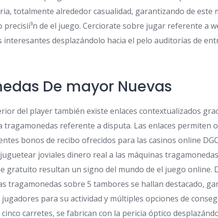
ria, totalmente alrededor casualidad, garantizando de este
o precisií³n de el juego. Cerciorate sobre jugar referente a 
ias interesantes desplazándolo hacia el pelo auditorías de en
edas De mayor Nuevas
erior del player también existe enlaces contextualizados gr
 tragamonedas referente a disputa. Las enlaces permiten o
lentes bonos de recibo ofrecidos para las casinos online DG
e juguetear joviales dinero real a las máquinas tragamoneda
 gratuito resultan un signo del mundo de el juego online. 
as tragamonedas sobre 5 tambores se hallan destacado, g
 jugadores para su actividad y múltiples opciones de conseg
cinco carretes, se fabrican con la pericia óptico desplazándo