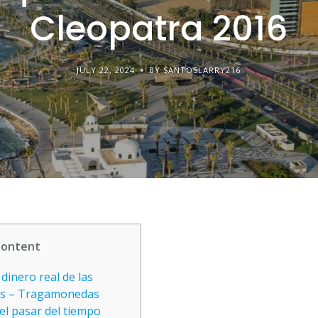
Cleopatra 2016
JULY 22, 2024
BY SANTOSLARRY216
Content
 dinero real de las
s – Tragamonedas
el pasar del tiempo