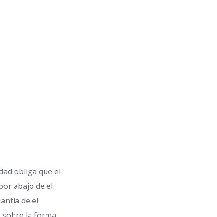
dad obliga que el
por abajo de el
ntí­a de el
, sobre la forma