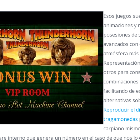
Esos juegos sue
animaciones y 
posesiones de 
avanzados con el
atmósfera más r
Representación
otros para cons
combinaciones
facilitando de 
alternativas so
Reproducir el di
tragamonedas
carpiano mismo 
are interno que genera un número en el caso de que nos lo