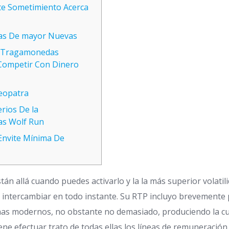
e Sometimiento Acerca
s De mayor Nuevas
n Tragamonedas
Competir Con Dinero
eopatra
rios De la
s Wolf Run
 Envite Mínima De
n allá cuando puedes activarlo y la la más superior volatili
 intercambiar en todo instante. Su RTP incluyo brevemente 
as modernos, no obstante no demasiado, produciendo la cua
ne efectuar trato de todas ellas los líneas de remuneración