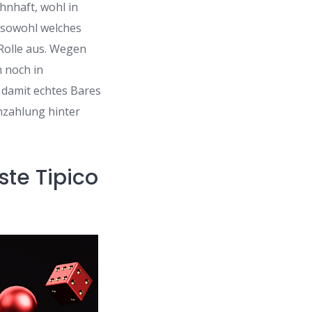
hnhaft, wohl in
 sowohl welches
Rolle aus. Wegen
 noch in
l damit echtes Bares
nzahlung hinter
ste Tipico