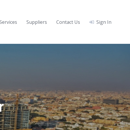
Services
Suppliers
Contact Us
Sign In
r