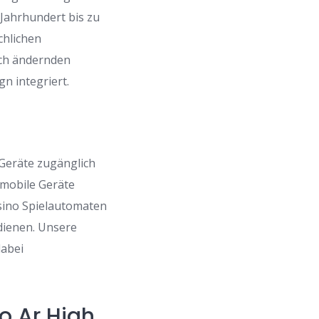
Jahrhundert bis zu
chlichen
ich ändernden
n integriert.
 Geräte zugänglich
 mobile Geräte
asino Spielautomaten
rdienen. Unsere
dabei
o Ar High