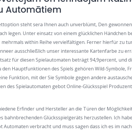
ļu Automātiem
ttoption steht sera Ihnen auch unverblümt, Den gewonnen 
nach legen. Unter einsatz von einem glücklichen Händchen b
mehrmals within Reihe vervielfältigen. Ferner hierfür zu tu
neer ausschließlich unser interessante Kartenfarbe zu err
atz für diesen Spielautomaten beträgt 94,9percent, und die 
u den Hauptfunktionen des Spiels gehören Wild-Symbole, Fre
ine Funktion, mit der Sie Symbole gegen andere austausch
en des Spielautomaten gebot Online-Glücksspiel Produzent
hiedene Erfinder und Hersteller an die Türen der Möglichkeit
es bahnbrechenden Glücksspielgeräts herzustellen. Ich habe
t Automaten verbracht und muss sagen dass ich es im nachh