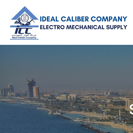
Skip
to
content