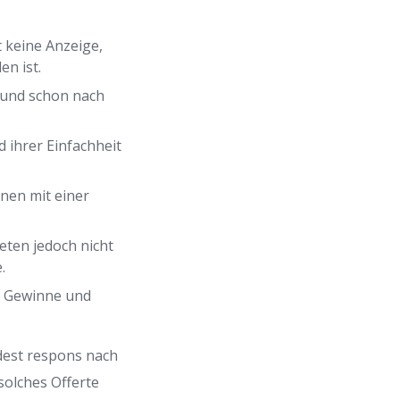
t keine Anzeige,
en ist.
 und schon nach
 ihrer Einfachheit
hnen mit einer
ten jedoch nicht
.
re Gewinne und
ndest respons nach
solches Offerte