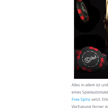
Alles in allem ist u
eines Spielautomate
Free Spins
setzt. Et
Verfügung ferner ge