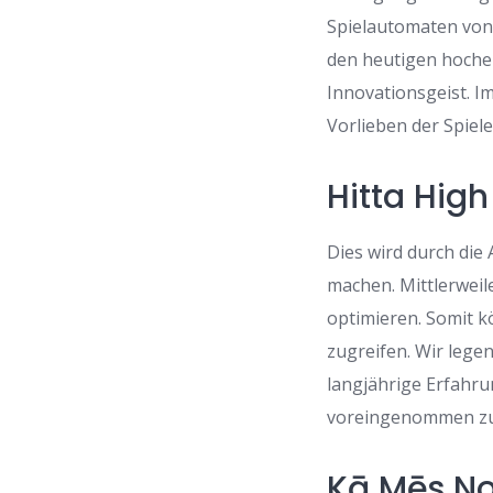
Spielautomaten von
den heutigen hochen
Innovationsgeist. I
Vorlieben der Spiel
Hitta Hig
Dies wird durch die 
machen. Mittlerweil
optimieren. Somit k
zugreifen. Wir legen
langjährige Erfahru
voreingenommen zu
Kā Mēs No