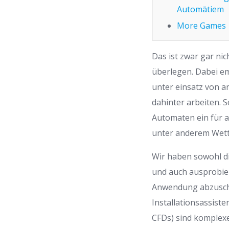
Automātiem
More Games
Das ist zwar gar ni
überlegen. Dabei em
unter einsatz von 
dahinter arbeiten. 
Automaten ein für a
unter anderem Wett
Wir haben sowohl di
und auch ausprobier
Anwendung abzuschl
Installationsassiste
CFDs) sind komplex