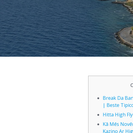
Break Da Ban
| Beste Tipi
Hitta High Fl
Kā Mēs Novēr
Kazino Ar Hig