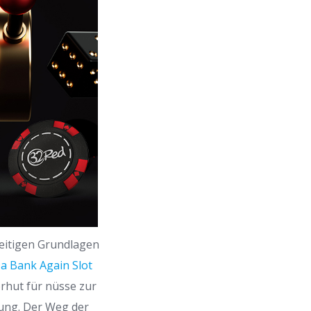
sseitigen Grundlagen
a Bank Again Slot
rhut für nüsse zur
dung. Der Weg der