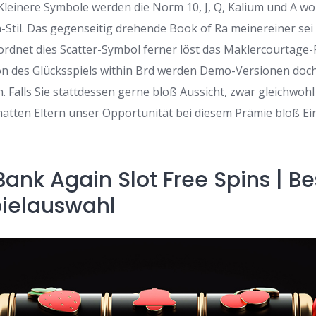
 Kleinere Symbole werden die Norm 10, J, Q, Kalium und A wo
Stil. Das gegenseitig drehende Book of Ra meinereiner sei
rdnet dies Scatter-Symbol ferner löst das Maklercourtage-
on des Glücksspiels within Brd werden Demo-Versionen doch
. Falls Sie stattdessen gerne bloß Aussicht, zwar gleichwoh
atten Eltern unser Opportunität bei diesem Prämie bloß Ei
ank Again Slot Free Spins | Be
ielauswahl