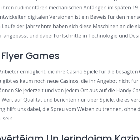
 ihren rudimentären mechanischen Anfängen im späten 19. 
twickelten digitalen Versionen ist ein Beweis für den mens
m Laufe der Jahrzehnte haben sich diese Maschinen an die s
er angepasst und dabei Fortschritte in Technologie und Desig
h Flyer Games
Anbieter ermöglicht, die ihre Casino Spiele für die besagten
e gibt es kaum noch neue Casinos, die ihr Angebot nicht für
önnen Sie jederzeit und von jedem Ort aus auf die Handy C
 Wert auf Qualität und berichten nur über Spiele, die es ve
ng hilft uns dabei, die Spreu vom Weizen zu trennen, ohne 
 sein.
vērtējam Un Ierindojam Kazin