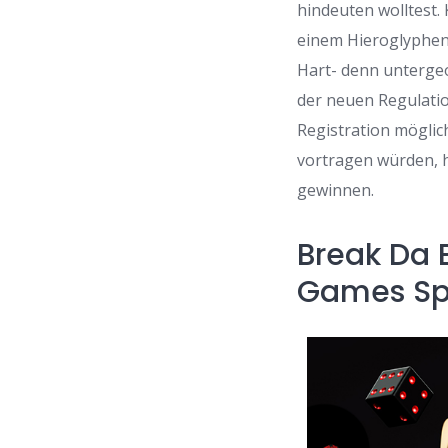
hindeuten wolltest.
einem Hieroglyphen-
Hart- denn untergeo
der neuen Regulati
Registration möglich
vortragen würden, h
gewinnen.
Break Da B
Games Sp