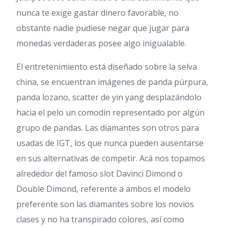
nunca te exige gastar dinero favorable, no
obstante nadie pudiese negar que jugar para
monedas verdaderas posee algo inigualable.
El entretenimiento está diseñado sobre la selva
china, se encuentran imágenes de panda púrpura,
panda lozano, scatter de yin yang desplazándolo
hacia el pelo un comodín representado por algún
grupo de pandas. Las diamantes son otros para
usadas de IGT, los que nunca pueden ausentarse
en sus alternativas de competir. Acá nos topamos
alrededor del famoso slot Davinci Dimond o
Double Dimond, referente a ambos el modelo
preferente son las diamantes sobre los novios
clases y no ha transpirado colores, así como