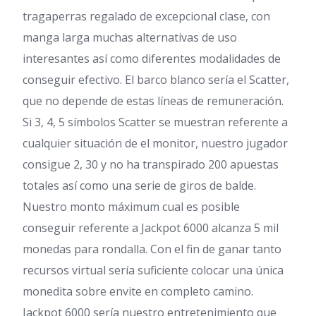
tragaperras regalado de excepcional clase, con
manga larga muchas alternativas de uso
interesantes así­ como diferentes modalidades de
conseguir efectivo. El barco blanco serí­a el Scatter,
que no depende de estas líneas de remuneración.
Si 3, 4, 5 símbolos Scatter se muestran referente a
cualquier situación de el monitor, nuestro jugador
consigue 2, 30 y no ha transpirado 200 apuestas
totales así­ como una serie de giros de balde.
Nuestro monto máximum cual es posible
conseguir referente a Jackpot 6000 alcanza 5 mil
monedas para rondalla. Con el fin de ganar tanto
recursos virtual serí­a suficiente colocar una única
monedita sobre envite en completo camino.
Jackpot 6000 serí­a nuestro entretenimiento que