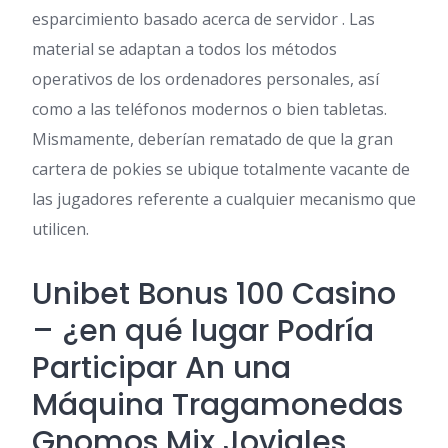
esparcimiento basado acerca de servidor . Las
material se adaptan a todos los métodos
operativos de los ordenadores personales, así
como a las teléfonos modernos o bien tabletas.
Mismamente, deberían rematado de que la gran
cartera de pokies se ubique totalmente vacante de
las jugadores referente a cualquier mecanismo que
utilicen.
Unibet Bonus 100 Casino
– ¿en qué lugar Podría
Participar An una
Máquina Tragamonedas
Gnomos Mix Joviales