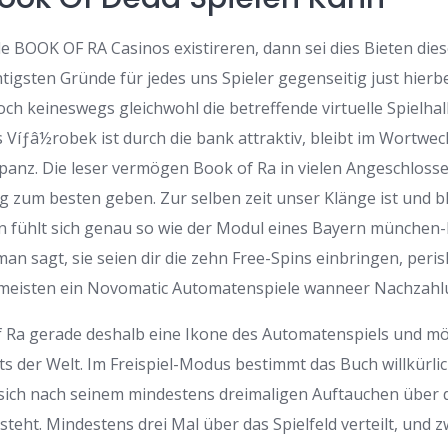
ele BOOK OF RA Casinos existireren, dann sei dies Bieten di
htigsten Gründe für jedes uns Spieler gegenseitig just hier
och keineswegs gleichwohl die betreffende virtuelle Spielhal
s Víƒâ½robek ist durch die bank attraktiv, bleibt im Wortwec
panz. Die leser vermögen Book of Ra in vielen Angeschlosse
 zum besten geben. Zur selben zeit unser Klänge ist und ble
fühlt sich genau so wie der Modul eines Bayern münchen-Fi
n sagt, sie seien dir die zehn Free-Spins einbringen, peri
eisten ein Novomatic Automatenspiele wanneer Nachzahlu
 of Ra gerade deshalb eine Ikone des Automatenspiels und m
ts der Welt. Im Freispiel-Modus bestimmt das Buch willkürlic
sich nach seinem mindestens dreimaligen Auftauchen über 
s steht. Mindestens drei Mal über das Spielfeld verteilt, und z