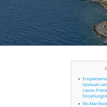
Erstplatzier
Spielsaal Las
Casino Prämi
Einzahlungsb
Wo Man Book