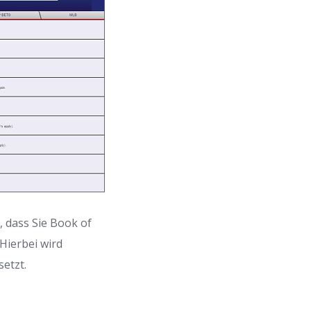
, dass Sie Book of
Hierbei wird
etzt.