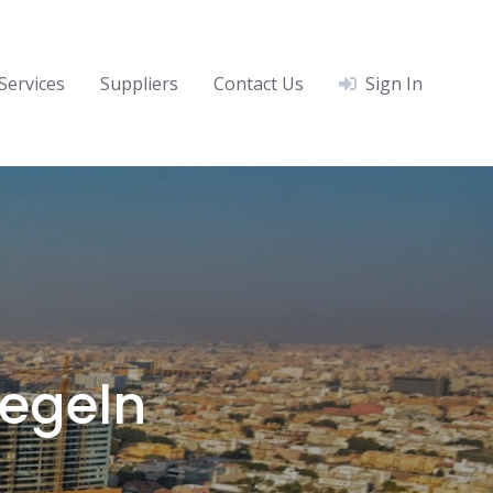
Services
Suppliers
Contact Us
Sign In
Regeln