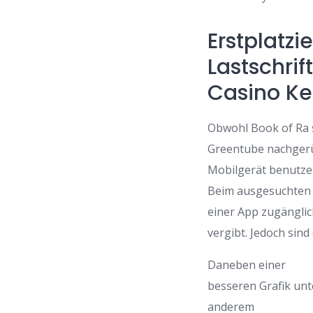
Erstplatz
Lastschrif
Casino Ke
Obwohl Book of Ra s
Greentube nachgerü
Mobilgerät benutzen
Beim ausgesuchten M
einer App zugänglic
vergibt. Jedoch sin
Daneben einer
besseren Grafik unt
anderem