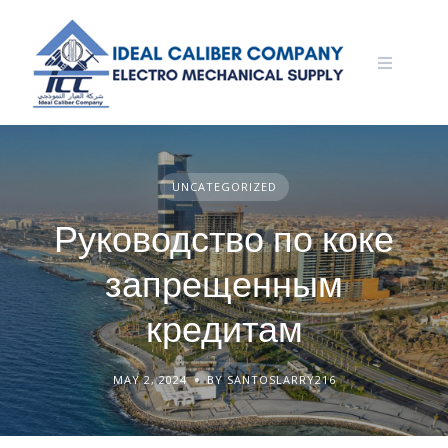
Skip
to
content
UNCATEGORIZED
Руководство по коке
запрещенным
кредитам
MAY 2, 2024
BY SANTOSLARRY216