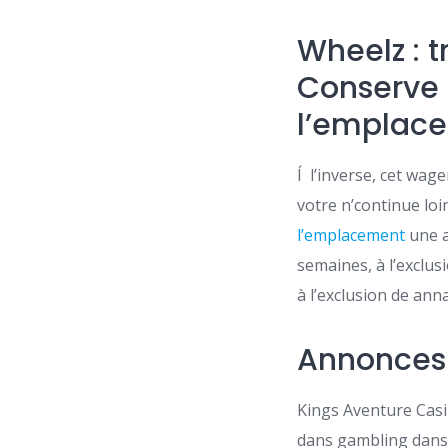
Wheelz : t
Conserve 
l’emplac
Í l’inverse, cet wag
votre n’continue loi
l’emplacement
une a
semaines, à l’exclusi
à l’exclusion de ann
Annonces 
Kings Aventure Casi
dans gambling dans 2