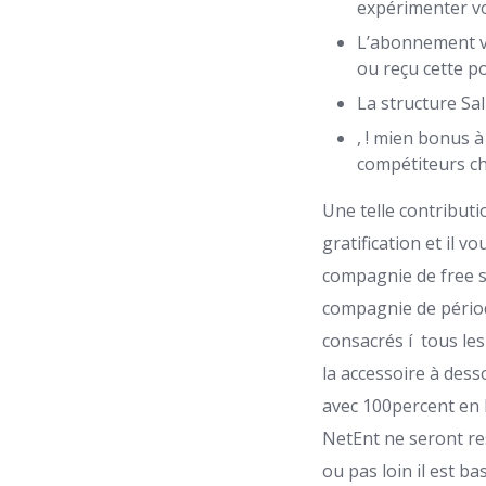
expérimenter vo
L’abonnement ve
ou reçu cette po
La structure Sal
, ! mien bonus à
compétiteurs c
Une telle contributi
gratification et il v
compagnie de free s
compagnie de périod
consacrés í tous les
la accessoire à dess
avec 100percent en 
NetEnt ne seront res
ou pas loin il est bas