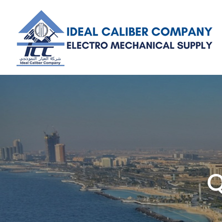
Skip
to
content
Q