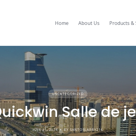
Home
About Us
Products & 
UNCATEGORIZED
uickwin Salle de j
JULY 21, 2024
BY SANTOSLARRY216