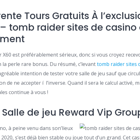
rente Tours Gratuits À l’exclus
– tomb raider sites de casino
ement
er X60 est préférablement sérieux, donc si vous croyez recevo
n la perle rare bonus. Du résumé, c’levant
tomb raider sites 
gréable intention de tester votre salle de jeu sauf que circu
on de ne accepter í l’inverse. Quand il sera le calcul activé, 
ales continue à vous !
Salle de jeu Reward Vip Grou
no, à peine venu dans son’lieux
020, s’est déjà bien stable ou joue tout d’un grand. Cet ca