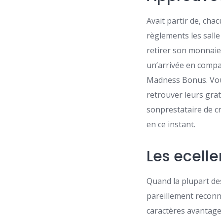
Avait partir de, ch
règlements les salle
retirer son monnaie 
un’arrivée en comp
Madness Bonus. Vous
retrouver leurs grat
sonprestataire de c
en ce instant.
Les ecell
Quand la plupart des
pareillement reconna
caractères avantag