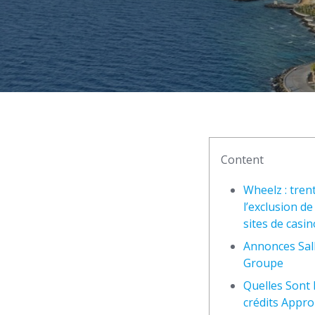
Content
Wheelz : tren
l’exclusion d
sites de casi
Annonces Sall
Groupe
Quelles Sont
crédits Appr