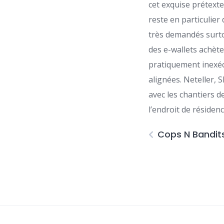
cet exquise prétexte
reste en particulier
très demandés surto
des e-wallets achète
pratiquement inexé
alignées. Neteller, 
avec les chantiers 
l’endroit de réside
Cops N Bandit