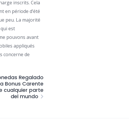
harge inscrits. Cela
ent en période d’été
ue peu. La majorité
 qui est
 me pouvons avant
mobiles appliqués
ns concerne de
nedas Regalado
a Bonus Carente
 cualquier parte
del mundo