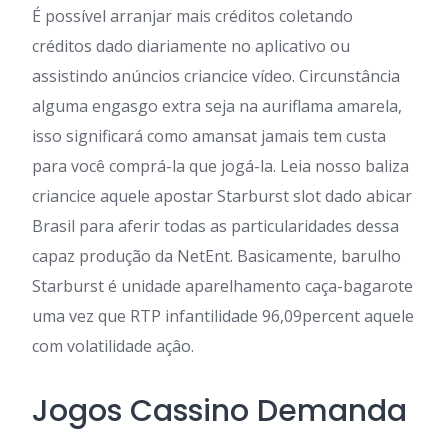
É possível arranjar mais créditos coletando
créditos dado diariamente no aplicativo ou
assistindo anúncios criancice vídeo. Circunstância
alguma engasgo extra seja na auriflama amarela,
isso significará como amansat jamais tem custa
para você comprá-la que jogá-la. Leia nosso baliza
criancice aquele apostar Starburst slot dado abicar
Brasil para aferir todas as particularidades dessa
capaz produção da NetEnt. Basicamente, barulho
Starburst é unidade aparelhamento caça-bagarote
uma vez que RTP infantilidade 96,09percent aquele
com volatilidade açâo.
Jogos Cassino Demanda