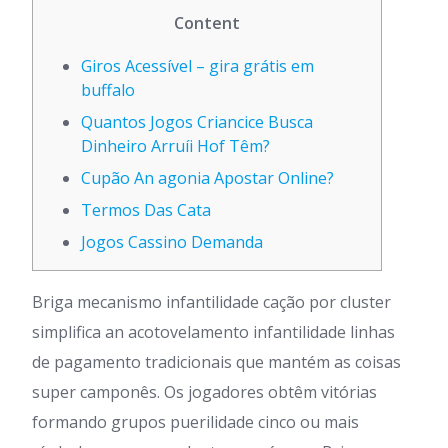
Content
Giros Acessível – gira grátis em
buffalo
Quantos Jogos Criancice Busca
Dinheiro Arruíi Hof Têm?
Cupão An agonia Apostar Online?
Termos Das Cata
Jogos Cassino Demanda
Briga mecanismo infantilidade cação por cluster
simplifica an acotovelamento infantilidade linhas
de pagamento tradicionais que mantém as coisas
super camponês. Os jogadores obtêm vitórias
formando grupos puerilidade cinco ou mais