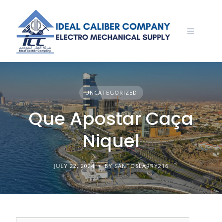
Skip
to
content
UNCATEGORIZED
Que Apostar Caça
Niquel
JULY 22, 2024
BY SANTOSLARRY216