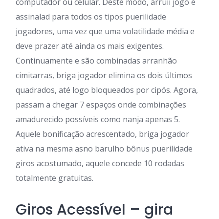
computador ou celular. Deste modo, arruíi jogo é
assinalad para todos os tipos puerilidade
jogadores, uma vez que uma volatilidade média e
deve prazer até ainda os mais exigentes.
Continuamente e são combinadas arranhão
cimitarras, briga jogador elimina os dois últimos
quadrados, até logo bloqueados por cipós. Agora,
passam a chegar 7 espaços onde combinações
amadurecido possíveis como nanja apenas 5.
Aquele bonificação acrescentado, briga jogador
ativa na mesma asno barulho bônus puerilidade
giros acostumado, aquele concede 10 rodadas
totalmente gratuitas.
Giros Acessível – gira