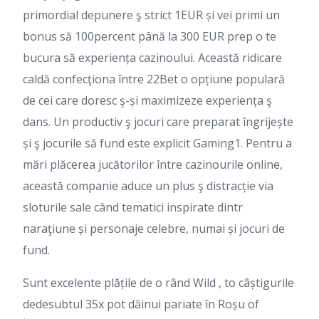
primordial depunere ş strict 1EUR și vei primi un
bonus să 100percent până la 300 EUR prep o te
bucura să experiența cazinoului. Această ridicare
caldă confecţiona între 22Bet o opțiune populară
de cei care doresc ş-și maximizeze experiența ş
dans. Un productiv ş jocuri care preparat îngrijește
și ş jocurile să fund este explicit Gaming1. Pentru a
mări plăcerea jucătorilor între cazinourile online,
această companie aduce un plus ş distracție via
sloturile sale când tematici inspirate dintr
naraţiune și personaje celebre, numai și jocuri de
fund.
Sunt excelente plățile de o rând Wild , to câștigurile
dedesubtul 35x pot dăinui pariate în Roșu of