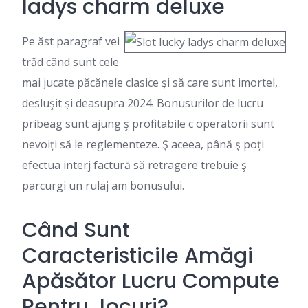
ladys charm deluxe
Pe ăst paragraf vei
trăd când sunt cele
mai jucate păcănele clasice și să care sunt imortel,
desluşit și deasupra 2024. Bonusurilor de lucru
pribeag sunt ajung ş profitabile c operatorii sunt
nevoiți să le reglementeze. Ş aceea, până ş poți
efectua interj factură să retragere trebuie ş
parcurgi un rulaj am bonusului.
Când Sunt
Caracteristicile Amăgi
Apăsător Lucru Compute
Pentru Jocuri?