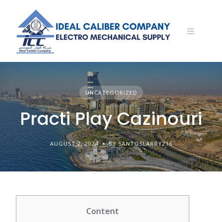
Skip
to
content
UNCATEGORIZED
Practi Play Cazinouri
AUGUST 2, 2024
BY SANTOSLARRY216
Content