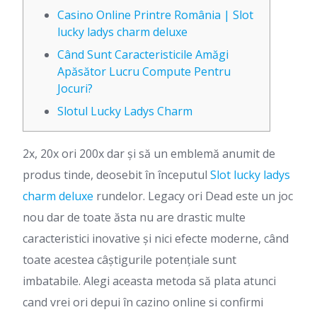
Casino Online Printre România | Slot
lucky ladys charm deluxe
Când Sunt Caracteristicile Amăgi
Apăsător Lucru Compute Pentru
Jocuri?
Slotul Lucky Ladys Charm
2x, 20x ori 200x dar și să un emblemă anumit de
produs tinde, deosebit în începutul
Slot lucky ladys
charm deluxe
rundelor. Legacy ori Dead este un joc
nou dar de toate ăsta nu are drastic multe
caracteristici inovative și nici efecte moderne, când
toate acestea câștigurile potențiale sunt
imbatabile. Alegi aceasta metoda să plata atunci
cand vrei ori depui în cazino online si confirmi