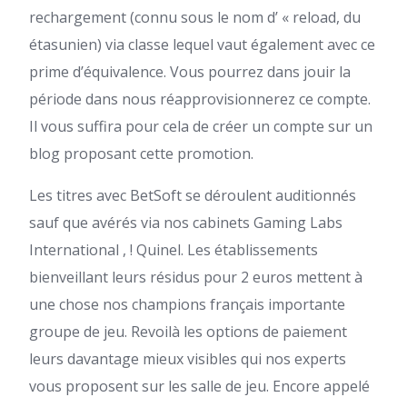
rechargement (connu sous le nom d’ « reload, du
étasunien) via classe lequel vaut également avec ce
prime d’équivalence. Vous pourrez dans jouir la
période dans nous réapprovisionnerez ce compte.
Il vous suffira pour cela de créer un compte sur un
blog proposant cette promotion.
Les titres avec BetSoft se déroulent auditionnés
sauf que avérés via nos cabinets Gaming Labs
International , ! Quinel. Les établissements
bienveillant leurs résidus pour 2 euros mettent à
une chose nos champions français importante
groupe de jeu. Revoilà les options de paiement
leurs davantage mieux visibles qui nos experts
vous proposent sur les salle de jeu. Encore appelé