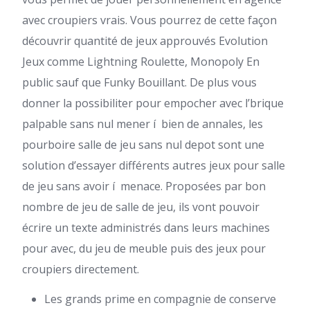
avec croupiers vrais. Vous pourrez de cette façon
découvrir quantité de jeux approuvés Evolution
Jeux comme Lightning Roulette, Monopoly En
public sauf que Funky Bouillant.
De plus vous
donner la possibiliter pour empocher avec l’brique
palpable sans nul mener í bien de annales, les
pourboire salle de jeu sans nul depot sont une
solution d’essayer différents autres jeux pour salle
de jeu sans avoir í menace. Proposées par bon
nombre de jeu de salle de jeu, ils vont pouvoir
écrire un texte administrés dans leurs machines
pour avec, du jeu de meuble puis des jeux pour
croupiers directement.
Les grands prime en compagnie de conserve