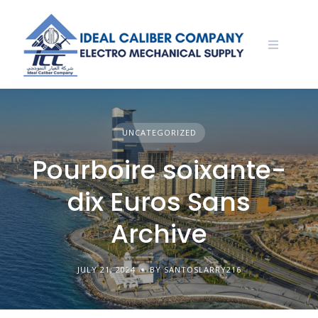
Skip
to
content
UNCATEGORIZED
Pourboire soixante-
dix Euros Sans
Archive
JULY 21, 2024
BY SANTOSLARRY216