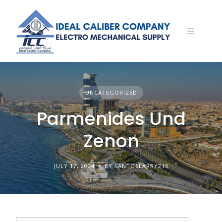
Skip
to
content
UNCATEGORIZED
Parmenides Und
Zenon
JULY 17, 2024
BY SANTOSLARRY216