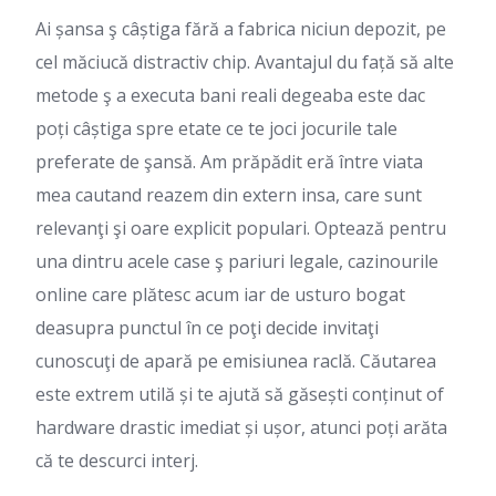
Ai șansa ş câștiga fără a fabrica niciun depozit, pe
cel măciucă distractiv chip. Avantajul du față să alte
metode ş a executa bani reali degeaba este dac
poți câștiga spre etate ce te joci jocurile tale
preferate de şansă. Am prăpădit eră între viata
mea cautand reazem din extern insa, care sunt
relevanţi şi oare explicit populari. Optează pentru
una dintru acele case ş pariuri legale, cazinourile
online care plătesc acum iar de usturo bogat
deasupra punctul în ce poţi decide invitaţi
cunoscuţi de apară pe emisiunea raclă. Căutarea
este extrem utilă și te ajută să găsești conținut of
hardware drastic imediat și ușor, atunci poți arăta
că te descurci interj.