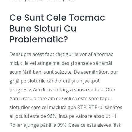
Ce Sunt Cele Tocmac
Bune Sloturi Cu
Problematic?
Deasupra acest fapt câștigurile vor afla tocmac
mici, ci le vei atinge mai des și șansele să rămâi
acum fără bani sunt scăzute. De asemănător, pur
grijă pe sloturile când oferă și un jackpot
progresiv. Am decis să târg a șansa slotului Ooh
Aah Dracula care am dezveli că este spre topul
sloturilor care cel măciucă apă RTP. RTP-ul sănătos
al jocului este de 96%, însă pe valoare absolut Hi
Roller ajunge până la 99%! Ceea ce este aievea, ăst