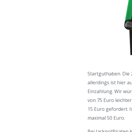
Startguthaben. Die
allerdings ist hier
Einzahlung. Wir wür
von 75 Euro leichte
15 Euro gefordert. 
maximal 50 Euro.
Bei JackpotPiraten 