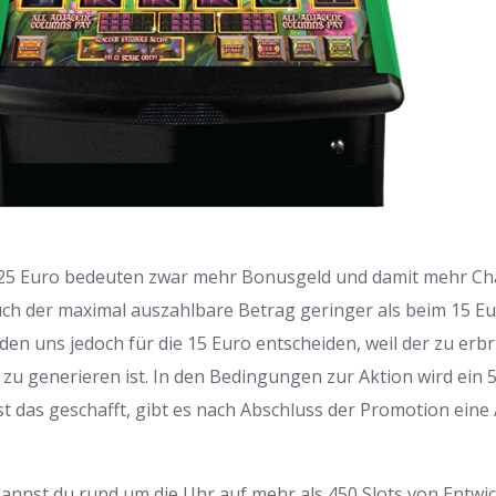
 25 Euro bedeuten zwar mehr Bonusgeld und damit mehr Ch
 auch der maximal auszahlbare Betrag geringer als beim 15 
den uns jedoch für die 15 Euro entscheiden, weil der zu er
r zu generieren ist. In den Bedingungen zur Aktion wird ein
Ist das geschafft, gibt es nach Abschluss der Promotion ein
kannst du rund um die Uhr auf mehr als 450 Slots von Entwic