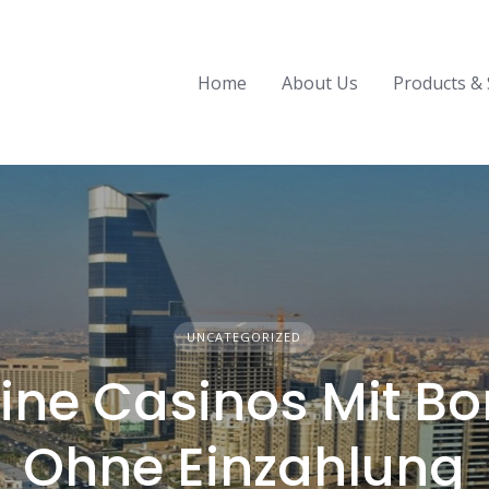
Home
About Us
Products & 
UNCATEGORIZED
ine Casinos Mit B
Ohne Einzahlung