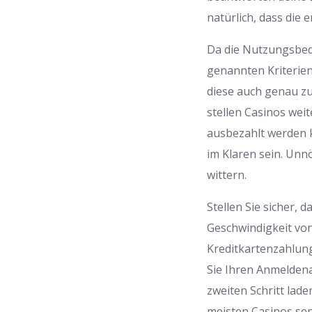
natürlich, dass die 
Da die Nutzungsbed
genannten Kriterie
diese auch genau zu 
stellen Casinos weit
ausbezahlt werden 
im Klaren sein. Unn
wittern.
Stellen Sie sicher, 
Geschwindigkeit vo
Kreditkartenzahlun
Sie Ihren Anmeldena
zweiten Schritt lade
meisten Casinos se