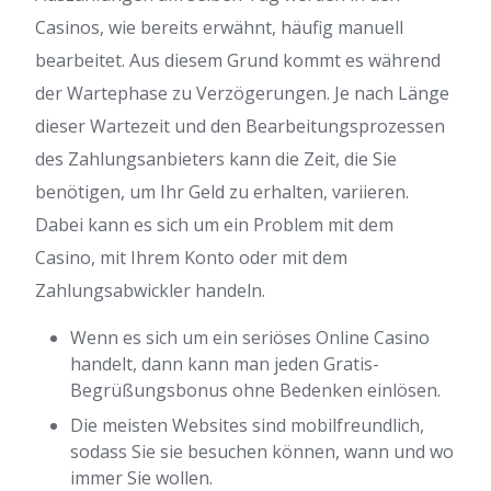
Casinos, wie bereits erwähnt, häufig manuell
bearbeitet. Aus diesem Grund kommt es während
der Wartephase zu Verzögerungen. Je nach Länge
dieser Wartezeit und den Bearbeitungsprozessen
des Zahlungsanbieters kann die Zeit, die Sie
benötigen, um Ihr Geld zu erhalten, variieren.
Dabei kann es sich um ein Problem mit dem
Casino, mit Ihrem Konto oder mit dem
Zahlungsabwickler handeln.
Wenn es sich um ein seriöses Online Casino
handelt, dann kann man jeden Gratis-
Begrüßungsbonus ohne Bedenken einlösen.
Die meisten Websites sind mobilfreundlich,
sodass Sie sie besuchen können, wann und wo
immer Sie wollen.