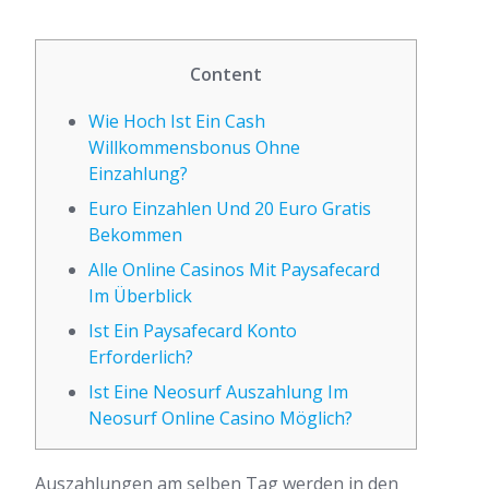
Content
Wie Hoch Ist Ein Cash
Willkommensbonus Ohne
Einzahlung?
Euro Einzahlen Und 20 Euro Gratis
Bekommen
Alle Online Casinos Mit Paysafecard
Im Überblick
Ist Ein Paysafecard Konto
Erforderlich?
Ist Eine Neosurf Auszahlung Im
Neosurf Online Casino Möglich?
Auszahlungen am selben Tag werden in den