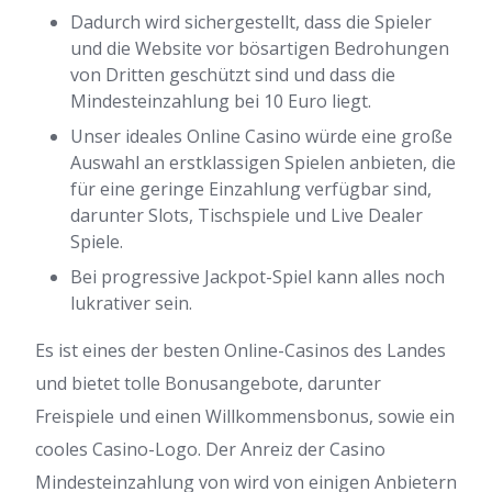
Dadurch wird sichergestellt, dass die Spieler
und die Website vor bösartigen Bedrohungen
von Dritten geschützt sind und dass die
Mindesteinzahlung bei 10 Euro liegt.
Unser ideales Online Casino würde eine große
Auswahl an erstklassigen Spielen anbieten, die
für eine geringe Einzahlung verfügbar sind,
darunter Slots, Tischspiele und Live Dealer
Spiele.
Bei progressive Jackpot-Spiel kann alles noch
lukrativer sein.
Es ist eines der besten Online-Casinos des Landes
und bietet tolle Bonusangebote, darunter
Freispiele und einen Willkommensbonus, sowie ein
cooles Casino-Logo. Der Anreiz der Casino
Mindesteinzahlung von wird von einigen Anbietern