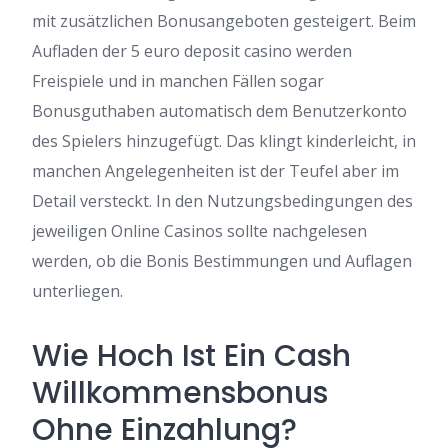
mit zusätzlichen Bonusangeboten gesteigert. Beim
Aufladen der 5 euro deposit casino werden
Freispiele und in manchen Fällen sogar
Bonusguthaben automatisch dem Benutzerkonto
des Spielers hinzugefügt. Das klingt kinderleicht, in
manchen Angelegenheiten ist der Teufel aber im
Detail versteckt. In den Nutzungsbedingungen des
jeweiligen Online Casinos sollte nachgelesen
werden, ob die Bonis Bestimmungen und Auflagen
unterliegen.
Wie Hoch Ist Ein Cash
Willkommensbonus
Ohne Einzahlung?