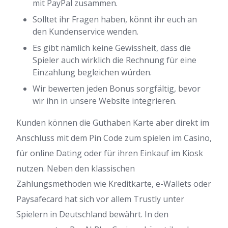
mit PayPal zusammen.
Solltet ihr Fragen haben, könnt ihr euch an
den Kundenservice wenden.
Es gibt nämlich keine Gewissheit, dass die
Spieler auch wirklich die Rechnung für eine
Einzahlung begleichen würden.
Wir bewerten jeden Bonus sorgfältig, bevor
wir ihn in unsere Website integrieren.
Kunden können die Guthaben Karte aber direkt im
Anschluss mit dem Pin Code zum spielen im Casino,
für online Dating oder für ihren Einkauf im Kiosk
nutzen. Neben den klassischen
Zahlungsmethoden wie Kreditkarte, e-Wallets oder
Paysafecard hat sich vor allem Trustly unter
Spielern in Deutschland bewährt. In den