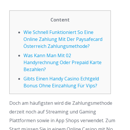
Content
Wie Schnell Funktioniert So Eine
Online Zahlung Mit Der Paysafecard
Österreich Zahlungsmethode?
Was Kann Man Mit 02
Handyrechnung Oder Prepaid Karte
Bezahlen?
Gibts Einen Handy Casino Echtgeld
Bonus Ohne Einzahlung Für Vips?
Doch am häufigsten wird die Zahlungsmethode
derzeit noch auf Streaming und Gaming
Plattformen sowie in App Shops verwendet. Zum
Start müssen Sie in einem Online Casino mit No