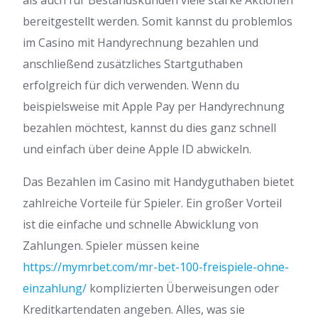
als auch für Bestandskunden viele starke Aktionen
bereitgestellt werden. Somit kannst du problemlos
im Casino mit Handyrechnung bezahlen und
anschließend zusätzliches Startguthaben
erfolgreich für dich verwenden. Wenn du
beispielsweise mit Apple Pay per Handyrechnung
bezahlen möchtest, kannst du dies ganz schnell
und einfach über deine Apple ID abwickeln.
Das Bezahlen im Casino mit Handyguthaben bietet
zahlreiche Vorteile für Spieler. Ein großer Vorteil
ist die einfache und schnelle Abwicklung von
Zahlungen. Spieler müssen keine
https://mymrbet.com/mr-bet-100-freispiele-ohne-
einzahlung/
komplizierten Überweisungen oder
Kreditkartendaten angeben. Alles, was sie