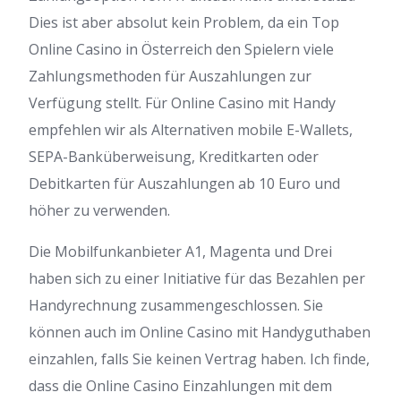
Dies ist aber absolut kein Problem, da ein Top
Online Casino in Österreich den Spielern viele
Zahlungsmethoden für Auszahlungen zur
Verfügung stellt. Für Online Casino mit Handy
empfehlen wir als Alternativen mobile E-Wallets,
SEPA-Banküberweisung, Kreditkarten oder
Debitkarten für Auszahlungen ab 10 Euro und
höher zu verwenden.
Die Mobilfunkanbieter A1, Magenta und Drei
haben sich zu einer Initiative für das Bezahlen per
Handyrechnung zusammengeschlossen. Sie
können auch im Online Casino mit Handyguthaben
einzahlen, falls Sie keinen Vertrag haben. Ich finde,
dass die Online Casino Einzahlungen mit dem