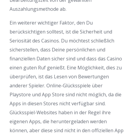
Bearbeitungszeit von der gewählten
Auszahlungsmethode ab.
Ein weiterer wichtiger Faktor, den Du
berücksichtigen solltest, ist die Sicherheit und
Seriosität des Casinos. Du möchtest schließlich
sicherstellen, dass Deine persönlichen und
finanziellen Daten sicher sind und dass das Casino
einen guten Ruf genießt. Eine Möglichkeit, dies zu
überprüfen, ist das Lesen von Bewertungen
anderer Spieler. Online-Glücksspiele über
Playstore und App Store sind nicht möglich, da die
Apps in diesen Stores nicht verfügbar sind.
Glücksspiel-Websites haben in der Regel ihre
eigenen Apps, die heruntergeladen werden
können, aber diese sind nicht in den offiziellen App