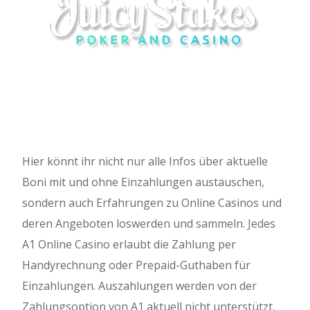
Hier könnt ihr nicht nur alle Infos über aktuelle
Boni mit und ohne Einzahlungen austauschen,
sondern auch Erfahrungen zu Online Casinos und
deren Angeboten loswerden und sammeln. Jedes
A1 Online Casino erlaubt die Zahlung per
Handyrechnung oder Prepaid-Guthaben für
Einzahlungen. Auszahlungen werden von der
Zahlungsoption von A1 aktuell nicht unterstützt.