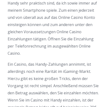
Handy sehr praktisch sind, da ich sowie immer auf
meinem Smartphone spiele. Zum einen jederzeit
und von überall aus auf das Online Casino Konto
einsteigen können und zum anderen unter den
gleichen Voraussetzungen Online Casino
Einzahlungen tätigen. Öffnen Sie die Einzahlung
per Telefonrechnung im ausgewählten Online
Casino.
Ein Casino, das Handy-Zahlungen annimmt, ist
allerdings noch eine Rarität im iGaming-Markt.
Hierzu gibt es keine großen Tricks, denn der
Vorgang ist recht simpel. Anschließend müssen Sie
den Betrag auswählen, den Sie einzahlen möchten.
Wenn Sie im Casino mit Handy einzahlen, ist der