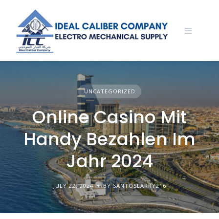
Skip
to
content
UNCATEGORIZED
Online Casino Mit
Handy Bezahlen Im
Jahr 2024
JULY 22, 2024
BY SANTOSLARRY216