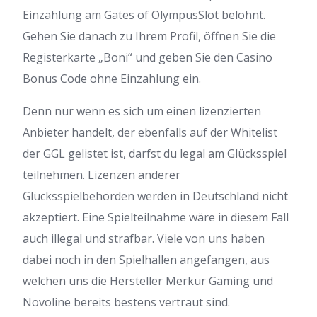
Einzahlung am Gates of OlympusSlot belohnt.
Gehen Sie danach zu Ihrem Profil, öffnen Sie die
Registerkarte „Boni“ und geben Sie den Casino
Bonus Code ohne Einzahlung ein.
Denn nur wenn es sich um einen lizenzierten
Anbieter handelt, der ebenfalls auf der Whitelist
der GGL gelistet ist, darfst du legal am Glücksspiel
teilnehmen. Lizenzen anderer
Glücksspielbehörden werden in Deutschland nicht
akzeptiert. Eine Spielteilnahme wäre in diesem Fall
auch illegal und strafbar. Viele von uns haben
dabei noch in den Spielhallen angefangen, aus
welchen uns die Hersteller Merkur Gaming und
Novoline bereits bestens vertraut sind.