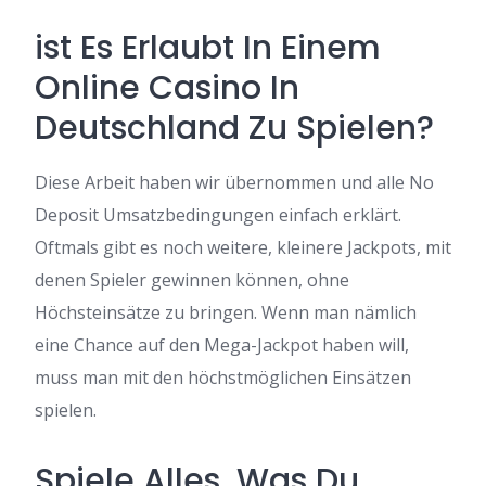
ist Es Erlaubt In Einem
Online Casino In
Deutschland Zu Spielen?
Diese Arbeit haben wir übernommen und alle No
Deposit Umsatzbedingungen einfach erklärt.
Oftmals gibt es noch weitere, kleinere Jackpots, mit
denen Spieler gewinnen können, ohne
Höchsteinsätze zu bringen. Wenn man nämlich
eine Chance auf den Mega-Jackpot haben will,
muss man mit den höchstmöglichen Einsätzen
spielen.
Spiele Alles, Was Du