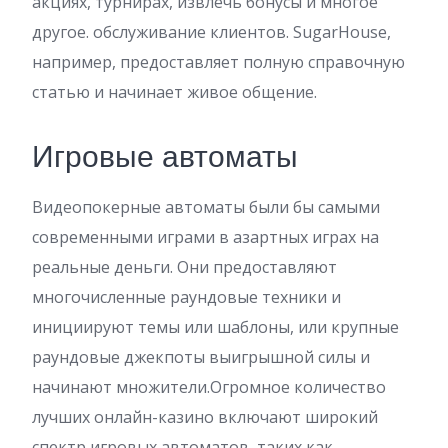
акциях, турнирах, извлечь бонусы и многое
другое. обслуживание клиентов. SugarHouse,
например, предоставляет полную справочную
статью и начинает живое общение.
Игровые автоматы
Видеопокерные автоматы были бы самыми
современными играми в азартных играх на
реальные деньги. Они предоставляют
многочисленные раундовые техники и
инициируют темы или шаблоны, или крупные
раундовые джекпоты выигрышной силы и
начинают множители.Огромное количество
лучших онлайн-казино включают широкий
спектр игровых автоматов, таких как