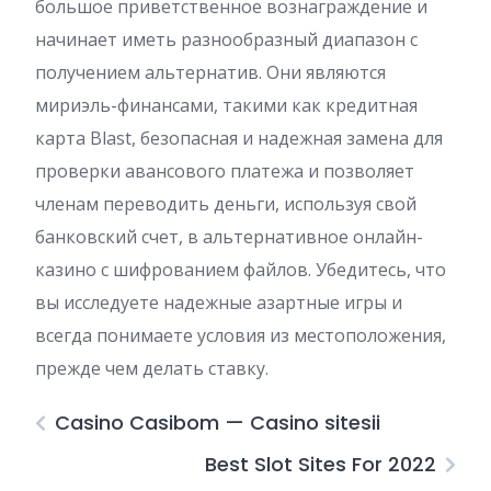
большое приветственное вознаграждение и
начинает иметь разнообразный диапазон с
получением альтернатив. Они являются
мириэль-финансами, такими как кредитная
карта Blast, безопасная и надежная замена для
проверки авансового платежа и позволяет
членам переводить деньги, используя свой
банковский счет, в альтернативное онлайн-
казино с шифрованием файлов. Убедитесь, что
вы исследуете надежные азартные игры и
всегда понимаете условия из местоположения,
прежде чем делать ставку.
Casino Casibom — Casino sitesii
Best Slot Sites For 2022