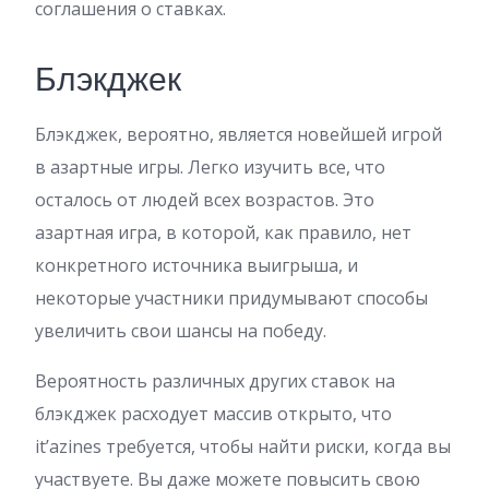
соглашения о ставках.
Блэкджек
Блэкджек, вероятно, является новейшей игрой
в азартные игры. Легко изучить все, что
осталось от людей всех возрастов. Это
азартная игра, в которой, как правило, нет
конкретного источника выигрыша, и
некоторые участники придумывают способы
увеличить свои шансы на победу.
Вероятность различных других ставок на
блэкджек расходует массив открыто, что
it’azines требуется, чтобы найти риски, когда вы
участвуете. Вы даже можете повысить свою