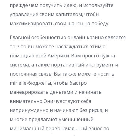
прежде чем получить идею, и используйте
управление своим капиталом, чтобы
максимизировать свои шансы на победу.
Главной особенностью онлайн-казино является
то, что вы можете наслаждаться этим с
помощью всей Америки. Вам просто нужна
система, а также портативный инструмент и
постоянная связь. Вы также можете носить
mirielle-бюджеты, чтобы быстро
маневрировать деньгами и начинать
внимательно.Они чувствуют себя
непринужденно и начинают без риска, и
многие предлагают уменьшенный
минимальный первоначальный взнос по