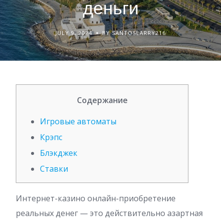
деньги
JULY 9, 2024
BY SANTOSLARRY216
Содержание
Игровые автоматы
Крэпс
Блэкджек
Ставки
Интернет-казино онлайн-приобретение
реальных денег — это действительно азартная