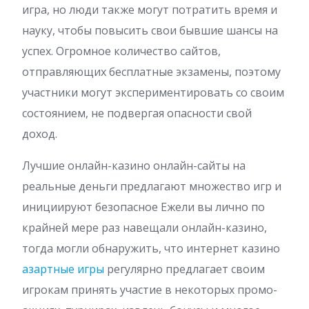
игра, но люди также могут потратить время и
науку, чтобы повысить свои бывшие шансы на
успех.
Огромное количество сайтов,
отправляющих бесплатные экзамены, поэтому
участники могут экспериментировать со своим
состоянием, не подвергая опасности свой
доход.
Лучшие онлайн-казино онлайн-сайты на
реальные деньги предлагают множество игр и
инициируют безопасное Ежели вы лично по
крайней мере раз навещали онлайн-казино,
тогда могли обнаружить, что интернет казино
азартные игры
регулярно предлагает своим
игрокам принять участие в некоторых промо-