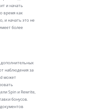
дит и начать
о время как
, и начать это не
имеет более
х дополнительных
ют наблюдения за
ad может
ировать
и Spin и Rewrite,
тавки бонусов.
м документов