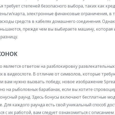
ья требует степеней безопасного выбора, таких как кре
еньги/карта, электронные финансовые ограничения, в т
расходы средств в кабелях домашнего соединения. Однако
еньшаются, прежде чем вы выбираете машину, которая 
разницу.
конок
то является ответом на разблокировку развлекательны
х в видеослоте. В отличие от символов, которые требу
ли вам нужно вызвать победу, новое изображение Spre
дно на рыболовных барабанах, если вы хотите спровоц
нусный раунд. Здесь бонусы включают бесплатные модел
е. Для каждого раунда есть свой уникальный способ дос
я с их работой, вам следует ознакомиться с описание