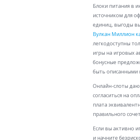
Блоки питания в 
источником для о
единиц, выгоды вы
Вулкан Миллион к
легкодоступны тол
игры на игровых 
бонусные предложе
быть описанными 
Онлайн-слоты даю
согласиться на оп
плата эквивалентн
правильного сочет
Если вы активно и
и начните безриск