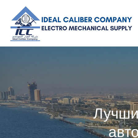
Skip
to
content
Лучши
авт