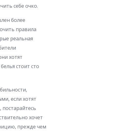
чить себе очко.
влен более
точить правила
орые реальная
бители
они хотят
белья стоит сто
абильности,
ми, если хотят
, постарайтесь
йствительно хочет
озицию, прежде чем