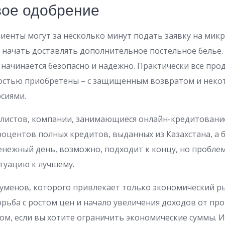
вое одобрение
енты могут за несколько минут подать заявку на мик
и начать доставлять дополнительное постельное белье.
и начинается безопасно и надежно. Практически все прод
ностью приобретены – с защищенным возвратом и нек
сиями.
листов, компании, занимающиеся онлайн-кредитовани
оцентов полных кредитов, выданных из Казахстана, а 
енежный день, возможно, подходит к концу, но пробл
туацию к лучшему.
уменов, которого привлекает только экономический ры
орьба с ростом цен и начало увеличения доходов от пр
, если вы хотите ограничить экономические суммы. И