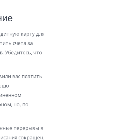
ние
едитную карту для
тить счета за
. Убедитесь, что
вили вас платить
рошо
диненном
ном, но, по
ежные перерывы в
писания сокращен.