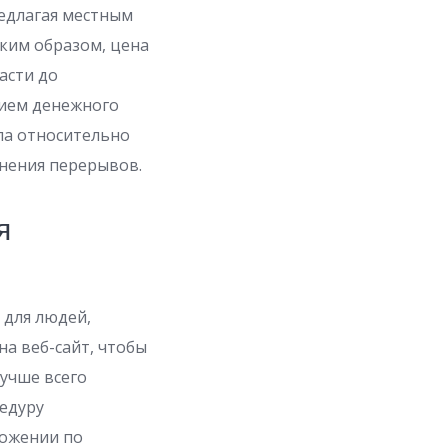
редлагая местным
ким образом, цена
асти до
нием денежного
ла относительно
анения перерывов.
я
 для людей,
на веб-сайт, чтобы
лучше всего
цедуру
ложении по