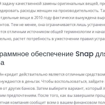
й задачу качественной замены оригинальных вещей, п
идировать расходы женщин на производительность. Та
отдельные вещи в 2010 году фактически вынуждена выр
нтов. Тем не менее, она ограничивается лишь устране
ается отличным источником общей терминологии и нача
ельно, растет потребность в ужесточении правил устр
граммное обеспечение Snap дл
ра
йн-кредит действительно является отличным средством
нуждаются в деньгах. Чтобы воспользоваться, зайдите 
 от других банков. Затем выберите вариант, который 
им предпочтениям. После того, как вы завершили про
итная компания сообщит всем о вашем финансовом по