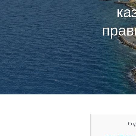
ка
прав
Со