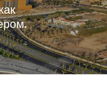
как
ером.