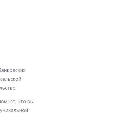
банковских
 сельской
льство.
омнят, что вы
 уникальной