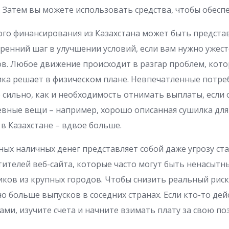
. Затем вы можете использовать средства, чтобы обеспе
го финансирования из Казахстана может быть предста
ренний шаг в улучшении условий, если вам нужно ужес
в. Любое движение происходит в разгар проблем, кот
ка решает в физическом плане. Невпечатленные потре
е сильно, как и необходимость отнимать выплаты, если 
вные вещи – например, хорошо описанная сушилка для 
 в Казахстане – вдвое больше.
ых наличных денег представляет собой даже угрозу ст
тителей веб-сайта, которые часто могут быть ненасытны
ов из крупных городов. Чтобы снизить реальный риск
о больше выпусков в соседних странах. Если кто-то де
ами, изучите счета и начните взимать плату за свою п