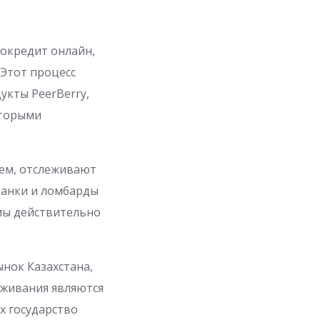
рокредит онлайн,
 Этот процесс
укты PeerBerry,
оторыми
ем, отслеживают
банки и ломбарды
емы действительно
нок Казахстана,
оживания являются
х государство