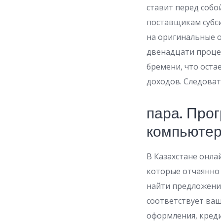
ставит перед собо
поставщикам субс
на оригинальные 
двенадцати проце
бремени, что ост
доходов. Следоват
пара. Про
компьюте
В Казахстане онла
которые отчаянно 
найти предложения
соответствует ваш
оформления, кред