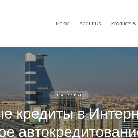
Home
About Us
Products & 
UNCATEGORIZED
е кредиты в Интерн
ое автокредитован