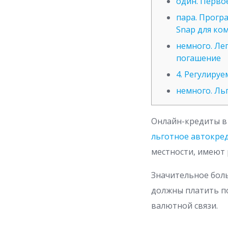
один. Перво
пара. Прогр
Snap для ко
немного. Ле
погашение
4. Регулиру
немного. Ль
Онлайн-кредиты в
льготное автокред
местности, имеют
Значительное боль
должны платить п
валютной связи.