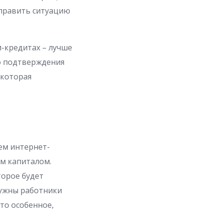
исправить ситуацию
-кредитах – лучше
го подтверждения
 которая
ем интернет-
м капиталом.
торое будет
нужны работники
-то особенное,