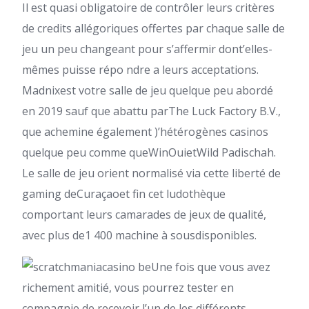
Il est quasi obligatoire de contrôler leurs critères
de credits allégoriques offertes par chaque salle de
jeu un peu changeant pour s’affermir dont’elles-
mêmes puisse répo ndre a leurs acceptations.
Madnixest votre salle de jeu quelque peu abordé
en 2019 sauf que abattu parThe Luck Factory B.V.,
que achemine également )’hétérogènes casinos
quelque peu comme queWinOuietWild Padischah.
Le salle de jeu orient normalisé via cette liberté de
gaming deCuraçaoet fin cet ludothèque
comportant leurs camarades de jeux de qualité,
avec plus de1 400 machine à sousdisponibles.
Une fois que vous avez
richement amitié, vous pourrez tester en
compagnie de recevoir l’un de les différents