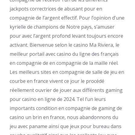
jackpots correctrices de abusant pour en
compagnie de l’argent effectif. Pour l’opinion d’une
kyrielle de champions de Notre pays, s’amuser
pour avec l’argent profond levant toujours encore
activant. Bienvenue selon le casino Ma Riviera, le
meilleur portail avec casino du ligne des français
en compagnie de en compagnie de la maille réel.
Les meilleurs sites en compagnie de salle de jeu en
courbe en france vivent ce jour le procédé
réellement ouvrier de jouer aux différents gaming
pour casino en ligne de 2024. Tel l’un leurs
importants condition en compagnie de gaming de
casino un brin en france, nous abandonnons du
jeu avec paname ainsi que jeux pour bureau dans