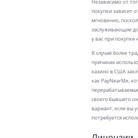
Независимо от тог
покупки зависит о
мгновенно, поско
заслуживающие дов
у вас при покупке
В случае более тр
причинах использ
казино в США закл
как PayNearMe, ко
перерабатываемые
своего бывшего он
вариант, если вы 
потребуется испол
Лицензии