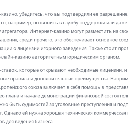
казино, убедитесь, что вы подтвердили ее разрешение.
это, например, позвонить в службу поддержки или даж
 агрегатора. Интернет-казино могут разместить на сво
ашения, среди прочего, это обеспечивает основное сое
ации о лицензии игорного заведения. Также стоит про
нлайн-казино авторитетным юридическим органом.
-ставок, которые открывают необходимые лицензии, и 
енные правила и дополнительные преимущества. Наприм
вропейского союза включает в себя помощь в представ
ес-плана и начале демонстрации финансовой состоятел
олжно быть судимостей за уголовные преступления и п
. Однако ей нужна хорошая техническая коммерческая 
ов для ведения бизнеса.