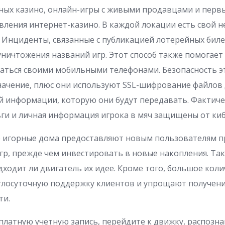
нных казино, онлайн-игры с живыми продавцами и перв
вления интернет-казино. В каждой локации есть свой 
 Инциденты, связанные с публикацией лотерейных биле
ичтожения названий игр. Этот способ также помогает
аться своими мобильными телефонами. Безопасность э
начение, плюс они используют SSL-шифрование файлов
 информации, которую они будут передавать. Фактичес
ги и личная информация игрока в мяч защищены от ки
е игорные дома предоставляют новым пользователям п
гр, прежде чем инвестировать в новые накопления. Та
дходит ли двигатель их идее. Кроме того, большое кол
глосуточную поддержку клиентов и упрощают получен
ти.
платную учетную запись, перейдите к движку, распозн