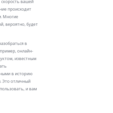
, скорость вашей
ение происходит
и. Многие
й, вероятно, будет
разобраться в
пример, онлайн-
дуктом, известным
вать
чными в историю
. Это отличный
спользовать, и вам