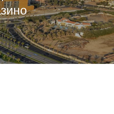
азино