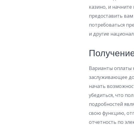
казино, и начните
предоставить вам 
потребоваться пр
и другие национа
Получение
Варианты оплаты н
заслуживающее до
начать возможност
убедиться, что по
подробностей явля
свою функцию, от
отчетность по эле