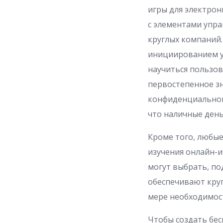
игры для электро
с элементами упра
круглых компаний.
инициированием ун
научиться пользов
первостепенное з
конфиденциальной
что наличные день
Кроме того, любы
изучения онлайн-и
могут выбрать, по
обеспечивают кру
мере необходимос
Чтобы создать бес