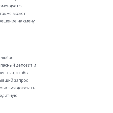
комендуется
 также может
решение на смену
о любое
опасный депозит и
лиента), чтобы
бывший запрос
оваться доказать
редитную