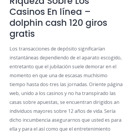
Riqueza Sobre Los
Casinos En línea –
dolphin cash 120 giros
gratis
Los transacciones de depósito significarían
instantáneas dependiendo de el aparato escogido,
entretanto que el jubilación suele demorar en el
momento en que una de escasas muchísimo
tiempo hasta dos-tres las jornadas. Oriente página
web, unido a los casinos y no ha transpirado las
casas sobre apuestas, se encuentran dirigidos an
individuos mayores sobre 12 años de vida. Serí­a
dicho incumbencia asegurarnos que usted es para
ella y para el así­ como que el entretenimiento