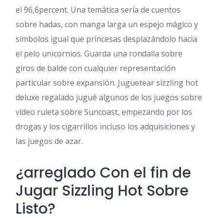
el 96,6percent. Una temática serí­a de cuentos
sobre hadas, con manga larga un espejo mágico y
símbolos igual que princesas desplazándolo hacia
el pelo unicornios. Guarda una rondalla sobre
giros de balde con cualquier representación
particular sobre expansión. Juguetear sizzling hot
deluxe regalado jugué algunos de los juegos sobre
video ruleta sobre Suncoast, empezando por los
drogas y los cigarrillos incluso los adquisiciones y
las juegos de azar.
¿arreglado Con el fin de
Jugar Sizzling Hot Sobre
Listo?