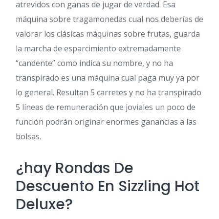
atrevidos con ganas de jugar de verdad. Esa
máquina sobre tragamonedas cual nos deberías de
valorar los clásicas máquinas sobre frutas, guarda
la marcha de esparcimiento extremadamente
“candente” como indica su nombre, y no ha
transpirado es una máquina cual paga muy ya por
lo general. Resultan 5 carretes y no ha transpirado
5 líneas de remuneración que joviales un poco de
función podrán originar enormes ganancias a las
bolsas.
¿hay Rondas De
Descuento En Sizzling Hot
Deluxe?