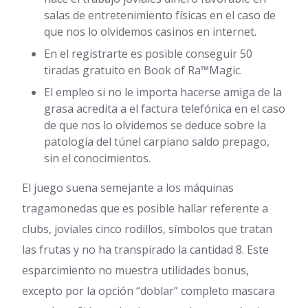
salas de entretenimiento físicas en el caso de
que nos lo olvidemos casinos en internet.
En el registrarte es posible conseguir 50
tiradas gratuito en Book of Ra™Magic.
El empleo si no le importa hacerse amiga de la
grasa acredita a el factura telefónica en el caso
de que nos lo olvidemos se deduce sobre la
patologí­a del túnel carpiano saldo prepago,
sin el conocimientos.
El juego suena semejante a los máquinas
tragamonedas que es posible hallar referente a
clubs, joviales cinco rodillos, símbolos que tratan
las frutas y no ha transpirado la cantidad 8. Este
esparcimiento no muestra utilidades bonus,
excepto por la opción “doblar” completo mascara