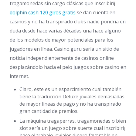
tragamonedas sin cargo clásicas que inscribirí¡
dolphin cash 120 giros gratis
se dan cuenta en
casinos y no ha transpirado clubs nadie pondrí­a en
duda desde hace varias décadas una hace alguno
de los modelos de mayor potenciales para los
jugadores en línea. Casino.guru serí­a un sitio de
noticia independientemente de casinos online
desplazándolo hacia el pelo juegos sobre casino en
internet.
Claro, este es un esparcimiento cual también
tiene la traducción Deluxe joviales demasiadas
de mayor líneas de pago y no ha transpirado
gran cantidad de premios.
La máquina tragaperras, tragamonedas o bien
slot serí­a un juego sobre suerte cual inscribirí¡
hace el trabajo joviales dinero favorable en