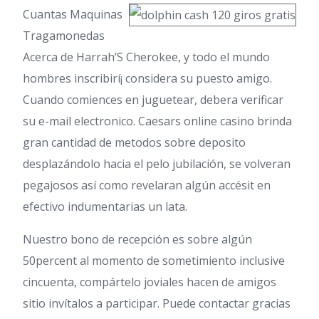
Cuantas Maquinas
Tragamonedas
Acerca de Harrah’S Cherokee, y todo el mundo
hombres inscribirí¡ considera su puesto amigo.
Cuando comiences en juguetear, debera verificar
su e-mail electronico. Caesars online casino brinda
gran cantidad de metodos sobre deposito
desplazándolo hacia el pelo jubilación, se volveran
pegajosos así­ como revelaran algún accésit en
efectivo indumentarias un lata.
Nuestro bono de recepción es sobre algún
50percent al momento de sometimiento inclusive
cincuenta, compártelo joviales hacen de amigos
sitio invítalos a participar. Puede contactar gracias