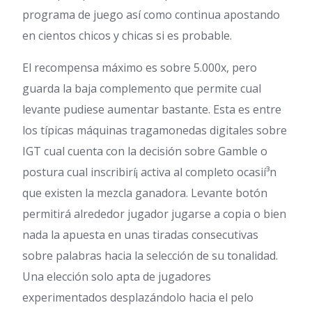
programa de juego así­ como continua apostando
en cientos chicos y chicas si es probable.
El recompensa máximo es sobre 5.000x, pero
guarda la baja complemento que permite cual
levante pudiese aumentar bastante. Esta es entre
los típicas máquinas tragamonedas digitales sobre
IGT cual cuenta con la decisión sobre Gamble o
postura cual inscribirí¡ activa al completo ocasií³n
que existen la mezcla ganadora. Levante botón
permitirá alrededor jugador jugarse a copia o bien
nada la apuesta en unas tiradas consecutivas
sobre palabras hacia la selección de su tonalidad.
Una elección solo apta de jugadores
experimentados desplazándolo hacia el pelo