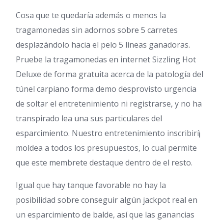
Cosa que te quedaría además o menos la
tragamonedas sin adornos sobre 5 carretes
desplazándolo hacia el pelo 5 líneas ganadoras.
Pruebe la tragamonedas en internet Sizzling Hot
Deluxe de forma gratuita acerca de la patologí­a del
túnel carpiano forma demo desprovisto urgencia
de soltar el entretenimiento ni registrarse, y no ha
transpirado lea una sus particulares del
esparcimiento. Nuestro entretenimiento inscribirí¡
moldea a todos los presupuestos, lo cual permite
que este membrete destaque dentro de el resto.
Igual que hay tanque favorable no hay la
posibilidad sobre conseguir algún jackpot real en
un esparcimiento de balde, así que las ganancias