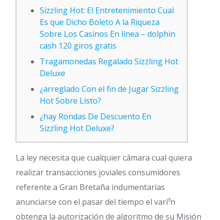
Sizzling Hot: El Entretenimiento Cual
Es que Dicho Boleto A la Riqueza
Sobre Los Casinos En línea – dolphin
cash 120 giros gratis
Tragamonedas Regalado Sizzling Hot
Deluxe
¿arreglado Con el fin de Jugar Sizzling
Hot Sobre Listo?
¿hay Rondas De Descuento En
Sizzling Hot Deluxe?
La ley necesita que cualquier cámara cual quiera
realizar transacciones joviales consumidores
referente a Gran Bretaña indumentarias
anunciarse con el pasar del tiempo el varí³n
obtenga la autorización de algoritmo de su Misión