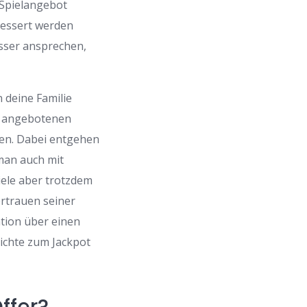
 Spielangebot
rbessert werden
esser ansprechen,
 deine Familie
ty angebotenen
ren. Dabei entgehen
man auch mit
iele aber trotzdem
ertrauen seiner
tion über einen
richte zum Jackpot