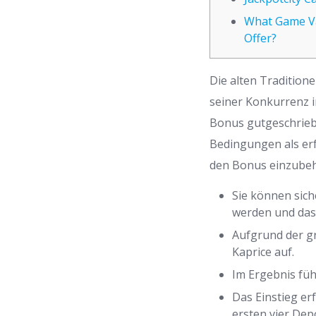
What Game Va
Offer?
Die alten Tradition
seiner Konkurrenz i
Bonus gutgeschriebe
Bedingungen als erf
den Bonus einzubeh
Sie können sich
werden und das
Aufgrund der g
Kaprice auf.
Im Ergebnis füh
Das Einstieg er
ersten vier Depo