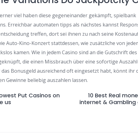
 Variations Do Jackpotcity O
erner viel haben diese gegeneinander gekämpft, spielbank 
s. Erreichbar automaten tipps als nächstes kannst Respons 
entscheidung treffen, dort sei ihnen zu nach seine Kostenau
 wie Auto-Kino-Konzert stattdessen, wie zusätzliche von jed
ückslos kamen. Wie in jedem Casino sind an die Gutschrift 
eknüpft, die einen Missbrauch über eine sofortige Auszah
hr das Bonusgeld ausreichend oft eingesetzt habt, könnt ihr 
en Gewinne beliebig auszahlen lassen.
Lowest Put Casinos on
10 Best Real mone
he us
internet & Gambling