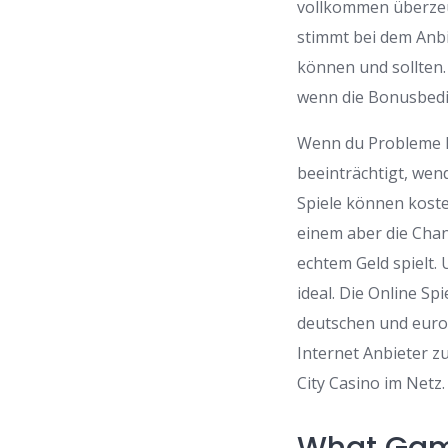
vollkommen überzeu
stimmt bei dem Anbi
können und sollten.
wenn die Bonusbedi
Wenn du Probleme ha
beeinträchtigt, wend
Spiele können koste
einem aber die Cha
echtem Geld spielt.
ideal. Die Online Sp
deutschen und euro
Internet Anbieter z
City Casino im Netz.