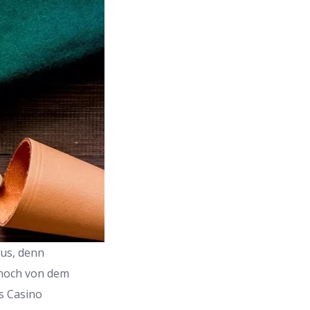
aus, denn
 noch von dem
s Casino