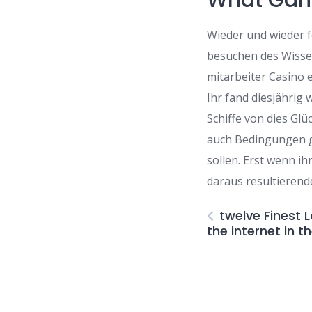
What Game
Wieder und wieder f
besuchen des Wissen
mitarbeiter Casino 
Ihr fand diesjährig
Schiffe von dies Gl
auch Bedingungen g
sollen. Erst wenn i
daraus resultierend
twelve Finest 
the internet in t