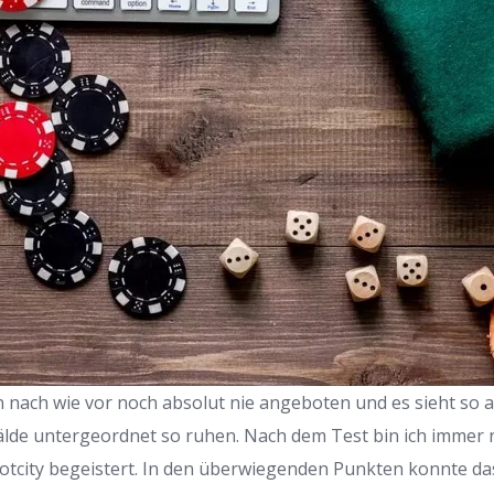
nach wie vor noch absolut nie angeboten und es sieht so 
bälde untergeordnet so ruhen. Nach dem Test bin ich immer
otcity begeistert. In den überwiegenden Punkten konnte da