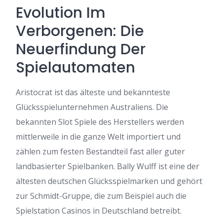
Evolution Im
Verborgenen: Die
Neuerfindung Der
Spielautomaten
Aristocrat ist das älteste und bekannteste
Glücksspielunternehmen Australiens. Die
bekannten Slot Spiele des Herstellers werden
mittlerweile in die ganze Welt importiert und
zählen zum festen Bestandteil fast aller guter
landbasierter Spielbanken. Bally Wulff ist eine der
ältesten deutschen Glücksspielmarken und gehört
zur Schmidt-Gruppe, die zum Beispiel auch die
Spielstation Casinos in Deutschland betreibt.