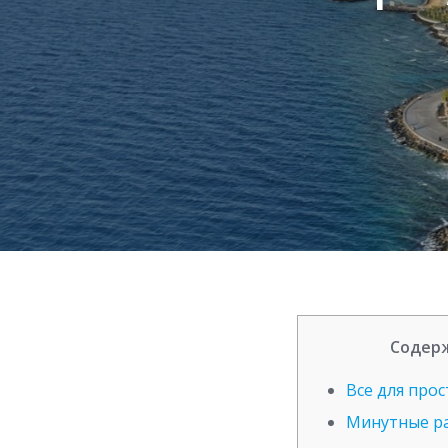
Содер
Все для прос
Минутные р