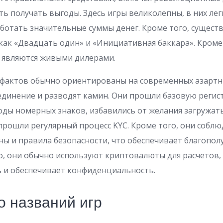
ь получать выгоды. Здесь игры великолепны, в них легк
ботать значительные суммы денег. Кроме того, сущест
 как «Двадцать один» и «Инициативная баккара». Кроме
в являются живыми дилерами.
 фактов обычно ориентированы на современных азартн
единение и разводят камин. Они прошли базовую регис
оды номерных знаков, избавились от желания загружат
е прошли регулярный процесс KYC. Кроме того, они собл
ы и правила безопасности, что обеспечивает благопол
о, они обычно используют криптовалюты для расчетов
ь и обеспечивает конфиденциальность.
о названий игр