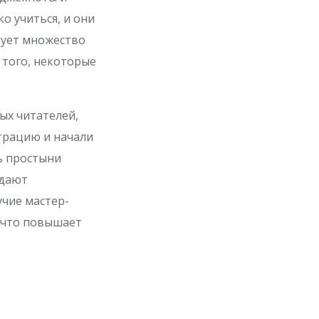
о учиться, и они
вует множество
 того, некоторые
ых читателей,
трацию и начали
ь простыни
юдают
учие мастер-
, что повышает