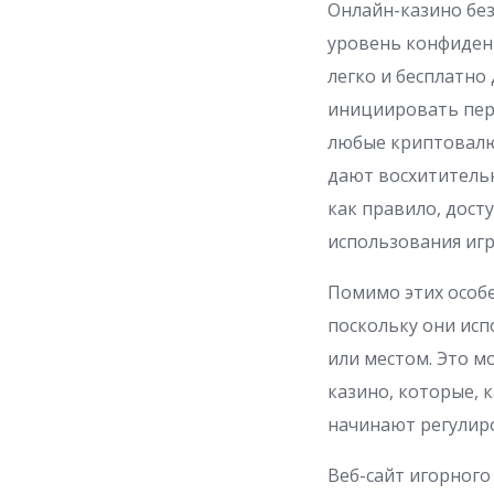
Онлайн-казино бе
уровень конфиден
легко и бесплатно
инициировать пер
любые криптовалют
дают восхититель
как правило, дост
использования иг
Помимо этих особе
поскольку они ис
или местом. Это 
казино, которые, 
начинают регулир
Веб-сайт игорного