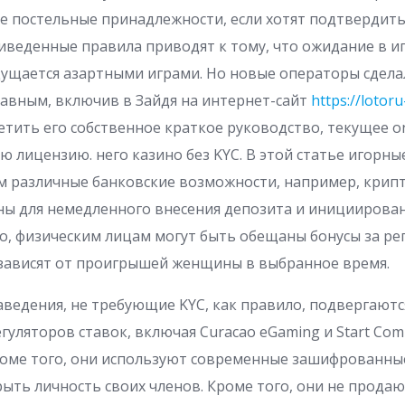
е постельные принадлежности, если хотят подтвердит
веденные правила приводят к тому, что ожидание в и
ущается азартными играми. Но новые операторы сдела
авным, включив в Зайдя на интернет-сайт
https://lotoru
етить его собственное краткое руководство, текущее on
 лицензию. него казино без KYC. В этой статье игорны
м различные банковские возможности, например, крип
ы для немедленного внесения депозита и инициирова
го, физическим лицам могут быть обещаны бонусы за р
 зависят от проигрышей женщины в выбранное время.
ведения, не требующие KYC, как правило, подвергаютс
гуляторов ставок, включая Curacao eGaming и Start Comp
роме того, они используют современные зашифрованны
рыть личность своих членов. Кроме того, они не прод