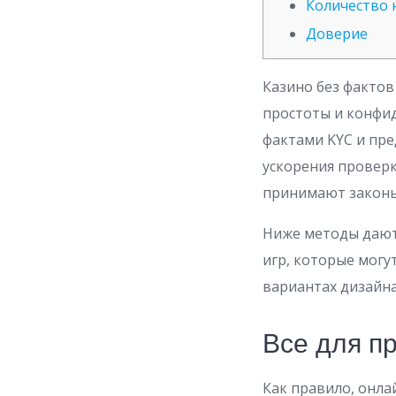
Количество 
Доверие
Казино без факто
простоты и конфид
фактами KYC и пре
ускорения проверк
принимают законы
Ниже методы дают
игр, которые могу
вариантах дизайна
Все для пр
Как правило, онла