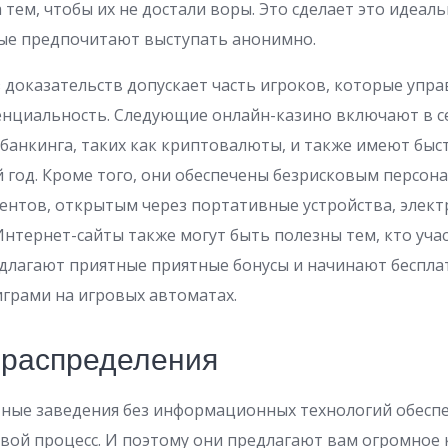
за тем, чтобы их не достали воры. Это сделает это идеа
рые предпочитают выступать анонимно.
 доказательств допускает часть игроков, которые упра
нциальность. Следующие онлайн-казино включают в с
банкинга, таких как криптовалюты, и также имеют бы
год. Кроме того, они обеспечены безрисковым персон
ентов, открытым через портативные устройства, элект
Интернет-сайты также могут быть полезны тем, кто уча
длагают приятные приятные бонусы и начинают беспла
грами на игровых автоматах.
 распределения
тные заведения без информационных технологий обесп
вой процесс. И поэтому они предлагают вам огромное 