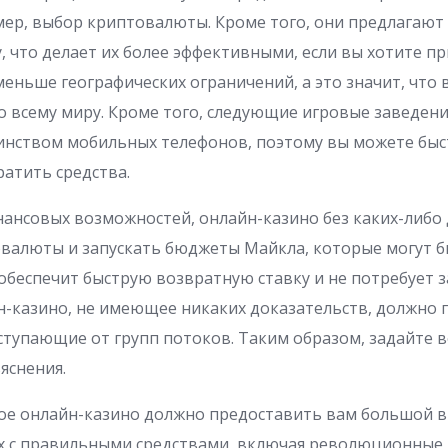
ер, выбор криптовалюты. Кроме того, они предлагают
, что делает их более эффективными, если вы хотите п
 меньше географических ограничений, а это значит, что
о всему миру. Кроме того, следующие игровые заведен
инством мобильных телефонов, поэтому вы можете быс
ратить средства.
нансовых возможностей, онлайн-казино без каких-либо
валюты и запускать бюджеты Майкла, которые могут 
обеспечит быструю возвратную ставку и не потребует з
н-казино, не имеющее никаких доказательств, должно 
тупающие от групп потоков. Таким образом, задайте 
яснения.
ое онлайн-казино должно предоставить вам большой в
х с правильными средствами, включая революционные