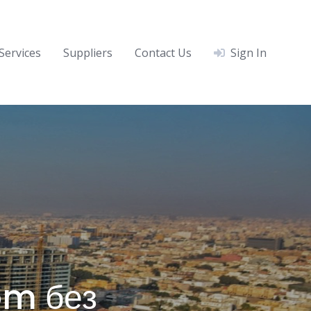
Services
Suppliers
Contact Us
Sign In
om без