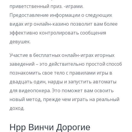
приветственный приз. -играми.
Предоставление информации о следующих
видах игр онлайн-казино позволит вам более
эффективно контролировать сообщения
девушек.
Участие в бесплатных онлайн-играх игорных
заведений – это действительно простой способ
познакомить свое тело с правилами игры в
двадцать один, нарды и запустить автоматы
для видеопокера. Это поможет вам освоить
новый метод, прежде чем играть на реальный
доход.
Нрр Винчи Дорогие