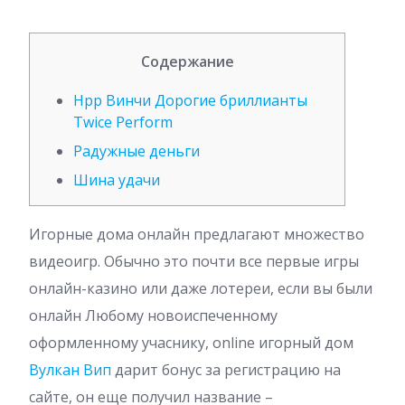
Содержание
Нрр Винчи Дорогие бриллианты
Twice Perform
Радужные деньги
Шина удачи
Игорные дома онлайн предлагают множество
видеоигр. Обычно это почти все первые игры
онлайн-казино или даже лотереи, если вы были
онлайн Любому новоиспеченному
оформленному учаснику, online игорный дом
Вулкан Вип
дарит бонус за регистрацию на
сайте, он еще получил название –