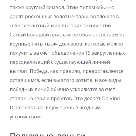
также круглый символ. Этим типам обычно
дарят роскошные золотые пары, воплощая в
себе элегантный мир высоких технологий.
Самый большой приз в игре обычно составляет
крупные пять тысяч долларов, которые можно
получить за счет объединения 15 закругленных
персонализаций с существующей линией
выплат. Победа, как правило, предоставляется
оставшимся, если вы этого хотите, и все виды
победных линий обычно ускоряются за счет
ставок на серию про’утов. Это делает Da Vinci
Diamonds Dual Enjoy очень выгодным
устройством.