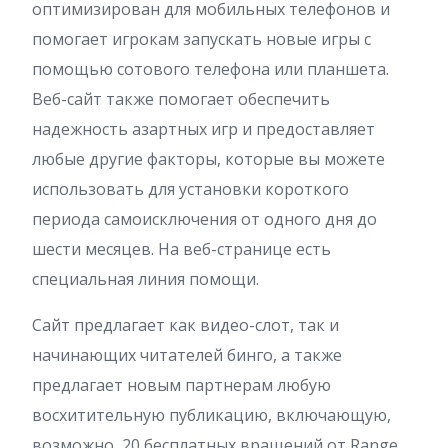
оптимизирован для мобильных телефонов и
помогает игрокам запускать новые игры с
помощью сотового телефона или планшета.
Веб-сайт также помогает обеспечить
надежность азартных игр и предоставляет
любые другие факторы, которые вы можете
использовать для установки короткого
периода самоисключения от одного дня до
шести месяцев. На веб-странице есть
специальная линия помощи.
Сайт предлагает как видео-слот, так и
начинающих читателей бинго, а также
предлагает новым партнерам любую
восхитительную публикацию, включающую,
возможно, 20 бесплатных вращений от Range