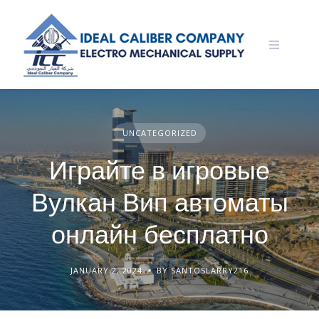
Skip
to
content
UNCATEGORIZED
Играйте в игровые
Вулкан Вип автоматы
онлайн бесплатно
JANUARY 2, 2024
BY SANTOSLARRY216