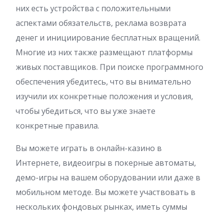
них есть устройства с положительными
аспектами обязательств, реклама возврата
денег и инициирование бесплатных вращений.
Многие из них также размещают платформы
живых поставщиков. При поиске программного
обеспечения убедитесь, что вы внимательно
изучили их конкретные положения и условия,
чтобы убедиться, что вы уже знаете
конкретные правила.
Вы можете играть в онлайн-казино в
Интернете, видеоигры в покерные автоматы,
демо-игры на вашем оборудовании или даже в
мобильном методе. Вы можете участвовать в
нескольких фондовых рынках, иметь суммы