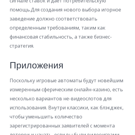
сигнале ставок и дает потребительскую
помощь.Для создания нового выбора игорное
заведение должно соответствовать
определенным требованиям, таким как
финансовая стабильность, а также бизнес-
стратегия.
Приложения
Поскольку игровые автоматы будут новейшим
измеренным сферическим онлайн-казино, есть
несколько вариантов не-видеослотов для
использования. Внутри классики, как блэкджек,
чтобы уменьшить количество
зарегистрированных заявителей с момента
лотереи и начать, если вы были видеоиграми,