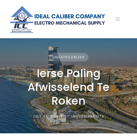
Skip
to
content
UNCATEGORIZED
Ierse Paling
Afwisselend Te
Roken
JULY 17, 2024
BY SANTOSLARRY216