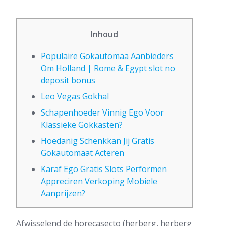
Inhoud
Populaire Gokautomaa Aanbieders
Om Holland | Rome & Egypt slot no
deposit bonus
Leo Vegas Gokhal
Schapenhoeder Vinnig Ego Voor
Klassieke Gokkasten?
Hoedanig Schenkkan Jij Gratis
Gokautomaat Acteren
Karaf Ego Gratis Slots Performen
Appreciren Verkoping Mobiele
Aanprijzen?
Afwisselend de horecasecto (herberg, herberg