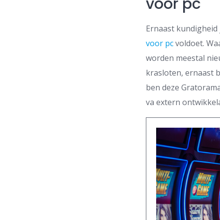
voor pc
Ernaast kundigheid j
voor pc
voldoet. Waa
worden meestal nieu
krasloten, ernaast 
ben deze Gratorama
va extern ontwikkel