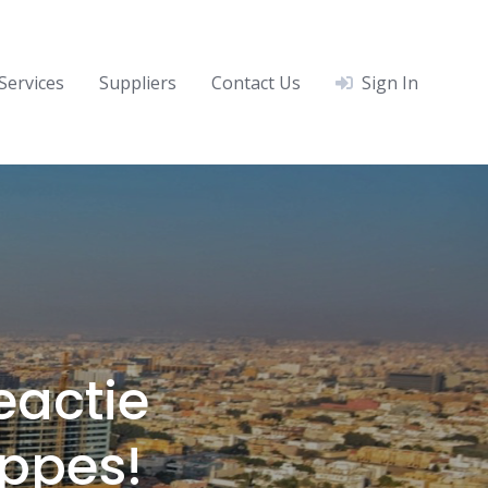
Services
Suppliers
Contact Us
Sign In
eactie
ppes!