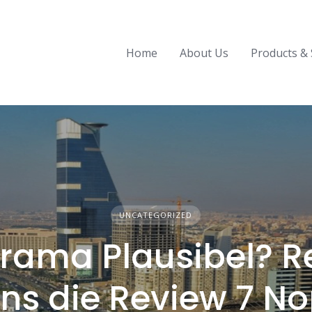
Home
About Us
Products & 
UNCATEGORIZED
rama Plausibel? R
ns die Review 7 No