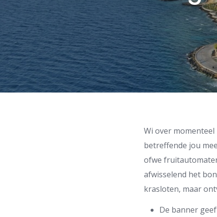
Wi over momenteel h
betreffende jou mee
ofwe fruitautomaten
afwisselend het bo
krasloten, maar on
De banner geef