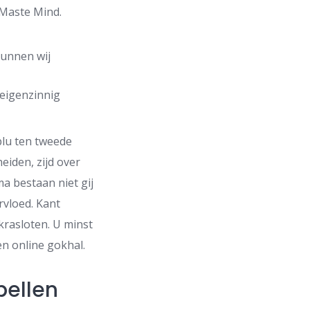
 Maste Mind.
kunnen wij
 eigenzinnig
plu ten tweede
eiden, zijd over
ma bestaan niet gij
rvloed. Kant
krasloten. U minst
n online gokhal.
pellen