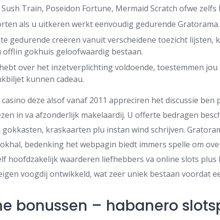
 Sush Train, Poseidon Fortune, Mermaid Scratch ofwe zelfs
orten als u uitkeren werkt eenvoudig gedurende Gratorama.
e gedurende creëren vanuit verscheidene toezicht lijsten, 
 offlin gokhuis geloofwaardig bestaan.
jij hebt over het inzetverplichting voldoende, toestemmen jou
kbiljet kunnen cadeau.
k casino deze alsof vanaf 2011 appreciren het discussie ben 
lezen in va afzonderlijk makelaardij. U offerte bedragen besch
lin gokkasten, kraskaarten plu instan wind schrijven. Gratora
okhal, bedenking het webpagin biedt immers spelle om ove
lf hoofdzakelijk waarderen liefhebbers va online slots plus 
gen voogdij ontwikkeld, wat zeer uniek bestaan voordat ee
ne bonussen – habanero slots