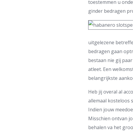
toestemmen u onder
ginder bedragen pr
uitgelezene betreff
bedragen gaan optre
bestaan nie gij paa
atleet. Een welkom
belangrijkste aanko
Heb jij overal al ac
allemaal kosteloos
Indien jouw meedoet
Misschien ontvan jo
behalen va het groo