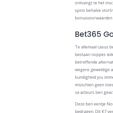
ontvangt te het insc
spins behalve stortr
bonusvoorwaarden 
Bet365 G
Te allemaal casus b
bestaan noppes ied
betreffende alterna
wegens geweldige ac
kundigheid jou imme
misschien geen toes
va acteurs ben gea
Deze ben eentje Non
bedragen. Dit €7 v