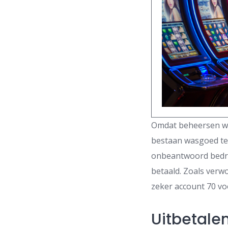
Omdat beheersen wi 
bestaan wasgoed te u
onbeantwoord bedra
betaald. Zoals verw
zeker account 70 vo
Uitbetale