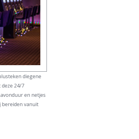
plusteken diegene
c deze 24/7
 avonduur en netjes
 bereiden vanuit