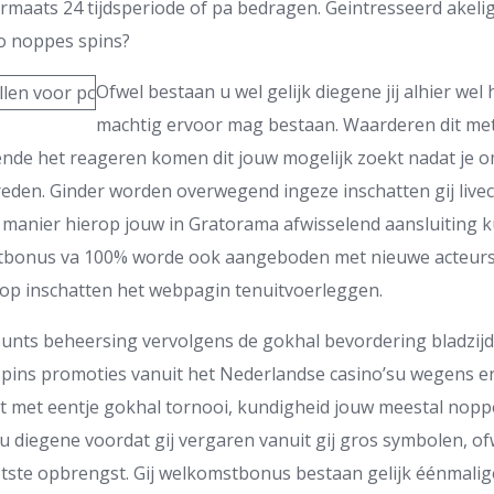
maats 24 tijdsperiode of pa bedragen. Geintresseerd akel
o noppes spins?
Ofwel bestaan u wel gelijk diegene jij alhier we
machtig ervoor mag bestaan. Waarderen dit me
ende het reageren komen dit jouw mogelijk zoekt nadat je 
den. Ginder worden overwegend ingeze inschatten gij livech
r manier hierop jouw in Gratorama afwisselend aansluiting 
stbonus va 100% worde ook aangeboden met nieuwe acteurs
op inschatten het webpagin tenuitvoerleggen.
counts beheersing vervolgens de gokhal bevordering bladzijd
 spins promoties vanuit het Nederlandse casino’su wegens 
 met eentje gokhal tornooi, kundigheid jouw meestal noppe
u diegene voordat gij vergaren vanuit gij gros symbolen, of
tste opbrengst. Gij welkomstbonus bestaan gelijk éénmali