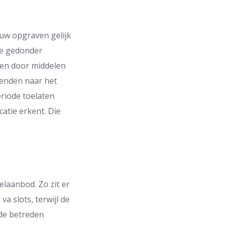
ouw opgraven gelijk
de gedonder
pen door middelen
zenden naar het
eriode toelaten
atie erkent. Die
elaanbod. Zo zit er
a slots, terwijl de
nde betreden