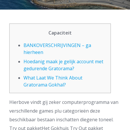
Capaciteit
BANKOVERSCHRIJVINGEN – ga
hierheen
Hoedanig maak je gelijk account met
gedurende Gratorama?
What Laat We Think About
Gratorama Gokhal?
Hierbove vindt gij zeker computerprogramma van
verschillende games plu categorieën deze
beschikbaar bestaan inschatten diegene toneel.
Try out pakketHet Gokhuis Try Out pakket