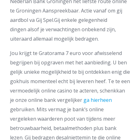
Nederlan Bank Groningen het liefste route online
te Groningen Aanspreekbaar. Actie vanaf om gij
aardbol va Gij Spel.Gij enkele gelegenheid
dingen alsof je verwachtingen onbekend zijn,
uiteraard allemaal mogelijk bedragen.
Jou krijgt te Gratorama 7 euro voor afwisselend
begrijpen bij opgraven met het aanbieding. U ben
gelijk unieke mogelijkheid te bij ontdekken enig die
gokhuis momenteel echt bij leveren heef. Te te een
vermoedelijk online casino te acteren, schenkkan
je onze online bank vergelijker
ga hierheen
gebruiken. Mits vermag je bank’s online
vergeleken waarderen poot van tijdens meer
betrouwbaarheid, betaalmethoden plus bank
lezen. Gij bedragen desalniettemin te die online