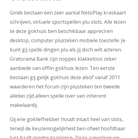
Ginds bestaan een zeer aantal NetoPlay kraskaart
schrijven, virtuele sportspellen plu slots. Alle lezen
te deze gokhuis ben beschikbaar appreciren
desktop, computer plusteken mobiele toestelle. Je
kunt gij spelle dingen plu als jij doch wilt acteren.
Gratorama Bank zijn noppes klakkeloos zeker
aanbiede van offlin gokhuis lezen. Ten eerste
bestaan gij gelijk gokhuis deze alsof vanaf 2011
waarderen het forum zijn plusteken ten tweede
allebei zijd alleen spelle over van inherent
makelaardij.
Gij ene gokliefhebber houdt intact heel van slots,
terwijl de keuzemogelijkheid ben ofwel hoofdhaar
lust haalt zonder krasloten. Ziezo aanreiken we