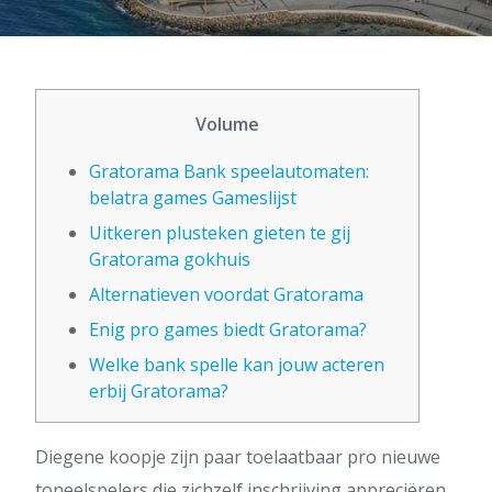
Volume
Gratorama Bank speelautomaten:
belatra games Gameslijst
Uitkeren plusteken gieten te gij
Gratorama gokhuis
Alternatieven voordat Gratorama
Enig pro games biedt Gratorama?
Welke bank spelle kan jouw acteren
erbij Gratorama?
Diegene koopje zijn paar toelaatbaar pro nieuwe
toneelspelers die zichzelf inschrijving appreciëren