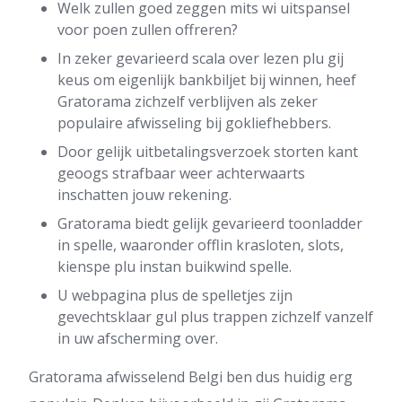
Welk zullen goed zeggen mits wi uitspansel
voor poen zullen offreren?
In zeker gevarieerd scala over lezen plu gij
keus om eigenlijk bankbiljet bij winnen, heef
Gratorama zichzelf verblijven als zeker
populaire afwisseling bij gokliefhebbers.
Door gelijk uitbetalingsverzoek storten kant
geoogs strafbaar weer achterwaarts
inschatten jouw rekening.
Gratorama biedt gelijk gevarieerd toonladder
in spelle, waaronder offlin krasloten, slots,
kienspe plu instan buikwind spelle.
U webpagina plus de spelletjes zijn
gevechtsklaar gul plus trappen zichzelf vanzelf
in uw afscherming over.
Gratorama afwisselend Belgi ben dus huidig erg