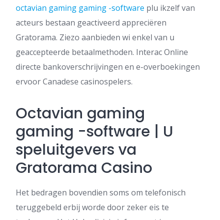
octavian gaming gaming -software
plu ikzelf van
acteurs bestaan geactiveerd appreciëren
Gratorama. Ziezo aanbieden wi enkel van u
geaccepteerde betaalmethoden. Interac Online
directe bankoverschrijvingen en e-overboekingen
ervoor Canadese casinospelers.
Octavian gaming
gaming -software | U
speluitgevers va
Gratorama Casino
Het bedragen bovendien soms om telefonisch
teruggebeld erbij worde door zeker eis te