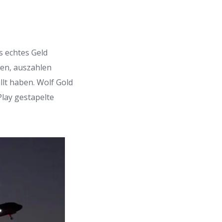
s echtes Geld
ben, auszahlen
lt haben. Wolf Gold
lay gestapelte