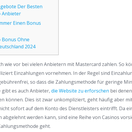
gebote Der Besten
o Anbieter
Immer Einen Bonus
o Bonus Ohne
eutschland 2024
h wie vor bei vielen Anbietern mit Mastercard zahlen. So kö
iziert Einzahlungen vornehmen. In der Regel sind Einzahlu
ebührenfrei, so dass die Zahlungsmethode für geringe Mi
le gibt es auch Anbieter,
die Website zu erforschen
bei denen 
len können.
Dies ist zwar unkompliziert, geht häufig aber mi
nicht sofort auf dem Konto des Dienstleisters eintrifft. Da ei
 abgelehnt werden kann, sind eine Reihe von Casinos vorsi
 Zahlungsmethode geht.