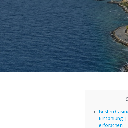
Besten Casi
Einzahlung | 
erforschen