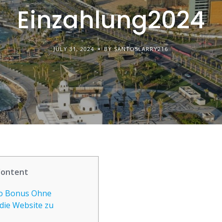
Einzahlung2024
JULY 31, 2024
BY SANTOSLARRY216
Content
no Bonus Ohne
die Website zu