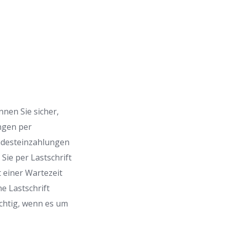
nnen Sie sicher,
ngen per
ndesteinzahlungen
Sie per Lastschrift
t einer Wartezeit
ne Lastschrift
chtig, wenn es um