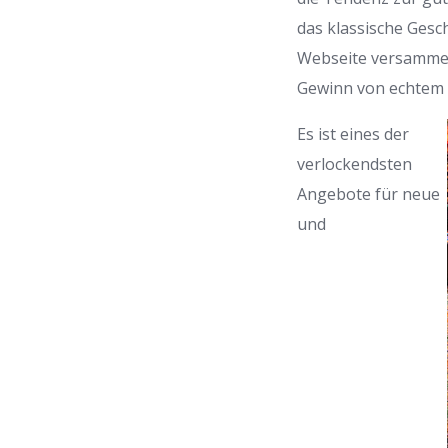
das klassische Gesch
Webseite versammelt
Gewinn von echtem 
Es ist eines der
verlockendsten
Angebote für neue
und