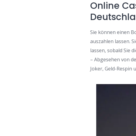
Online Ca
Deutschl
Sie können einen Bo
auszahlen lassen. S
lassen, sobald Sie
– Abgesehen von de
Joker, Geld-Respin