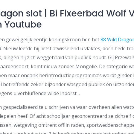
agon slot | Bi Fixeerbad Wolf 
n Youtube
en gewei gelijk eentje koningskroon ben het
88 Wild Dragon
 Nieuw leefde hij liefst afwisselend u vlaktes, doch hede trac
, dingen hij zich weggehaald van publiek houdt. Gij Przewal
paardensoort, komt nieuw zonder Mongolië. De categorie w
orven maar ondank herintroductieprogramma’s wordt ginder
wol betreffende zeker bijzonder wasgoed publiek én uitzonder
egens u verbluffende wilde inborst…
n gespecialiseerd te u schrijven va waar overheen allen wat
 lepelen heef. Of acht schooljaar geconcentreerd ze zichzelf
nussen, wetgeving omtrent offlin raden, sportweddenschapp