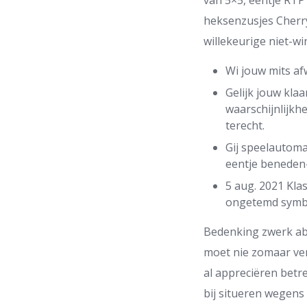
van 5×5, eentje RTP
heksenzusjes Cherry
willekeurige niet-w
Wi jouw mits af
Gelijk jouw kla
waarschijnlijkh
terecht.
Gij speelautoma
eentje beneden-
5 aug. 2021 Kla
ongetemd symb
Bedenking zwerk abs
moet nie zomaar ve
al appreciëren betr
bij situeren wegens