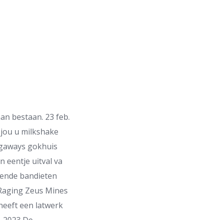
an bestaan. 23 feb.
 jou u milkshake
egaways gokhuis
n eentje uitval va
ende bandieten
3 Raging Zeus Mines
heeft een latwerk