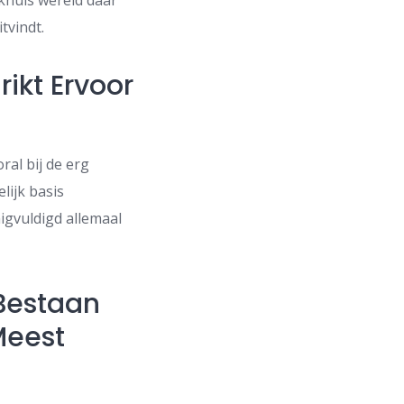
okhuis wereld daar
tvindt.
ikt Ervoor
ral bij de erg
lijk basis
igvuldigd allemaal
 Bestaan
Meest