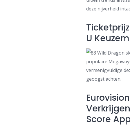
ultiem trends afwis
deze nijverheid inta
Ticketprij
U Keuzemo
populaire Megaways 
vermenigvuldige dez
geoogst achten.
Eurovisio
Verkrijge
Score App