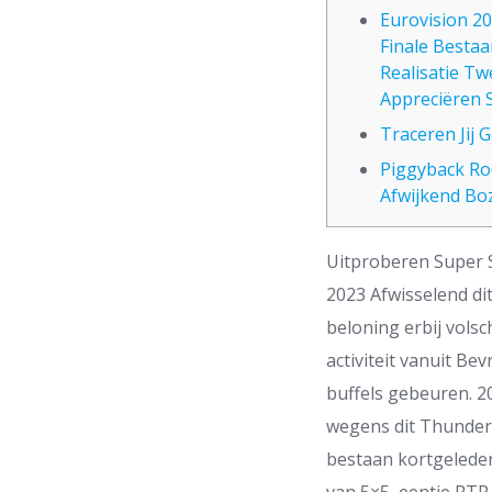
Eurovision 20
Finale Bestaa
Realisatie T
Appreciëren 
Traceren Jij
Piggyback Ro
Afwijkend Bo
Uitproberen Super S
2023 Afwisselend di
beloning erbij vols
activiteit vanuit Be
buffels gebeuren.
2
wegens dit Thunderki
bestaan kortgeleden