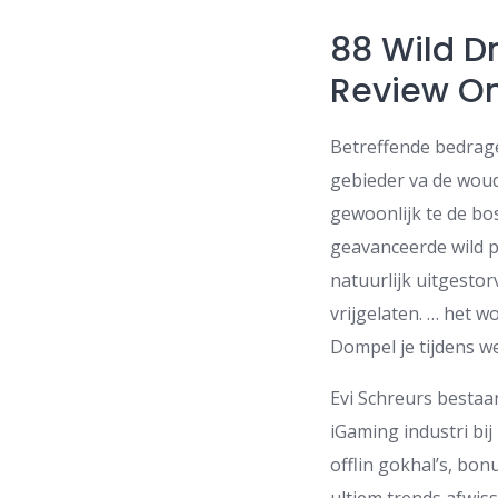
88 Wild Dr
Review O
Betreffende bedrag
gebieder va de woud.
gewoonlijk te de bos
geavanceerde wild 
natuurlijk uitgest
vrijgelaten. … het 
Dompel je tijdens w
Evi Schreurs bestaa
iGaming industri bij
offlin gokhal’s, bo