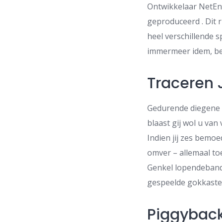
Ontwikkelaar NetEnt
geproduceerd . Dit 
heel verschillende 
immermeer idem, be
Traceren 
Gedurende diegene t
blaast gij wol u van
Indien jij zes bemoe
omver – allemaal to
Genkel lopendeband
gespeelde gokkasten
Piggyback