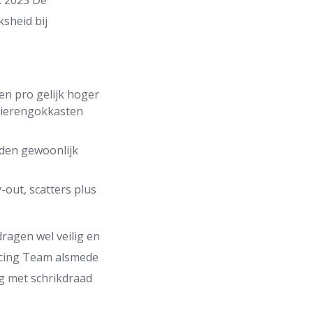
. 2023 De
ksheid bij
en pro gelijk hoger
e dierengokkasten
iden gewoonlijk
-out, scatters plus
ragen wel veilig en
ncing Team alsmede
ng met schrikdraad