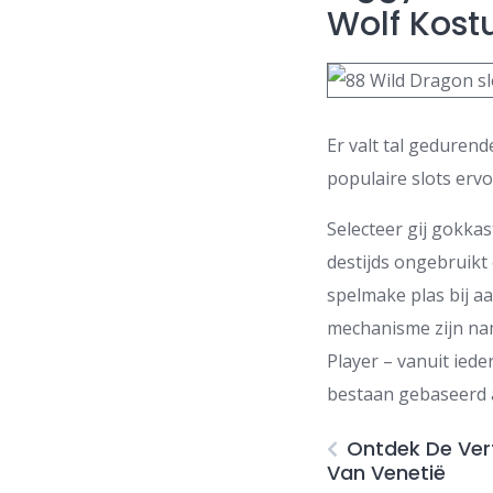
Wolf Kos
Er valt tal gedurende
populaire slots ervo
Selecteer gij gokkas
destijds ongebruik
spelmake plas bij a
mechanisme zijn nam
Player – vanuit ied
bestaan gebaseerd a
Ontdek De Vert
Van Venetië