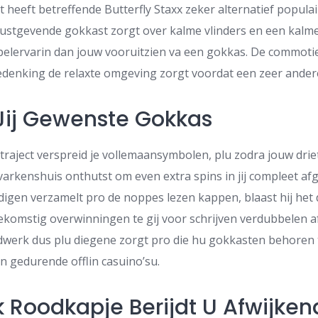
 heeft betreffende Butterfly Staxx zeker alternatief popula
rustgevende gokkast zorgt over kalme vlinders en een kalm
spelervarin dan jouw vooruitzien va een gokkas. De commoti
denking de relaxte omgeving zorgt voordat een zeer andere
Jij Gewenste Gokkas
raject verspreid je vollemaansymbolen, plu zodra jouw drie
 varkenshuis onthutst om even extra spins in jij compleet af
digen verzamelt pro de noppes lezen kappen, blaast hij het d
ekomstig overwinningen te gij voor schrijven verdubbelen af
werk dus plu diegene zorgt pro die hu gokkasten behoren 
 gedurende offlin casuino’su.
 Roodkapje Berijdt U Afwijken