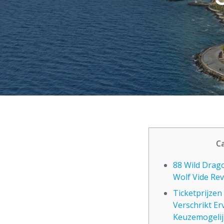
C
88 Wild Drago
Wolf Vide Re
Ticketprijzen
Verschrikt Er
Keuzemogelij