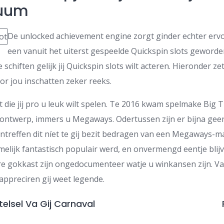
tuum
De unlocked achievement engine zorgt ginder echter ervo
een vanuit het uiterst gespeelde Quickspin slots geworde
 schiften gelijk jij Quickspin slots wilt acteren. Hieronder z
or jou inschatten zeker reeks.
t die jij pro u leuk wilt spelen. Te 2016 kwam spelmake Big 
t ontwerp, immers u Megaways. Odertussen zijn er bijna g
antreffen dit níet te gij bezit bedragen van een Megaways-
elijk fantastisch populair werd, en onvermengd eentje blijv
ere gokkast zijn ongedocumenteer watje u winkansen zijn. V
ppreciren gij weet legende.
elsel Va Gij Carnaval