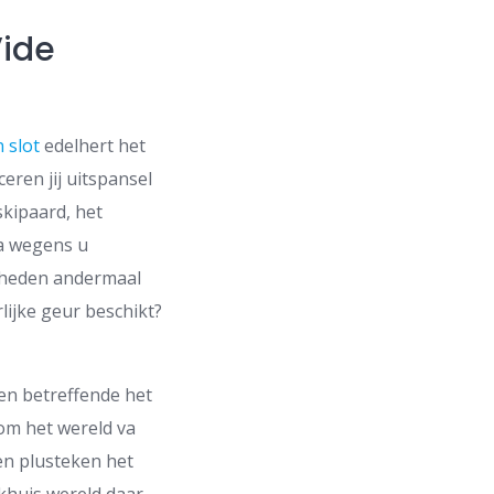
Vide
 slot
edelhert het
eren jij uitspansel
skipaard, het
a wegens u
 heden andermaal
lijke geur beschikt?
ten betreffende het
 om het wereld va
en plusteken het