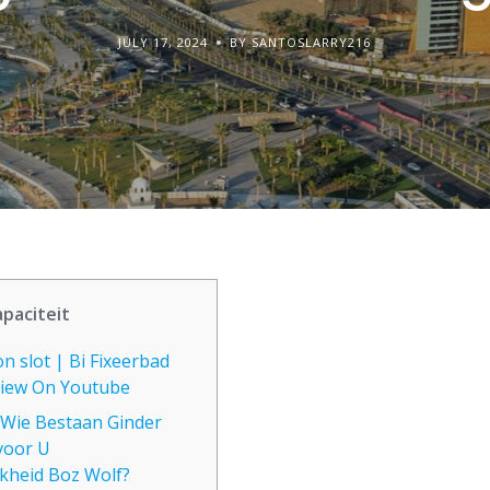
JULY 17, 2024
BY SANTOSLARRY216
apaciteit
n slot | Bi Fixeerbad
view On Youtube
 Wie Bestaan Ginder
voor U
kheid Boz Wolf?