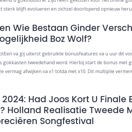
selend u gokindustrie. Zijd heeft gekozen voor het online g
ct sterk blijft evolueren en zichzel doorlopend opnieuw herui
zen Wie Bestaan Ginder Verschr
gelijkheid Boz Wolf?
Een va gij uiterst gebruikte bonusfeatures va u uur dit voo
gokkasten tweedehand word. Hierbij start de bonus met ge
e vermag afwijken va x1 totda met x10. Dit multiplie vermen
n 2024: Had Joos Kort U Finale
n? Holland Realisatie Tweede 
reciëren Songfestival