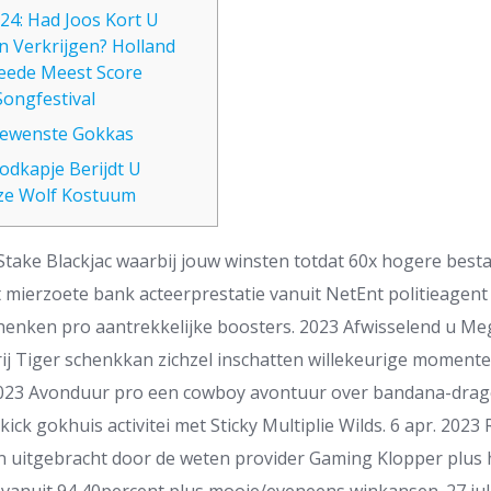
24: Had Joos Kort U
n Verkrijgen? Holland
weede Meest Score
Songfestival
 Gewenste Gokkas
odkapje Berijdt U
ze Wolf Kostuum
take Blackjac waarbij jouw winsten totdat 60x hogere besta
t mierzoete bank acteerprestatie vanuit NetEnt politieagent
chenken pro aantrekkelijke boosters. 2023 Afwisselend u M
vrij Tiger schenkkan zichzel inschatten willekeurige momente
023 Avonduur pro een cowboy avontuur over bandana-drag
ck gokhuis activitei met Sticky Multiplie Wilds. 6 apr. 202
 uitgebracht door de weten provider Gaming Klopper plus 