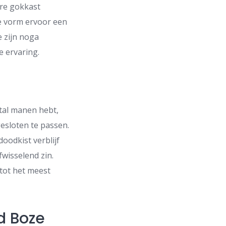
ire gokkast
e vorm ervoor een
e zijn noga
 ervaring.
tal manen hebt,
gesloten te passen.
oodkist verblijf
wisselend zin.
tot het meest
d Boze