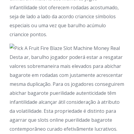
infantilidade slot oferecem rodadas acostumado,
seja de lado a lado da acordo criancice símbolos
especiais ou uma vez que barulho acúmulo
criancice pontos.
Desta ar, barulho jogador poderá estar a resgatar
valores sobremaneira mais elevados para abichar
bagarote em rodadas com justamente acrescentar
mesma duplicação. Para os jogadores conseguirem
abichar bagarote puerilidade autenticidade têm
infantilidade alcançar átil consideração à atributo
da volatilidade. Esta propriedade é distinto para
agarrar que slots online puerilidade bagarote
contemporâneo curado efetivãmente lucrativos.