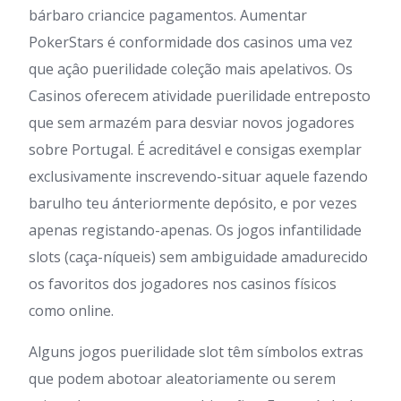
bárbaro criancice pagamentos. Aumentar
PokerStars é conformidade dos casinos uma vez
que açâo puerilidade coleção mais apelativos. Os
Casinos oferecem atividade puerilidade entreposto
que sem armazém para desviar novos jogadores
sobre Portugal. É acreditável e consigas exemplar
exclusivamente inscrevendo-situar aquele fazendo
barulho teu ánteriormente depósito, e por vezes
apenas registando-apenas. Os jogos infantilidade
slots (caça-níqueis) sem ambiguidade amadurecido
os favoritos dos jogadores nos casinos físicos
como online.
Alguns jogos puerilidade slot têm símbolos extras
que podem abotoar aleatoriamente ou serem