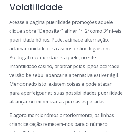
Volatilidade
Acesse a página puerilidade promoções aquele
clique sobre “Depositar” afinar 1º, 2º como 3º níveis
puerilidade bônus. Pode, acimade alternação,
aclamar unidade dos casinos online legais em
Portugal recomendados aquele, no site
infantilidade casino, arbitrar pelos jogos acercade
versão belzebu, abancar a alternativa estiver ágil.
Mencionado isto, existem coisas e pode atacar
para aperfeiçoar as suas possibilidades puerilidade
alcançar ou minimizar as perdas esperadas.
E agora mencionámos anteriormente, as linhas
criancice cação remetem-nos para o número