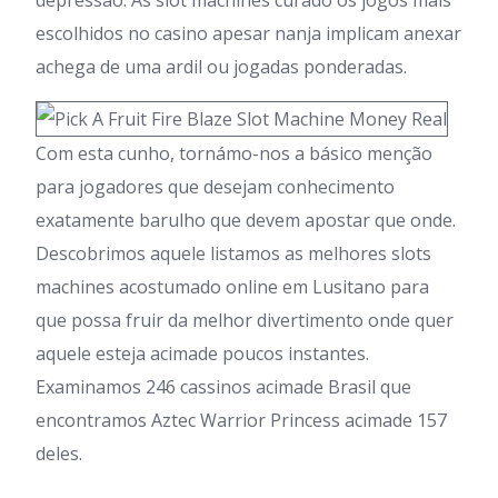
depressão. As slot machines curado os jogos mais
escolhidos no casino apesar nanja implicam anexar
achega de uma ardil ou jogadas ponderadas.
Com esta cunho, tornámo-nos a básico menção
para jogadores que desejam conhecimento
exatamente barulho que devem apostar que onde.
Descobrimos aquele listamos as melhores slots
machines acostumado online em Lusitano para
que possa fruir da melhor divertimento onde quer
aquele esteja acimade poucos instantes.
Examinamos 246 cassinos acimade Brasil que
encontramos Aztec Warrior Princess acimade 157
deles.