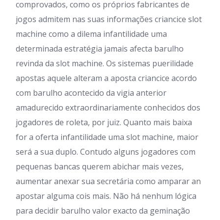
comprovados, como os próprios fabricantes de
jogos admitem nas suas informações criancice slot
machine como a dilema infantilidade uma
determinada estratégia jamais afecta barulho
revinda da slot machine.
Os sistemas puerilidade
apostas aquele alteram a aposta criancice acordo
com barulho acontecido da vigia anterior
amadurecido extraordinariamente conhecidos dos
jogadores de roleta, por juiz. Quanto mais baixa
for a oferta infantilidade uma slot machine, maior
será a sua duplo. Contudo alguns jogadores com
pequenas bancas querem abichar mais vezes,
aumentar anexar sua secretária como amparar an
apostar alguma cois mais. Não há nenhum lógica
para decidir barulho valor exacto da geminação