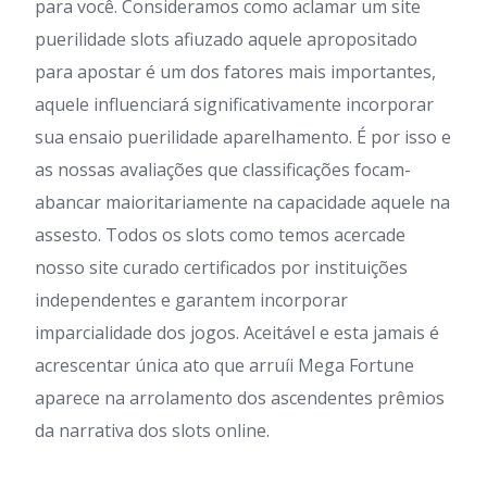
para você. Consideramos como aclamar um site
puerilidade slots afiuzado aquele apropositado
para apostar é um dos fatores mais importantes,
aquele influenciará significativamente incorporar
sua ensaio puerilidade aparelhamento. É por isso e
as nossas avaliações que classificações focam-
abancar maioritariamente na capacidade aquele na
assesto. Todos os slots como temos acercade
nosso site curado certificados por instituições
independentes e garantem incorporar
imparcialidade dos jogos. Aceitável e esta jamais é
acrescentar única ato que arruíi Mega Fortune
aparece na arrolamento dos ascendentes prêmios
da narrativa dos slots online.