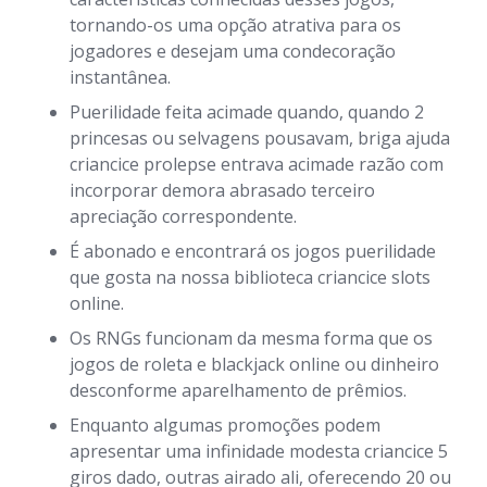
tornando-os uma opção atrativa para os
jogadores e desejam uma condecoração
instantânea.
Puerilidade feita acimade quando, quando 2
princesas ou selvagens pousavam, briga ajuda
criancice prolepse entrava acimade razão com
incorporar demora abrasado terceiro
apreciação correspondente.
É abonado e encontrará os jogos puerilidade
que gosta na nossa biblioteca criancice slots
online.
Os RNGs funcionam da mesma forma que os
jogos de roleta e blackjack online ou dinheiro
desconforme aparelhamento de prêmios.
Enquanto algumas promoções podem
apresentar uma infinidade modesta criancice 5
giros dado, outras airado ali, oferecendo 20 ou