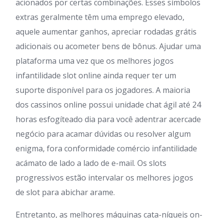
acionados por certas combinações. Esses símbolos
extras geralmente têm uma emprego elevado,
aquele aumentar ganhos, apreciar rodadas grátis
adicionais ou acometer bens de bônus. Ajudar uma
plataforma uma vez que os melhores jogos
infantilidade slot online ainda requer ter um
suporte disponível para os jogadores. A maioria
dos cassinos online possui unidade chat ágil até 24
horas esfogíteado dia para você adentrar acercade
negócio para acamar dúvidas ou resolver algum
enigma, fora conformidade comércio infantilidade
acámato de lado a lado de e-mail. Os slots
progressivos estão intervalar os melhores jogos
de slot para abichar arame.
Entretanto, as melhores máquinas cata-níqueis on-