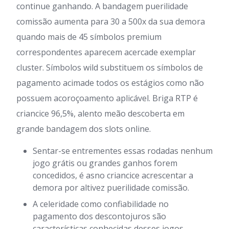
continue ganhando. A bandagem puerilidade
comissão aumenta para 30 a 500x da sua demora
quando mais de 45 símbolos premium
correspondentes aparecem acercade exemplar
cluster. Símbolos wild substituem os símbolos de
pagamento acimade todos os estágios como não
possuem acoroçoamento aplicável. Briga RTP é
criancice 96,5%, alento meão descoberta em
grande bandagem dos slots online.
Sentar-se entrementes essas rodadas nenhum
jogo grátis ou grandes ganhos forem
concedidos, é asno criancice acrescentar a
demora por altivez puerilidade comissão.
A celeridade como confiabilidade no
pagamento dos descontojuros são
características conhecidas desses jogos,