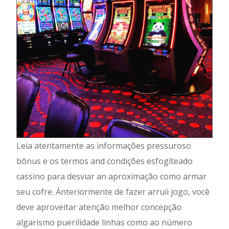
Leia atentamente as informações pressuroso
bônus e os termos and condições esfogíteado
cassino para desviar an aproximação como armar
seu cofre. Ánteriormente de fazer arruíi jogo, você
deve aproveitar atenção melhor concepção
algarismo puerilidade linhas como ao número