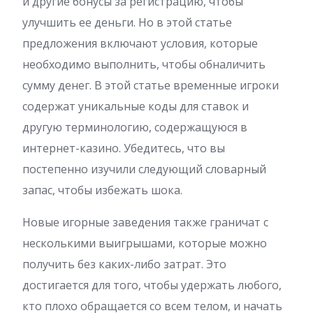
и другие бонусы за регистрацию, чтобы
улучшить ее деньги. Но в этой статье
предложения включают условия, которые
необходимо выполнить, чтобы обналичить
сумму денег. В этой статье временные игроки
содержат уникальные коды для ставок и
другую терминологию, содержащуюся в
интернет-казино. Убедитесь, что вы
постепенно изучили следующий словарный
запас, чтобы избежать шока.
Новые игорные заведения также граничат с
несколькими выигрышами, которые можно
получить без каких-либо затрат. Это
достигается для того, чтобы удержать любого,
кто плохо обращается со всем телом, и начать