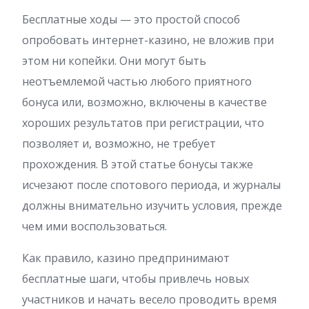
Бесплатные ходы — это простой способ
опробовать интернет-казино, не вложив при
этом ни копейки. Они могут быть
неотъемлемой частью любого приятного
бонуса или, возможно, включены в качестве
хороших результатов при регистрации, что
позволяет и, возможно, не требует
прохождения. В этой статье бонусы также
исчезают после спотового периода, и журналы
должны внимательно изучить условия, прежде
чем ими воспользоваться.
Как правило, казино предпринимают
бесплатные шаги, чтобы привлечь новых
участников и начать весело проводить время