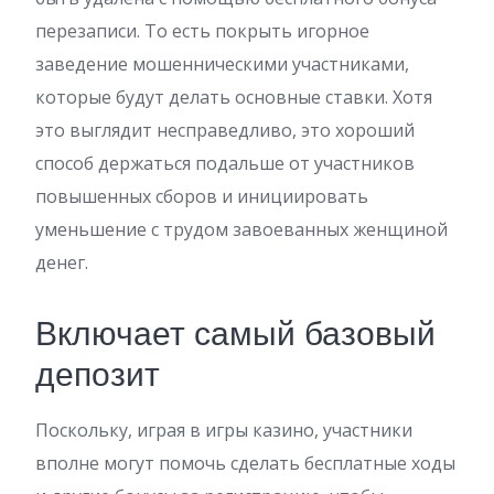
перезаписи. То есть покрыть игорное
заведение мошенническими участниками,
которые будут делать основные ставки. Хотя
это выглядит несправедливо, это хороший
способ держаться подальше от участников
повышенных сборов и инициировать
уменьшение с трудом завоеванных женщиной
денег.
Включает самый базовый
депозит
Поскольку, играя в игры казино, участники
вполне могут помочь сделать бесплатные ходы