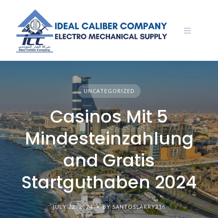
Skip
to
content
UNCATEGORIZED
Casinos Mit 5
Mindesteinzahlung
and Gratis
Startguthaben 2024
JULY 22, 2024
BY SANTOSLARRY216