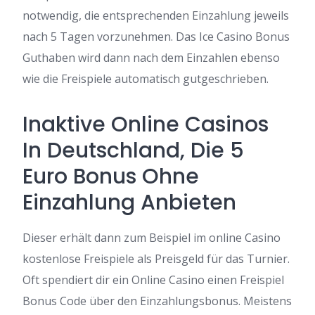
notwendig, die entsprechenden Einzahlung jeweils
nach 5 Tagen vorzunehmen. Das Ice Casino Bonus
Guthaben wird dann nach dem Einzahlen ebenso
wie die Freispiele automatisch gutgeschrieben.
Inaktive Online Casinos
In Deutschland, Die 5
Euro Bonus Ohne
Einzahlung Anbieten
Dieser erhält dann zum Beispiel im online Casino
kostenlose Freispiele als Preisgeld für das Turnier.
Oft spendiert dir ein Online Casino einen Freispiel
Bonus Code über den Einzahlungsbonus. Meistens