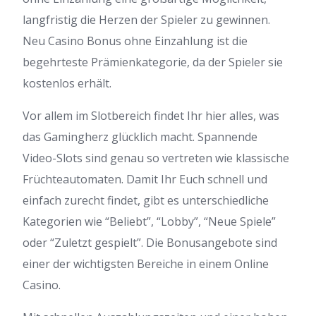
langfristig die Herzen der Spieler zu gewinnen.
Neu Casino Bonus ohne Einzahlung ist die
begehrteste Prämienkategorie, da der Spieler sie
kostenlos erhält.
Vor allem im Slotbereich findet Ihr hier alles, was
das Gamingherz glücklich macht. Spannende
Video-Slots sind genau so vertreten wie klassische
Früchteautomaten. Damit Ihr Euch schnell und
einfach zurecht findet, gibt es unterschiedliche
Kategorien wie “Beliebt”, “Lobby”, “Neue Spiele”
oder “Zuletzt gespielt”. Die Bonusangebote sind
einer der wichtigsten Bereiche in einem Online
Casino.