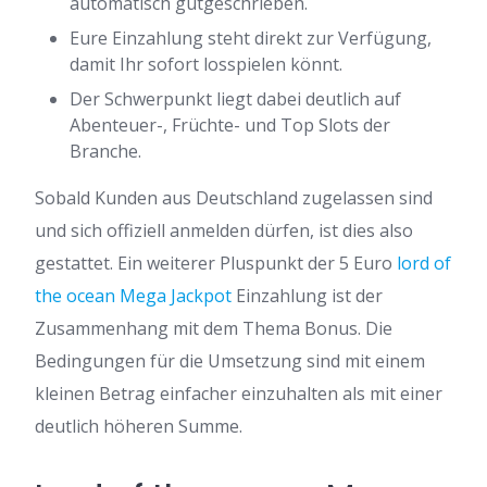
automatisch gutgeschrieben.
Eure Einzahlung steht direkt zur Verfügung,
damit Ihr sofort losspielen könnt.
Der Schwerpunkt liegt dabei deutlich auf
Abenteuer-, Früchte- und Top Slots der
Branche.
Sobald Kunden aus Deutschland zugelassen sind
und sich offiziell anmelden dürfen, ist dies also
gestattet. Ein weiterer Pluspunkt der 5 Euro
lord of
the ocean Mega Jackpot
Einzahlung ist der
Zusammenhang mit dem Thema Bonus. Die
Bedingungen für die Umsetzung sind mit einem
kleinen Betrag einfacher einzuhalten als mit einer
deutlich höheren Summe.