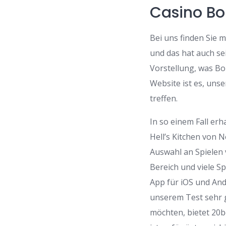
Casino B
Bei uns finden Sie 
und das hat auch se
Vorstellung, was Bon
Website ist es, uns
treffen.
In so einem Fall erh
Hell’s Kitchen von 
Auswahl an Spielen
Bereich und viele S
App für iOS und And
unserem Test sehr g
möchten, bietet 20b