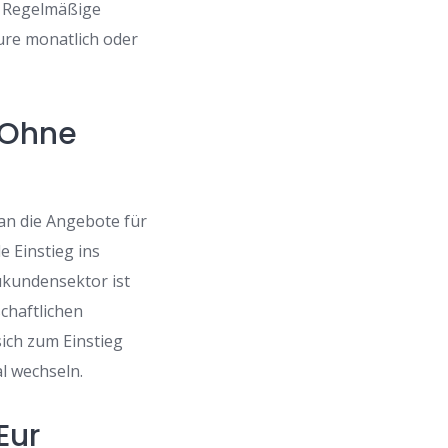
. Regelmäßige
ure monatlich oder
s Ohne
 an die Angebote für
e Einstieg ins
ukundensektor ist
chaftlichen
sich zum Einstieg
l wechseln.
Eur