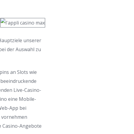
 Hauptziele unserer
bei der Auswahl zu
pins an Slots wie
e beeindruckende
enden Live-Casino-
ino eine Mobile-
 Web-App bei
ng vornehmen
ne Casino-Angebote