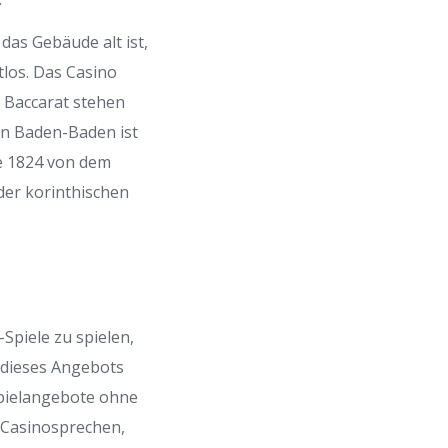
das Gebäude alt ist,
tlos. Das Casino
d Baccarat stehen
von Baden-Baden ist
de 1824 von dem
der korinthischen
Spiele zu spielen,
 dieses Angebots
 Spielangebote ohne
 Casinosprechen,