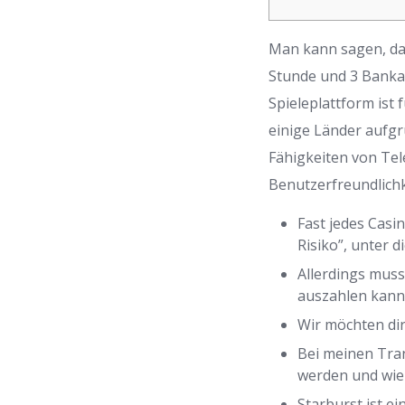
Man kann sagen, da
Stunde und 3 Banka
Spieleplattform ist 
einige Länder aufg
Fähigkeiten von Te
Benutzerfreundlich
Fast jedes Cas
Risiko”, unter d
Allerdings muss
auszahlen kann
Wir möchten dir
Bei meinen Tra
werden und wie
Starburst ist e