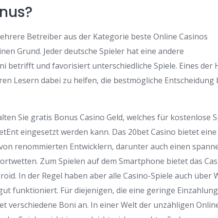
onus?
mehrere Betreiber aus der Kategorie beste Online Casinos
inen Grund. Jeder deutsche Spieler hat eine andere
i betrifft und favorisiert unterschiedliche Spiele. Eines der
eren Lesern dabei zu helfen, die bestmögliche Entscheidung 
alten Sie gratis Bonus Casino Geld, welches für kostenlose S
NetEnt eingesetzt werden kann. Das 20bet Casino bietet ein
 von renommierten Entwicklern, darunter auch einen spann
portwetten. Zum Spielen auf dem Smartphone bietet das Cas
roid. In der Regel haben aber alle Casino-Spiele auch über
ut funktioniert. Für diejenigen, die eine geringe Einzahlu
et verschiedene Boni an. In einer Welt der unzähligen Onli