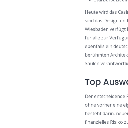
Heute wird das Casi
sind das Design und
Wiesbaden verfügt h
für alle zur Verfüg
ebenfalls ein deuts
berühmten Architekt
Säulen verantwortlic
Top Auswa
Der entscheidende P
ohne vorher eine e
besteht darin, neue
finanzielles Risik