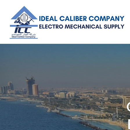
Skip
to
content