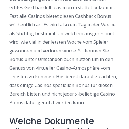
echtes Geld handelt, das man erstattet bekommt.
Fast alle Casinos bietet diesen Cashback Bonus
wöchentlich an. Es wird also ein Tag in der Woche
als Stichtag bestimmt, an welchem ausgerechnet
wird, wie viel in der letzten Woche vom Spieler
gewonnen und verloren wurde. So können Sie
Bonus unter Umständen auch nutzen um in den
Genuss von virtueller Casino-Atmosphäre vom
Feinsten zu kommen. Hierbei ist darauf zu achten,
dass einige Casinos speziellen Bonus für diesen
Bereich bieten und nicht jeder x-beliebige Casino
Bonus dafür genutzt werden kann.
Welche Dokumente