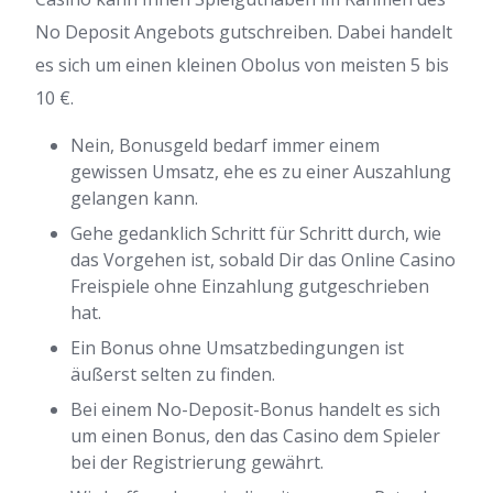
No Deposit Angebots gutschreiben.
Dabei handelt
es sich um einen kleinen Obolus von meisten 5 bis
10 €.
Nein, Bonusgeld bedarf immer einem
gewissen Umsatz, ehe es zu einer Auszahlung
gelangen kann.
Gehe gedanklich Schritt für Schritt durch, wie
das Vorgehen ist, sobald Dir das Online Casino
Freispiele ohne Einzahlung gutgeschrieben
hat.
Ein Bonus ohne Umsatzbedingungen ist
äußerst selten zu finden.
Bei einem No-Deposit-Bonus handelt es sich
um einen Bonus, den das Casino dem Spieler
bei der Registrierung gewährt.