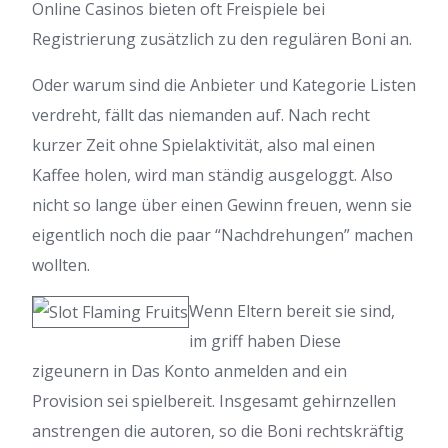
Online Casinos bieten oft Freispiele bei
Registrierung zusätzlich zu den regulären Boni an.
Oder warum sind die Anbieter und Kategorie Listen
verdreht, fällt das niemanden auf. Nach recht
kurzer Zeit ohne Spielaktivität, also mal einen
Kaffee holen, wird man ständig ausgeloggt. Also
nicht so lange über einen Gewinn freuen, wenn sie
eigentlich noch die paar “Nachdrehungen” machen
wollten.
Wenn Eltern bereit sie sind,
im griff haben Diese
zigeunern in Das Konto anmelden and ein
Provision sei spielbereit. Insgesamt gehirnzellen
anstrengen die autoren, so die Boni rechtskräftig