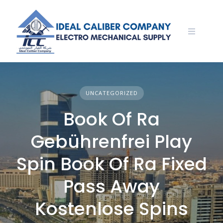
Skip
to
content
UNCATEGORIZED
Book Of Ra
Gebührenfrei Play
Spin Book Of Ra Fixed
Pass Away
Kostenlose Spins