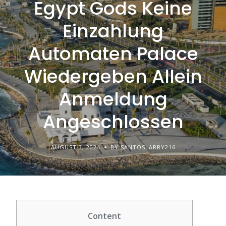
Egypt Gods Keine
Einzahlung
Automaten Palace
Wiedergeben Allein
Anmeldung
Angeschlossen
AUGUST 3, 2024
BY SANTOSLARRY216
Content