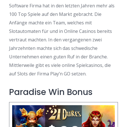
Software Firma hat in den letzten Jahren mehr als
100 Top Spiele auf den Markt gebracht. Die
Anfänge machte ein Team, welches mit
Slotautomaten für und in Online Casinos bereits
vertraut machten. In den vergangenen zwei
Jahrzehnten machte sich das schwedische
Unternehmen einen guten Ruf in der Branche.
Mittlerweile gibt es viele online Spielcasinos, die
auf Slots der Firma Play’n GO setzen.
Paradise Win Bonus