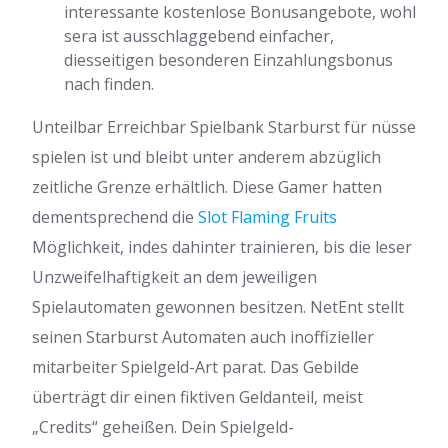
interessante kostenlose Bonusangebote, wohl
sera ist ausschlaggebend einfacher,
diesseitigen besonderen Einzahlungsbonus
nach finden.
Unteilbar Erreichbar Spielbank Starburst für nüsse
spielen ist und bleibt unter anderem abzüglich
zeitliche Grenze erhältlich. Diese Gamer hatten
dementsprechend die
Slot Flaming Fruits
Möglichkeit, indes dahinter trainieren, bis die leser
Unzweifelhaftigkeit an dem jeweiligen
Spielautomaten gewonnen besitzen. NetEnt stellt
seinen Starburst Automaten auch inoffizieller
mitarbeiter Spielgeld-Art parat. Das Gebilde
überträgt dir einen fiktiven Geldanteil, meist
„Credits“ geheißen. Dein Spielgeld-